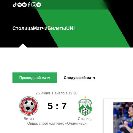
Столица
Матчи
Билеты
UNI
Прошедший матч
Следующий матч
26 Июня. Начало в 19:30.
5 : 7
Витэн
Столица
Орша, спорткомплекс «Олимпиец»