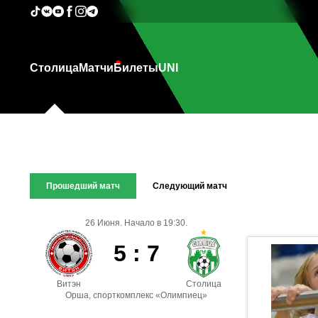
Столица
Матчи
Билеты
UNI
Прошедший матч
Следующий матч
26 Июня. Начало в 19:30.
5 : 7
Витэн
Столица
Орша, спорткомплекс «Олимпиец»