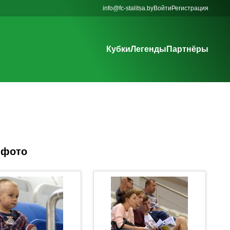
info@fc-stalitsa.by
Войти
Регистрация
Кубки
Легенды
Партнёры
 фото