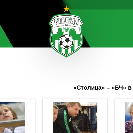
«Столица» – «БЧ» в