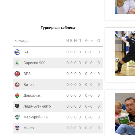
Турнирная таблица
Команда
И
В
Н
П
Мячи
О
БЧ
0
0
0
0
0 - 0
0
Борисов-900
0
0
0
0
0 - 0
0
ВРЗ
0
0
0
0
0 - 0
0
Витэн
0
0
0
0
0 - 0
0
Дорожник
0
0
0
0
0 - 0
0
Лида-Бутикавто
0
0
0
0
0 - 0
0
Меркурий-ГТК
0
0
0
0
0 - 0
0
Минск
0
0
0
0
0 - 0
0