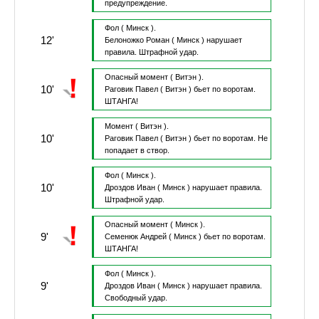
предупреждение.
Фол
( Минск ).
12'
Белоножко Роман
( Минск )
нарушает
правила.
Штрафной удар.
Опасный момент
( Витэн ).
10'
Раговик Павел
( Витэн )
бьет по воротам.
ШТАНГА!
Момент
( Витэн ).
10'
Раговик Павел
( Витэн )
бьет по воротам.
Не
попадает в створ.
Фол
( Минск ).
10'
Дроздов Иван
( Минск )
нарушает правила.
Штрафной удар.
Опасный момент
( Минск ).
9'
Семенюк Андрей
( Минск )
бьет по воротам.
ШТАНГА!
Фол
( Минск ).
9'
Дроздов Иван
( Минск )
нарушает правила.
Свободный удар.