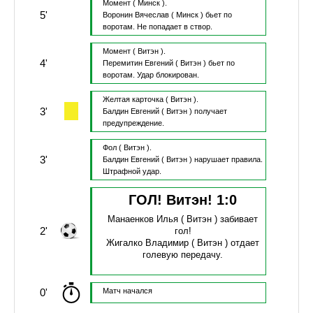
Момент
( Минск ).
5'
Воронин Вячеслав
( Минск )
бьет по
воротам.
Не попадает в створ.
Момент
( Витэн ).
4'
Перемитин Евгений
( Витэн )
бьет по
воротам.
Удар блокирован.
Желтая карточка
( Витэн ).
3'
Балдин Евгений
( Витэн )
получает
предупреждение.
Фол
( Витэн ).
3'
Балдин Евгений
( Витэн )
нарушает правила.
Штрафной удар.
ГОЛ! Витэн!
1
:
0
Манаенков Илья
( Витэн )
забивает
2'
гол!
Жигалко Владимир
( Витэн )
отдает
голевую передачу.
0'
Матч начался