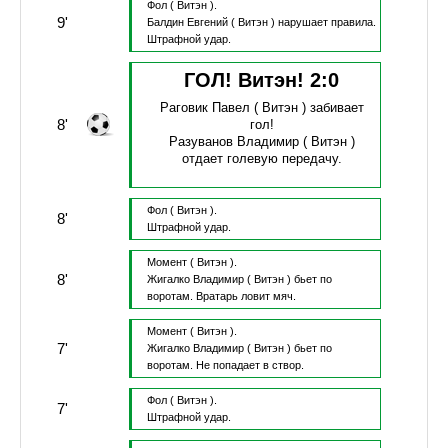
Фол
( Витэн ).
9'
Балдин Евгений
( Витэн )
нарушает правила.
Штрафной удар.
ГОЛ! Витэн!
2
:
0
Раговик Павел
( Витэн )
забивает
8'
гол!
Разуванов Владимир
( Витэн )
отдает голевую передачу.
Фол
( Витэн ).
8'
Штрафной удар.
Момент
( Витэн ).
8'
Жигалко Владимир
( Витэн )
бьет по
воротам.
Вратарь ловит мяч.
Момент
( Витэн ).
7'
Жигалко Владимир
( Витэн )
бьет по
воротам.
Не попадает в створ.
Фол
( Витэн ).
7'
Штрафной удар.