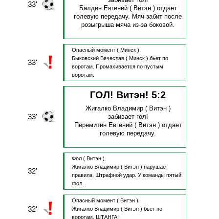
33'
Балдин Евгений
( Витэн )
отдает
голевую передачу.
Мяч забит после
розыгрыша мяча из-за боковой.
Опасный момент
( Минск ).
Быковский Вячеслав
( Минск )
бьет по
33'
воротам.
Промахивается по пустым
воротам.
ГОЛ! Витэн!
5
:
2
Жигалко Владимир
( Витэн )
33'
забивает гол!
Перемитин Евгений
( Витэн )
отдает
голевую передачу.
Фол
( Витэн ).
Жигалко Владимир
( Витэн )
нарушает
32'
правила.
Штрафной удар.
У команды пятый
фол.
Опасный момент
( Витэн ).
32'
Жигалко Владимир
( Витэн )
бьет по
воротам.
ШТАНГА!