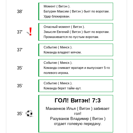
Момент
( Витэн ).
38'
Батурин Максим
( Витэн )
бьет по воротам.
Удар блокирован.
Опасный момент
( Витэн ).
37'
Змысля Евгений
( Витэн )
бьет по воротам.
Промахивается по пустым воротам.
Событие
( Минск ).
37'
Команда владеет мячом.
Событие
( Минск ).
35'
Команда снимает вратаря и выпускает 5-го
полевого игрока.
Событие
( Минск ).
35'
Команда берет тайм-аут.
ГОЛ! Витэн!
7
:
3
Манаенков Илья
( Витэн )
забивает
35'
гол!
Разуванов Владимир
( Витэн )
отдает голевую передачу.