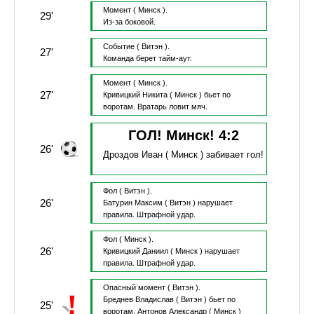
Момент
( Минск ).
29'
Из-за боковой.
Событие
( Витэн ).
27'
Команда берет тайм-аут.
Момент
( Минск ).
27'
Кривицкий Никита
( Минск )
бьет по
воротам.
Вратарь ловит мяч.
ГОЛ! Минск!
4
:
2
26'
Дроздов Иван
( Минск )
забивает гол!
Фол
( Витэн ).
26'
Батурин Максим
( Витэн )
нарушает
правила.
Штрафной удар.
Фол
( Минск ).
26'
Кривицкий Даниил
( Минск )
нарушает
правила.
Штрафной удар.
Опасный момент
( Витэн ).
Бреднев Владислав
( Витэн )
бьет по
25'
воротам.
Антонов Александр
( Минск )