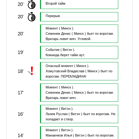
20'
Второй тайм
20'
Перерыв
Момент
( Минск ).
20'
Семенюк Денис
( Минск )
бьет по воротам.
Вратарь ловит мяч.
Угловой.
Событие
( Витэн ).
19'
Команда берет тайм-аут.
Опасный момент
( Минск ).
18'
Хомутовский Владислав
( Минск )
бьет по
воротам.
ПЕРЕКЛАДИНА!
Момент
( Минск ).
17'
Семенюк Денис
( Минск )
бьет по воротам.
Вратарь ловит мяч.
Момент
( Витэн ).
16'
Лазюк Руслан
( Витэн )
бьет по воротам.
Не
попадает в створ.
Момент
( Витэн ).
14'
Манаенков Илья
( Витэн )
бьет по воротам.