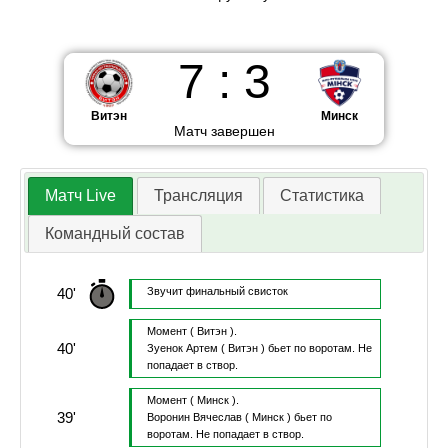
7
:
3
Витэн
Минск
Матч завершен
Матч Live
Трансляция
Статистика
Командный состав
40'
Звучит финальный свисток
Момент
( Витэн ).
40'
Зуенок Артем
( Витэн )
бьет по воротам.
Не
попадает в створ.
Момент
( Минск ).
39'
Воронин Вячеслав
( Минск )
бьет по
воротам.
Не попадает в створ.