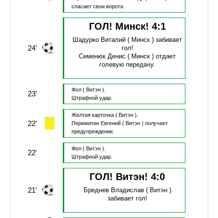
спасает свои ворота
ГОЛ! Минск!
4
:
1
Шадурко Виталий
( Минск )
забивает
24'
гол!
Семенюк Денис
( Минск )
отдает
голевую передачу.
Фол
( Витэн ).
23'
Штрафной удар.
Желтая карточка
( Витэн ).
22'
Перемитин Евгений
( Витэн )
получает
предупреждение.
Фол
( Витэн ).
22'
Штрафной удар.
ГОЛ! Витэн!
4
:
0
21'
Бреднев Владислав
( Витэн )
забивает гол!