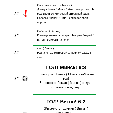
Опасный момент
( Минск ).
Дроздов Иван
( Минск )
бьет по воротам.
Не
34'
реализует 10-метровый штрафной удар.
Напорко Андрей
( Витэн )
спасает свои
ворота
Событие
( Витэн ).
34'
Команда меняет вратаря.
Напорко Андрей
(
Витэн )
выходит на поле.
Фол
( Витэн ).
34'
Назначен 10-метровый штрафной удар.
6-
фол
ГОЛ! Минск!
6
:
3
Кривицкий Никита
( Минск )
забивает
34'
гол!
Белоножко Роман
( Минск )
отдает
голевую передачу.
ГОЛ! Витэн!
6
:
2
Жигалко Владимир
( Витэн )
забивает гол!