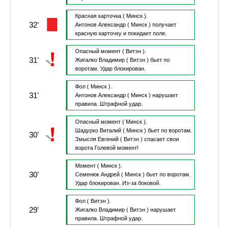
Красная карточка
( Минск ).
32'
Антонов Александр
( Минск )
получает
красную карточку и покидает поле.
Опасный момент
( Витэн ).
31'
Жигалко Владимир
( Витэн )
бьет по
воротам.
Удар блокирован.
Фол
( Минск ).
31'
Антонов Александр
( Минск )
нарушает
правила.
Штрафной удар.
Опасный момент
( Минск ).
Шадурко Виталий
( Минск )
бьет по воротам.
30'
Змысля Евгений
( Витэн )
спасает свои
ворота
Голевой момент!
Момент
( Минск ).
30'
Семенюк Андрей
( Минск )
бьет по воротам.
Удар блокирован.
Из-за боковой.
Фол
( Витэн ).
29'
Жигалко Владимир
( Витэн )
нарушает
правила.
Штрафной удар.