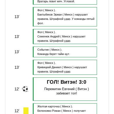
Вратарь ловит мяч.
Угловой.
Фол
( Минск ).
Бактыбеков Эржан
( Минск )
нарушает
13'
правила.
Штрафной удар.
У команды пятый
фол.
Фол
( Минск ).
13'
Семенюк Андрей
( Минск )
нарушает
правила.
Штрафной удар.
Событие
( Минск ).
13'
Команда берет тайм-аут.
Фол
( Минск ).
13'
Кривицкий Даниил
( Минск )
нарушает
правила.
Штрафной удар.
ГОЛ! Витэн!
3
:
0
12'
Перемитин Евгений
( Витэн )
забивает гол!
Желтая карточка
( Минск ).
12'
Белоножко Роман
( Минск )
получает