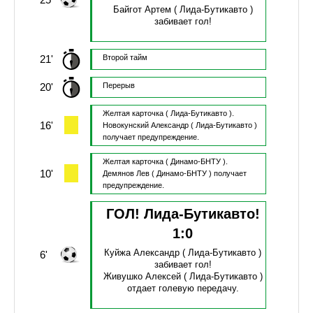
Байгот Артем
( Лида-Бутикавто )
забивает гол!
21'
Второй тайм
20'
Перерыв
Желтая карточка
( Лида-Бутикавто ).
16'
Новокунский Александр
( Лида-Бутикавто )
получает предупреждение.
Желтая карточка
( Динамо-БНТУ ).
10'
Демянов Лев
( Динамо-БНТУ )
получает
предупреждение.
ГОЛ! Лида-Бутикавто!
1
:
0
Куйжа Александр
( Лида-Бутикавто )
6'
забивает гол!
Живушко Алексей
( Лида-Бутикавто )
отдает голевую передачу.