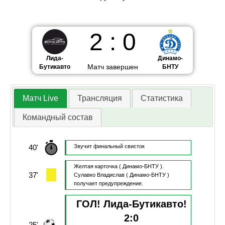
2
:
0
Лида-
Динамо-
Матч завершен
Бутикавто
БНТУ
Матч Live
Трансляция
Статистика
Командный состав
40'
Звучит финальный свисток
Желтая карточка
( Динамо-БНТУ ).
37'
Сулавко Владислав
( Динамо-БНТУ )
получает предупреждение.
ГОЛ! Лида-Бутикавто!
2
:
0
25'