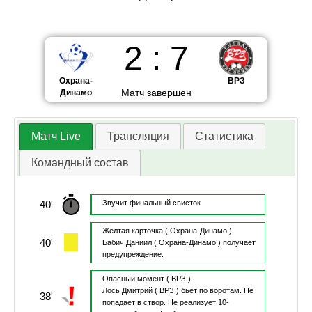
2
:
7
Охрана-
ВРЗ
Матч завершен
Динамо
Матч Live
Трансляция
Статистика
Командный состав
40'
Звучит финальный свисток
Желтая карточка
( Охрана-Динамо ).
40'
Бабич Даниил
( Охрана-Динамо )
получает
предупреждение.
Опасный момент
( ВРЗ ).
Лось Дмитрий
( ВРЗ )
бьет по воротам.
Не
38'
попадает в створ.
Не реализует 10-