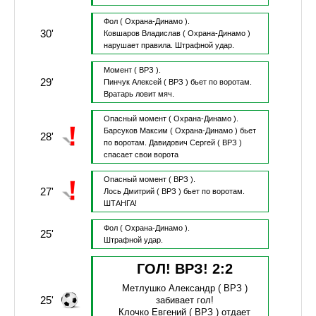
Фол
( Охрана-Динамо ).
30'
Ковшаров Владислав
( Охрана-Динамо )
нарушает правила.
Штрафной удар.
Момент
( ВРЗ ).
29'
Пинчук Алексей
( ВРЗ )
бьет по воротам.
Вратарь ловит мяч.
Опасный момент
( Охрана-Динамо ).
Барсуков Максим
( Охрана-Динамо )
бьет
28'
по воротам.
Давидович Сергей
( ВРЗ )
спасает свои ворота
Опасный момент
( ВРЗ ).
27'
Лось Дмитрий
( ВРЗ )
бьет по воротам.
ШТАНГА!
Фол
( Охрана-Динамо ).
25'
Штрафной удар.
ГОЛ! ВРЗ!
2
:
2
Метлушко Александр
( ВРЗ )
25'
забивает гол!
Клочко Евгений
( ВРЗ )
отдает