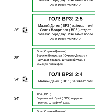
голевую передачу.
Мяч забит после
розыгрыша углового.
ГОЛ! ВРЗ!
2
:
5
Мазной Денис
( ВРЗ )
забивает гол!
36'
Селюк Владислав
( ВРЗ )
отдает
голевую передачу.
Мяч забит после
розыгрыша углового.
Фол
( Охрана-Динамо ).
Воронин Владислав
( Охрана-Динамо )
35'
нарушает правила.
Штрафной удар.
У
команды пятый фол.
ГОЛ! ВРЗ!
2
:
4
34'
Мазной Денис
( ВРЗ )
забивает гол!
Фол
( ВРЗ ).
34'
Березовский Юрий
( ВРЗ )
нарушает
правила.
Штрафной удар.
Фол
( Охрана-Динамо ).