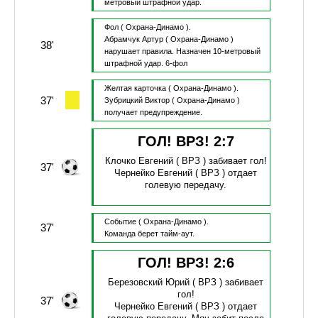
метровый штрафной удар.
Фол
( Охрана-Динамо ).
Абрамчук Артур
( Охрана-Динамо )
38'
нарушает правила.
Назначен 10-метровый
штрафной удар.
6-фол
Желтая карточка
( Охрана-Динамо ).
37'
Зубрицкий Виктор
( Охрана-Динамо )
получает предупреждение.
ГОЛ! ВРЗ!
2
:
7
Клочко Евгений
( ВРЗ )
забивает гол!
37'
Чернейко Евгений
( ВРЗ )
отдает
голевую передачу.
Событие
( Охрана-Динамо ).
37'
Команда берет тайм-аут.
ГОЛ! ВРЗ!
2
:
6
Березовский Юрий
( ВРЗ )
забивает
гол!
37'
Чернейко Евгений
( ВРЗ )
отдает