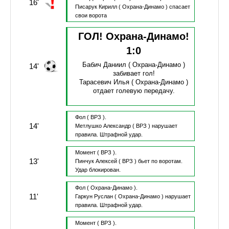
16'
Писарук Кирилл
( Охрана-Динамо )
спасает
свои ворота
ГОЛ! Охрана-Динамо!
1
:
0
Бабич Даниил
( Охрана-Динамо )
14'
забивает гол!
Тарасевич Илья
( Охрана-Динамо )
отдает голевую передачу.
Фол
( ВРЗ ).
14'
Метлушко Александр
( ВРЗ )
нарушает
правила.
Штрафной удар.
Момент
( ВРЗ ).
13'
Пинчук Алексей
( ВРЗ )
бьет по воротам.
Удар блокирован.
Фол
( Охрана-Динамо ).
11'
Гаркун Руслан
( Охрана-Динамо )
нарушает
правила.
Штрафной удар.
Момент
( ВРЗ ).