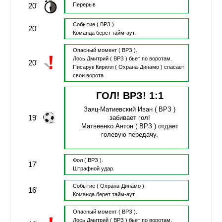
20'
Перерыв
Событие
( ВРЗ ).
20'
Команда берет тайм-аут.
Опасный момент
( ВРЗ ).
Лось Дмитрий
( ВРЗ )
бьет по воротам.
20'
Писарук Кирилл
( Охрана-Динамо )
спасает
свои ворота
ГОЛ! ВРЗ!
1
:
1
Заяц-Матиевский Иван
( ВРЗ )
19'
забивает гол!
Матвеенко Антон
( ВРЗ )
отдает
голевую передачу.
Фол
( ВРЗ ).
17'
Штрафной удар.
Событие
( Охрана-Динамо ).
16'
Команда берет тайм-аут.
Опасный момент
( ВРЗ ).
Лось Дмитрий
( ВРЗ )
бьет по воротам.