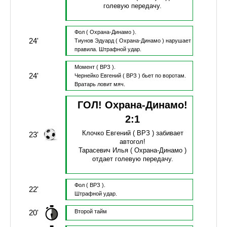
голевую передачу.
Фол
( Охрана-Динамо ).
24'
Тиунов Эдуард
( Охрана-Динамо )
нарушает
правила.
Штрафной удар.
Момент
( ВРЗ ).
24'
Чернейко Евгений
( ВРЗ )
бьет по воротам.
Вратарь ловит мяч.
ГОЛ! Охрана-Динамо!
2
:
1
Клочко Евгений
( ВРЗ )
забивает
23'
автогол!
Тарасевич Илья
( Охрана-Динамо )
отдает голевую передачу.
Фол
( ВРЗ ).
22'
Штрафной удар.
20'
Второй тайм