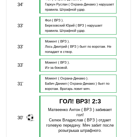
34'
Гаркун Руслан
( Охрана-Динамо )
нарушает
правила.
Штрафной удар.
Фол
( ВРЗ ).
33'
Березовский Юрий
( ВРЗ )
нарушает
правила.
Штрафной удар.
Момент
( ВРЗ ).
33'
Лось Дмитрий
( ВРЗ )
бьет по воротам.
Не
попадает в створ.
Момент
( ВРЗ ).
33'
Из-за боковой.
Момент
( Охрана-Динамо ).
31'
Бабич Даниил
( Охрана-Динамо )
бьет по
воротам.
Вратарь ловит мяч.
ГОЛ! ВРЗ!
2
:
3
Матвеенко Антон
( ВРЗ )
забивает
гол!
30'
Селюк Владислав
( ВРЗ )
отдает
голевую передачу.
Мяч забит после
розыгрыша штрафного.