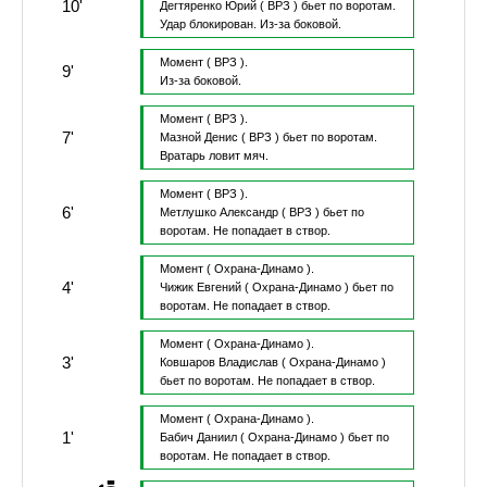
10'
Дегтяренко Юрий
( ВРЗ )
бьет по воротам.
Удар блокирован.
Из-за боковой.
Момент
( ВРЗ ).
9'
Из-за боковой.
Момент
( ВРЗ ).
7'
Мазной Денис
( ВРЗ )
бьет по воротам.
Вратарь ловит мяч.
Момент
( ВРЗ ).
6'
Метлушко Александр
( ВРЗ )
бьет по
воротам.
Не попадает в створ.
Момент
( Охрана-Динамо ).
4'
Чижик Евгений
( Охрана-Динамо )
бьет по
воротам.
Не попадает в створ.
Момент
( Охрана-Динамо ).
3'
Ковшаров Владислав
( Охрана-Динамо )
бьет по воротам.
Не попадает в створ.
Момент
( Охрана-Динамо ).
1'
Бабич Даниил
( Охрана-Динамо )
бьет по
воротам.
Не попадает в створ.