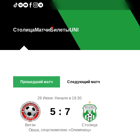
Столица
Матчи
Билеты
UNI
Прошедший матч
Следующий матч
26 Июня. Начало в 19:30.
5 : 7
Витэн
Столица
Орша, спорткомплекс «Олимпиец»