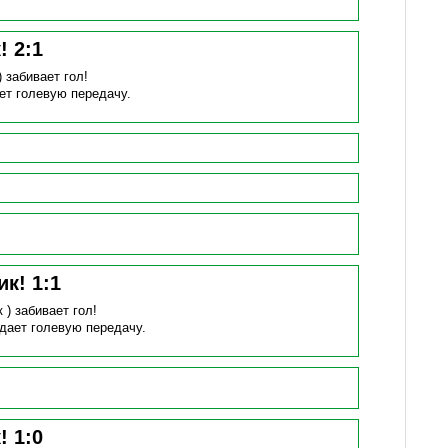
к!
2
:
1
)
забивает гол!
ет голевую передачу.
ик!
1
:
1
к )
забивает гол!
дает голевую передачу.
к!
1
:
0