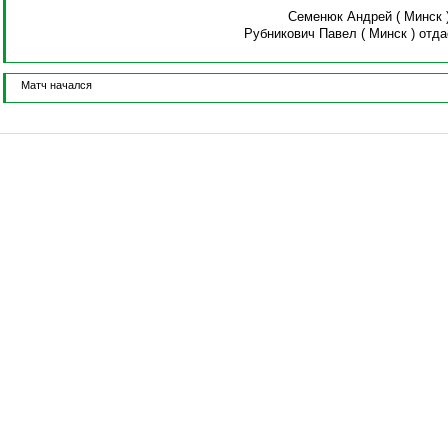
Семенюк Андрей
( Минск 
Рубникович Павел
( Минск )
отда
Матч начался