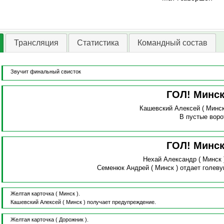
Трансляция
Статистика
Командный состав
Звучит финальный свисток
ГОЛ! Минс
Кашевский Алексей
( Минс
В пустые воро
ГОЛ! Минс
Нехай Александр
( Минск
Семенюк Андрей
( Минск )
отдает голев
Желтая карточка
( Минск ).
Кашевский Алексей
( Минск )
получает предупреждение.
Желтая карточка
( Дорожник ).