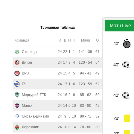
Матч Live
Турнирная таблица
Команда
И
В
Н
П
Мячи
О
40'
Столица
24
22
1
1
141 - 39
67
Витэн
24
17
3
4
120 - 54
54
40'
ВРЗ
24
15
4
5
94 - 43
49
БЧ
24
17
1
6
123 - 59
52
Меркурий-ГТК
24
16
2
6
85 - 62
50
40'
Минск
24
14
0
10
83 - 80
42
Охрана-Динамо
24
9
5
10
80 - 71
32
29'
Дорожник
24
10
0
14
70 - 80
30
27'