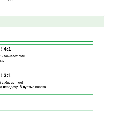
к!
4
:
1
к )
забивает гол!
та.
к!
3
:
1
 )
забивает гол!
ую передачу.
В пустые ворота.