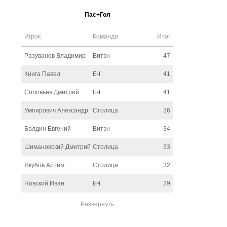
Пас+Гол
Игрок
Команда
Итог
Разуванов Владимир
Витэн
47
Книга Павел
БЧ
41
Соловьев Дмитрий
БЧ
41
Умпирович Александр
Столица
36
Балдин Евгений
Витэн
34
Шимановский Дмитрий
Столица
33
Якубов Артем
Столица
32
Новский Иван
БЧ
29
Развернуть