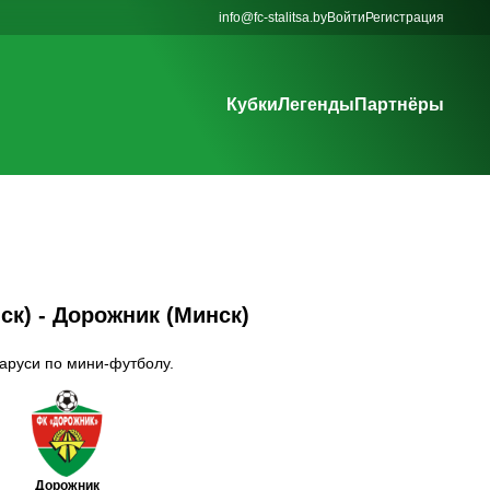
info@fc-stalitsa.by
Войти
Регистрация
Кубки
Легенды
Партнёры
ск) - Дорожник (Минск)
ларуси по мини-футболу.
Дорожник