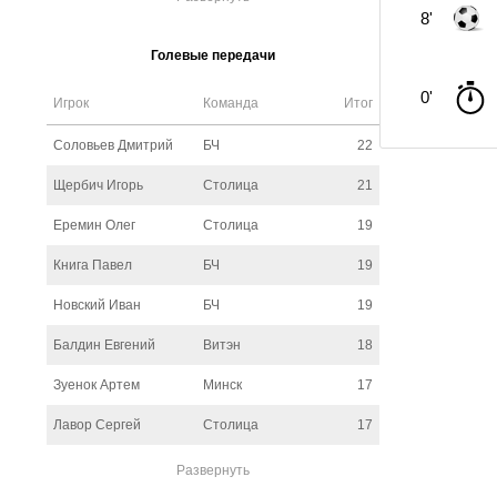
8'
Голевые передачи
0'
Игрок
Команда
Итог
Соловьев Дмитрий
БЧ
22
Щербич Игорь
Столица
21
Еремин Олег
Столица
19
Книга Павел
БЧ
19
Новский Иван
БЧ
19
Балдин Евгений
Витэн
18
Зуенок Артем
Минск
17
Лавор Сергей
Столица
17
Развернуть