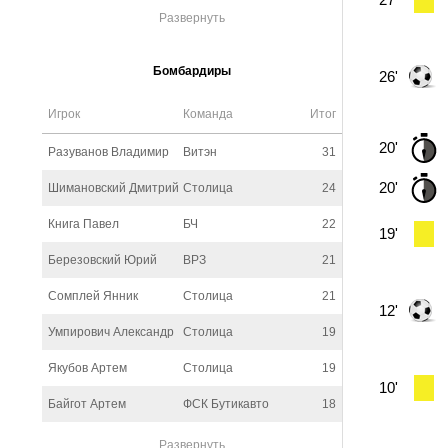
Развернуть
Бомбардиры
26'
Игрок
Команда
Итог
20'
Разуванов Владимир
Витэн
31
20'
Шимановский Дмитрий
Столица
24
Книга Павел
БЧ
22
19'
Березовский Юрий
ВРЗ
21
Сомплей Янник
Столица
21
12'
Умпирович Александр
Столица
19
Якубов Артем
Столица
19
10'
Байгот Артем
ФСК Бутикавто
18
Развернуть