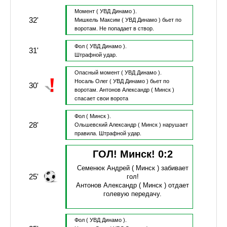
Момент
( УВД Динамо ).
32'
Мишкель Максим
( УВД Динамо )
бьет по
воротам.
Не попадает в створ.
Фол
( УВД Динамо ).
31'
Штрафной удар.
Опасный момент
( УВД Динамо ).
Носаль Олег
( УВД Динамо )
бьет по
30'
воротам.
Антонов Александр
( Минск )
спасает свои ворота
Фол
( Минск ).
28'
Ольшевский Александр
( Минск )
нарушает
правила.
Штрафной удар.
ГОЛ! Минск!
0
:
2
Семенюк Андрей
( Минск )
забивает
25'
гол!
Антонов Александр
( Минск )
отдает
голевую передачу.
Фол
( УВД Динамо ).