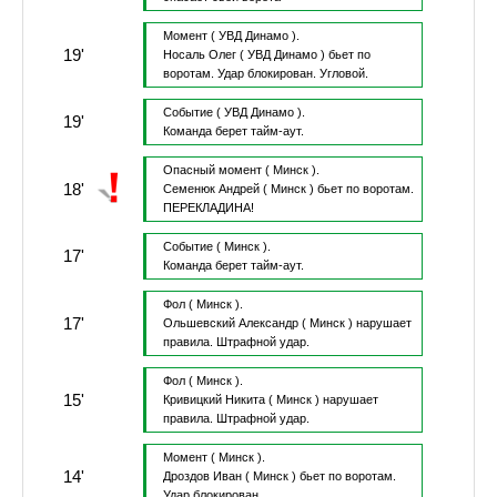
Момент
( УВД Динамо ).
19'
Носаль Олег
( УВД Динамо )
бьет по
воротам.
Удар блокирован.
Угловой.
Событие
( УВД Динамо ).
19'
Команда берет тайм-аут.
Опасный момент
( Минск ).
18'
Семенюк Андрей
( Минск )
бьет по воротам.
ПЕРЕКЛАДИНА!
Событие
( Минск ).
17'
Команда берет тайм-аут.
Фол
( Минск ).
17'
Ольшевский Александр
( Минск )
нарушает
правила.
Штрафной удар.
Фол
( Минск ).
15'
Кривицкий Никита
( Минск )
нарушает
правила.
Штрафной удар.
Момент
( Минск ).
14'
Дроздов Иван
( Минск )
бьет по воротам.
Удар блокирован.