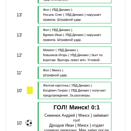
Фол
( УВД Динамо ).
13'
Носаль Олег
( УВД Динамо )
нарушает
правила.
Штрафной удар.
Фол
( УВД Динамо ).
13'
Вдовин Иван
( УВД Динамо )
нарушает
правила.
Штрафной удар.
Момент
( УВД Динамо ).
12'
Ковшиков Игорь
( УВД Динамо )
бьет по
воротам.
Вратарь ловит мяч.
Угловой.
Фол
( Минск ).
11'
Штрафной удар.
Желтая карточка
( УВД Динамо ).
10'
Богдевич Генрих
( УВД Динамо )
получает
предупреждение.
За разговоры.
ГОЛ! Минск!
0
:
1
Семенюк Андрей
( Минск )
забивает
гол!
10'
Дроздов Иван
( Минск )
отдает
голевую передачу.
Мяч забит после