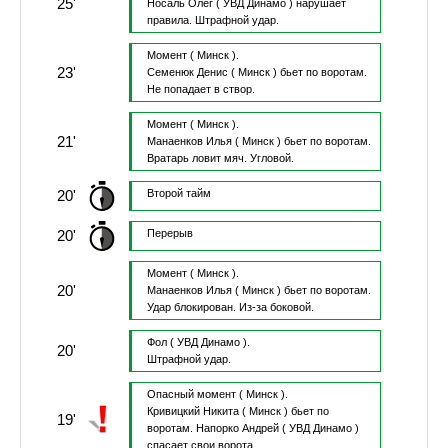
25'
Носаль Олег
( УВД Динамо )
нарушает
правила.
Штрафной удар.
Момент
( Минск ).
23'
Семенюк Денис
( Минск )
бьет по воротам.
Не попадает в створ.
Момент
( Минск ).
21'
Манаенков Илья
( Минск )
бьет по воротам.
Вратарь ловит мяч.
Угловой.
20'
Второй тайм
20'
Перерыв
Момент
( Минск ).
20'
Манаенков Илья
( Минск )
бьет по воротам.
Удар блокирован.
Из-за боковой.
Фол
( УВД Динамо ).
20'
Штрафной удар.
Опасный момент
( Минск ).
Кривицкий Никита
( Минск )
бьет по
19'
воротам.
Напорко Андрей
( УВД Динамо )
спасает свои ворота