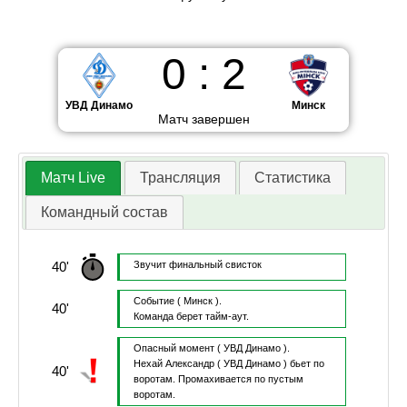
0
:
2
УВД Динамо
Минск
Матч завершен
Матч Live
Трансляция
Статистика
Командный состав
40'
Звучит финальный свисток
Событие
( Минск ).
40'
Команда берет тайм-аут.
Опасный момент
( УВД Динамо ).
Нехай Александр
( УВД Динамо )
бьет по
40'
воротам.
Промахивается по пустым
воротам.