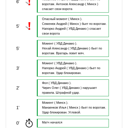
6'
воротам.
Антонов Александр
( Минск )
спасает свои ворота
Опасный момент
( Минск ).
Семенюк Андрей
( Минск )
бьет по воротам.
5'
Напорко Андрей
( УВД Динамо )
спасает
свои ворота
Момент
( УВД Динамо ).
5'
Нехай Александр
( УВД Динамо )
бьет по
воротам.
Вратарь ловит мяч.
Момент
( УВД Динамо ).
3'
Напорко Андрей
( УВД Динамо )
бьет по
воротам.
Удар блокирован.
Фол
( УВД Динамо ).
2'
Чирич Олег
( УВД Динамо )
нарушает
правила.
Штрафной удар.
Момент
( Минск ).
1'
Манаенков Илья
( Минск )
бьет по воротам.
Удар блокирован.
Угловой.
0'
Матч начался