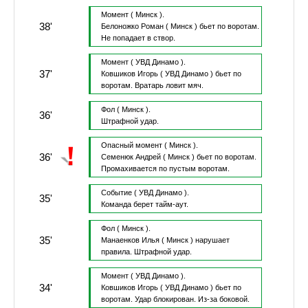
Момент
( Минск ).
38'
Белоножко Роман
( Минск )
бьет по воротам.
Не попадает в створ.
Момент
( УВД Динамо ).
37'
Ковшиков Игорь
( УВД Динамо )
бьет по
воротам.
Вратарь ловит мяч.
Фол
( Минск ).
36'
Штрафной удар.
Опасный момент
( Минск ).
36'
Семенюк Андрей
( Минск )
бьет по воротам.
Промахивается по пустым воротам.
Событие
( УВД Динамо ).
35'
Команда берет тайм-аут.
Фол
( Минск ).
35'
Манаенков Илья
( Минск )
нарушает
правила.
Штрафной удар.
Момент
( УВД Динамо ).
34'
Ковшиков Игорь
( УВД Динамо )
бьет по
воротам.
Удар блокирован.
Из-за боковой.