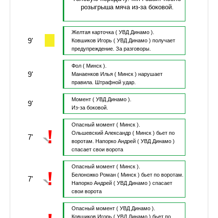
розыгрыша мяча из-за боковой.
Желтая карточка
( УВД Динамо ).
9'
Ковшиков Игорь
( УВД Динамо )
получает
предупреждение.
За разговоры.
Фол
( Минск ).
9'
Манаенков Илья
( Минск )
нарушает
правила.
Штрафной удар.
Момент
( УВД Динамо ).
9'
Из-за боковой.
Опасный момент
( Минск ).
Ольшевский Александр
( Минск )
бьет по
7'
воротам.
Напорко Андрей
( УВД Динамо )
спасает свои ворота
Опасный момент
( Минск ).
Белоножко Роман
( Минск )
бьет по воротам.
7'
Напорко Андрей
( УВД Динамо )
спасает
свои ворота
Опасный момент
( УВД Динамо ).
Ковшиков Игорь
( УВД Динамо )
бьет по