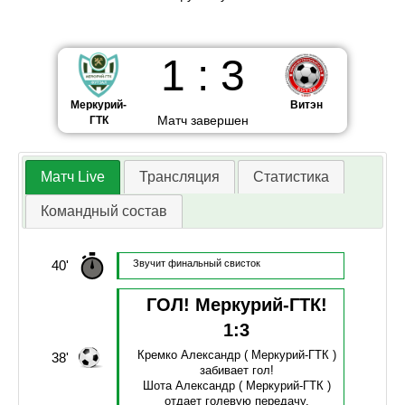
1
:
3
Меркурий-
Витэн
Матч завершен
ГТК
Матч Live
Трансляция
Статистика
Командный состав
40'
Звучит финальный свисток
ГОЛ! Меркурий-ГТК!
1
:
3
Кремко Александр
( Меркурий-ГТК )
38'
забивает гол!
Шота Александр
( Меркурий-ГТК )
отдает голевую передачу.