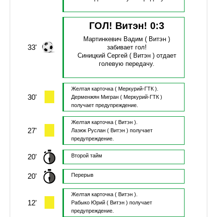
ГОЛ! Витэн!
0
:
3
Мартинкевич Вадим
( Витэн )
33'
забивает гол!
Синицкий Сергей
( Витэн )
отдает
голевую передачу.
Желтая карточка
( Меркурий-ГТК ).
30'
Дерменжян Мигран
( Меркурий-ГТК )
получает предупреждение.
Желтая карточка
( Витэн ).
27'
Лазюк Руслан
( Витэн )
получает
предупреждение.
20'
Второй тайм
20'
Перерыв
Желтая карточка
( Витэн ).
12'
Рабыко Юрий
( Витэн )
получает
предупреждение.