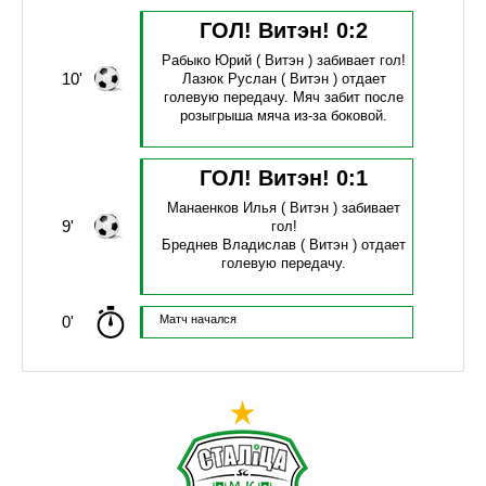
ГОЛ! Витэн!
0
:
2
Рабыко Юрий
( Витэн )
забивает гол!
10'
Лазюк Руслан
( Витэн )
отдает
голевую передачу.
Мяч забит после
розыгрыша мяча из-за боковой.
ГОЛ! Витэн!
0
:
1
Манаенков Илья
( Витэн )
забивает
9'
гол!
Бреднев Владислав
( Витэн )
отдает
голевую передачу.
0'
Матч начался