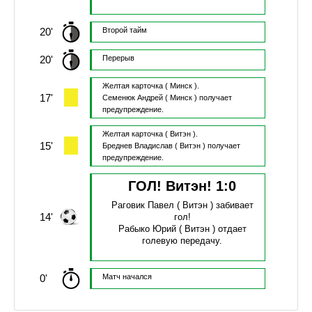
20'
Второй тайм
20'
Перерыв
Желтая карточка
( Минск ).
17'
Семенюк Андрей
( Минск )
получает
предупреждение.
Желтая карточка
( Витэн ).
15'
Бреднев Владислав
( Витэн )
получает
предупреждение.
ГОЛ! Витэн!
1
:
0
Раговик Павел
( Витэн )
забивает
14'
гол!
Рабыко Юрий
( Витэн )
отдает
голевую передачу.
0'
Матч начался