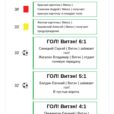
Красная карточка
( Минск ).
38'
Семенюк Андрей
( Минск )
получает
красную карточку и покидает поле.
Желтая карточка
( Минск ).
33'
Кашевский Алексей
( Минск )
получает
предупреждение.
ГОЛ! Витэн!
6
:
1
Синицкий Сергей
( Витэн )
забивает
33'
гол!
Жигалко Владимир
( Витэн )
отдает
голевую передачу.
ГОЛ! Витэн!
5
:
1
Балдин Евгений
( Витэн )
забивает
32'
гол!
В пустые ворота.
ГОЛ! Витэн!
4
:
1
Перемитин Евгений
( Витэн )