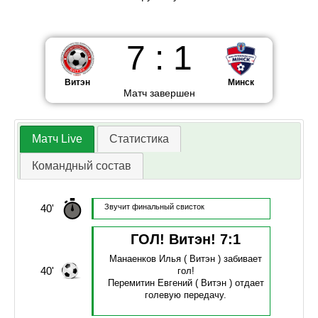
7
:
1
Витэн
Минск
Матч завершен
Матч Live
Статистика
Командный состав
40'
Звучит финальный свисток
ГОЛ! Витэн!
7
:
1
Манаенков Илья
( Витэн )
забивает
40'
гол!
Перемитин Евгений
( Витэн )
отдает
голевую передачу.