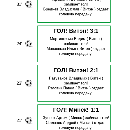
31'
забивает гол!
Бреднев Владислав
( Витэн )
отдает
голевую передачу.
ГОЛ! Витэн!
3
:
1
Мартинкевич Вадим
( Витэн )
24'
забивает гол!
Манаенков Илья
( Витэн )
отдает
голевую передачу.
ГОЛ! Витэн!
2
:
1
Разуванов Владимир
( Витэн )
23'
забивает гол!
Раговик Павел
( Витэн )
отдает
голевую передачу.
ГОЛ! Минск!
1
:
1
Зуенок Артем
( Минск )
забивает гол!
21'
Семенюк Андрей
( Минск )
отдает
голевую передачу.