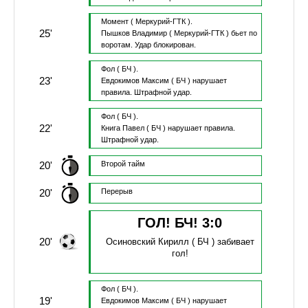
Момент
( Меркурий-ГТК ).
25'
Пышков Владимир
( Меркурий-ГТК )
бьет по
воротам.
Удар блокирован.
Фол
( БЧ ).
23'
Евдокимов Максим
( БЧ )
нарушает
правила.
Штрафной удар.
Фол
( БЧ ).
22'
Книга Павел
( БЧ )
нарушает правила.
Штрафной удар.
20'
Второй тайм
20'
Перерыв
ГОЛ! БЧ!
3
:
0
20'
Осиновский Кирилл
( БЧ )
забивает
гол!
Фол
( БЧ ).
19'
Евдокимов Максим
( БЧ )
нарушает