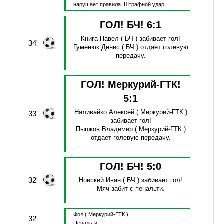
нарушает правила.
Штрафной удар.
ГОЛ! БЧ!
6
:
1
Книга Павел
( БЧ )
забивает гол!
34'
Гуменюк Денис
( БЧ )
отдает голевую
передачу.
ГОЛ! Меркурий-ГТК!
5
:
1
Наливайко Алексей
( Меркурий-ГТК )
33'
забивает гол!
Пышков Владимир
( Меркурий-ГТК )
отдает голевую передачу.
ГОЛ! БЧ!
5
:
0
32'
Новский Иван
( БЧ )
забивает гол!
Мяч забит с пенальти.
Фол
( Меркурий-ГТК ).
32'
Пенальти.