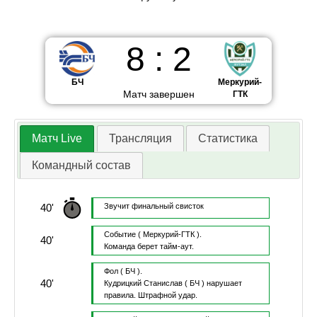
8
:
2
БЧ
Меркурий-
Матч завершен
ГТК
Матч Live
Трансляция
Статистика
Командный состав
40'
Звучит финальный свисток
Событие
( Меркурий-ГТК ).
40'
Команда берет тайм-аут.
Фол
( БЧ ).
40'
Кудрицкий Станислав
( БЧ )
нарушает
правила.
Штрафной удар.