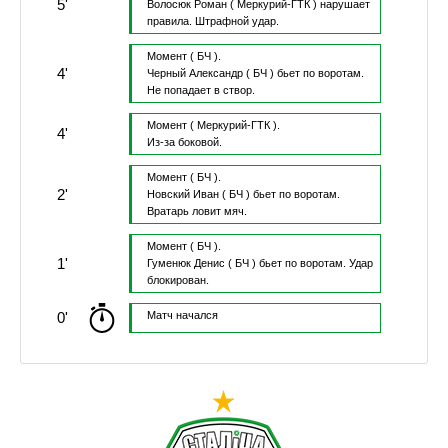
5'
Волосюк Роман
( Меркурий-ГТК )
нарушает
правила.
Штрафной удар.
Момент
( БЧ ).
4'
Черный Александр
( БЧ )
бьет по воротам.
Не попадает в створ.
Момент
( Меркурий-ГТК ).
4'
Из-за боковой.
Момент
( БЧ ).
2'
Новский Иван
( БЧ )
бьет по воротам.
Вратарь ловит мяч.
Момент
( БЧ ).
1'
Гуменюк Денис
( БЧ )
бьет по воротам.
Удар
блокирован.
0'
Матч начался