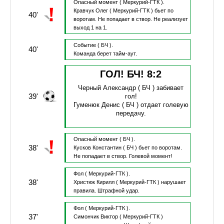
Опасный момент
( Меркурий-ГТК ).
Кравчук Олег
( Меркурий-ГТК )
бьет по
40'
воротам.
Не попадает в створ.
Не реализует
выход 1 на 1.
Событие
( БЧ ).
40'
Команда берет тайм-аут.
ГОЛ! БЧ!
8
:
2
Черный Александр
( БЧ )
забивает
39'
гол!
Гуменюк Денис
( БЧ )
отдает голевую
передачу.
Опасный момент
( БЧ ).
38'
Кусков Константин
( БЧ )
бьет по воротам.
Не попадает в створ.
Голевой момент!
Фол
( Меркурий-ГТК ).
38'
Христюк Кирилл
( Меркурий-ГТК )
нарушает
правила.
Штрафной удар.
Фол
( Меркурий-ГТК ).
37'
Симончик Виктор
( Меркурий-ГТК )