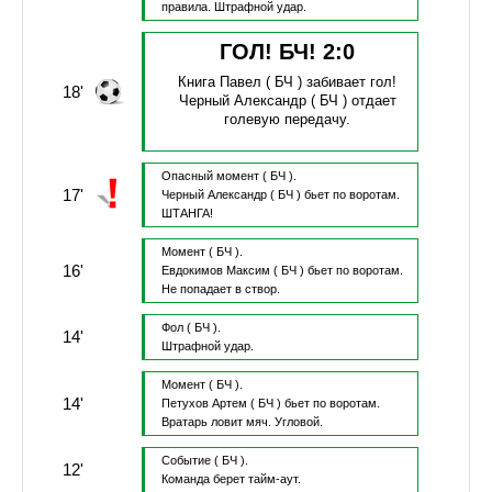
правила.
Штрафной удар.
ГОЛ! БЧ!
2
:
0
Книга Павел
( БЧ )
забивает гол!
18'
Черный Александр
( БЧ )
отдает
голевую передачу.
Опасный момент
( БЧ ).
17'
Черный Александр
( БЧ )
бьет по воротам.
ШТАНГА!
Момент
( БЧ ).
16'
Евдокимов Максим
( БЧ )
бьет по воротам.
Не попадает в створ.
Фол
( БЧ ).
14'
Штрафной удар.
Момент
( БЧ ).
14'
Петухов Артем
( БЧ )
бьет по воротам.
Вратарь ловит мяч.
Угловой.
Событие
( БЧ ).
12'
Команда берет тайм-аут.