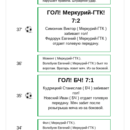
нарушает правила.
Штрафной удар.
ГОЛ! Меркурий-ГТК!
7
:
2
Симончик Виктор
( Меркурий-ГТК )
37'
забивает гол!
Федорук Евгений
( Меркурий-ГТК )
отдает голевую передачу.
Момент
( Меркурий-ГТК ).
36'
Волобуев Евгений
( Меркурий-ГТК )
бьет по
воротам.
Вратарь ловит мяч.
Из-за боковой.
ГОЛ! БЧ!
7
:
1
Кудрицкий Станислав
( БЧ )
забивает
гол!
35'
Новский Иван
( БЧ )
отдает голевую
передачу.
Мяч забит после
розыгрыша мяча из-за боковой.
Фол
( Меркурий-ГТК ).
34'
Волобуев Евгений
( Меркурий-ГТК )