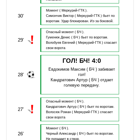
Момент
( Меркурий-ГТК ).
30'
Симончик Виктор
( Меркурий-ГТК )
бьет по
воротам.
Удар блокирован.
Из-за боковой.
Опасный момент
( БЧ ).
Гуменюк Денис
( БЧ )
бьет по воротам.
29'
Волобуев Евгений
( Меркурий-ГТК )
спасает
свои ворота
ГОЛ! БЧ!
4
:
0
Евдокимов Максим
( БЧ )
забивает
28'
гол!
Кандратович Артур
( БЧ )
отдает
голевую передачу.
Опасный момент
( БЧ ).
Кандратович Артур
( БЧ )
бьет по воротам.
27'
Волосюк Роман
( Меркурий-ГТК )
спасает
свои ворота
Момент
( БЧ ).
26'
Черный Александр
( БЧ )
бьет по воротам.
Не попадает в створ.