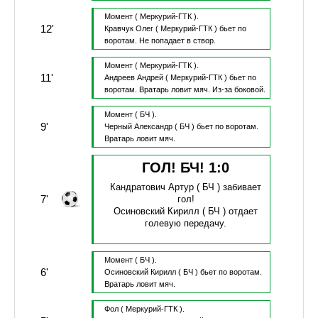
Момент
( Меркурий-ГТК ).
12'
Кравчук Олег
( Меркурий-ГТК )
бьет по
воротам.
Не попадает в створ.
Момент
( Меркурий-ГТК ).
11'
Андреев Андрей
( Меркурий-ГТК )
бьет по
воротам.
Вратарь ловит мяч.
Из-за боковой.
Момент
( БЧ ).
9'
Черный Александр
( БЧ )
бьет по воротам.
Вратарь ловит мяч.
ГОЛ! БЧ!
1
:
0
Кандратович Артур
( БЧ )
забивает
7'
гол!
Осиновский Кирилл
( БЧ )
отдает
голевую передачу.
Момент
( БЧ ).
6'
Осиновский Кирилл
( БЧ )
бьет по воротам.
Вратарь ловит мяч.
Фол
( Меркурий-ГТК ).