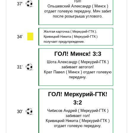
гол!
37'
Ольшевский Александр
( Минск )
отдает голевую передачу.
Мяч забит
после розыгрыша углового.
Желтая карточка
( Меркурий-ГТК ).
34'
Кривицкий Никита
( Меркурий-ГТК )
получает предупреждение.
ГОЛ! Минск!
3
:
3
Шота Александр
( Меркурий-ГТК )
31'
забивает автогол!
Крат Павел
( Минск )
отдает голевую
передачу.
ГОЛ! Меркурий-ГТК!
3
:
2
Чибисов Андрей
( Меркурий-ГТК )
30'
забивает гол!
Кривицкий Никита
( Меркурий-ГТК )
отдает голевую передачу.