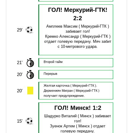
ГОЛ! Меркурий-ГТК!
2
:
2
Амплеев Максим
( Меркурий-ГТК )
29'
забивает гол!
Кремко Александр
( Меркурий-ГТК )
отдает голевую передачу.
Мяч забит
с 10-метрового удара.
21'
Второй тайм
20'
Перерыв
Желтая карточка
( Меркурий-ГТК ).
20'
Дерменжян Мигран
( Меркурий-ГТК )
получает предупреждение.
ГОЛ! Минск!
1
:
2
Шадурко Виталий
( Минск )
забивает
15'
гол!
Зуенок Артем
( Минск )
отдает
голевую передачу.