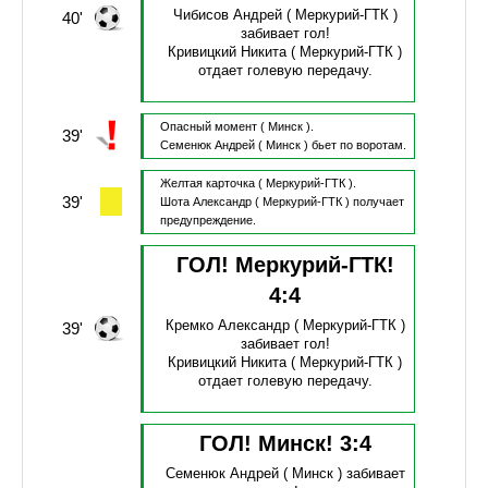
Чибисов Андрей
( Меркурий-ГТК )
40'
забивает гол!
Кривицкий Никита
( Меркурий-ГТК )
отдает голевую передачу.
Опасный момент
( Минск ).
39'
Семенюк Андрей
( Минск )
бьет по воротам.
Желтая карточка
( Меркурий-ГТК ).
39'
Шота Александр
( Меркурий-ГТК )
получает
предупреждение.
ГОЛ! Меркурий-ГТК!
4
:
4
Кремко Александр
( Меркурий-ГТК )
39'
забивает гол!
Кривицкий Никита
( Меркурий-ГТК )
отдает голевую передачу.
ГОЛ! Минск!
3
:
4
Семенюк Андрей
( Минск )
забивает