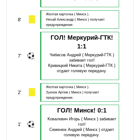
Желтая карточка
( Минск ).
8'
Нехай Александр
( Минск )
получает
предупреждение.
ГОЛ! Меркурий-ГТК!
1
:
1
Чибисов Андрей
( Меркурий-ГТК )
7'
забивает гол!
Кривицкий Никита
( Меркурий-ГТК )
отдает голевую передачу.
Желтая карточка
( Минск ).
2'
Зуенок Артем
( Минск )
получает
предупреждение.
ГОЛ! Минск!
0
:
1
Ковалевич Игорь
( Минск )
забивает
1'
гол!
Семенюк Андрей
( Минск )
отдает
голевую передачу.