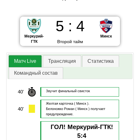
5
:
4
Меркурий-
Минск
Второй тайм
ГТК
Матч Live
Трансляция
Статистика
Командный состав
40'
Звучит финальный свисток
Желтая карточка
( Минск ).
40'
Белоножко Роман
( Минск )
получает
предупреждение.
ГОЛ! Меркурий-ГТК!
5
:
4