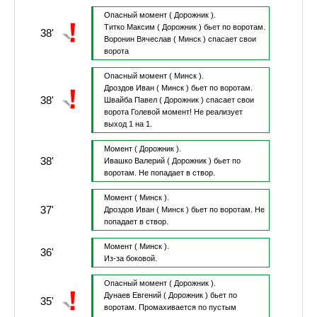
Опасный момент
( Дорожник ).
Титко Максим
( Дорожник )
бьет по воротам.
38'
Воронин Вячеслав
( Минск )
спасает свои
ворота
Опасный момент
( Минск ).
Дроздов Иван
( Минск )
бьет по воротам.
38'
Швайба Павел
( Дорожник )
спасает свои
ворота
Голевой момент!
Не реализует
выход 1 на 1.
Момент
( Дорожник ).
38'
Ивашко Валерий
( Дорожник )
бьет по
воротам.
Не попадает в створ.
Момент
( Минск ).
37'
Дроздов Иван
( Минск )
бьет по воротам.
Не
попадает в створ.
Момент
( Минск ).
36'
Из-за боковой.
Опасный момент
( Дорожник ).
Дунаев Евгений
( Дорожник )
бьет по
35'
воротам.
Промахивается по пустым