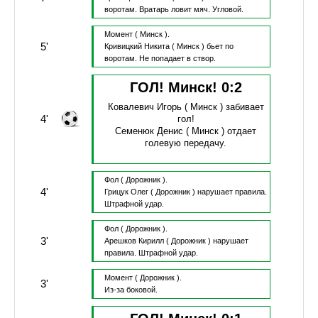
воротам.
Вратарь ловит мяч.
Угловой.
Момент
( Минск ).
5'
Кривицкий Никита
( Минск )
бьет по
воротам.
Не попадает в створ.
ГОЛ! Минск!
0
:
2
Ковалевич Игорь
( Минск )
забивает
4'
гол!
Семенюк Денис
( Минск )
отдает
голевую передачу.
Фол
( Дорожник ).
4'
Грицук Олег
( Дорожник )
нарушает правила.
Штрафной удар.
Фол
( Дорожник ).
3'
Арешков Кирилл
( Дорожник )
нарушает
правила.
Штрафной удар.
Момент
( Дорожник ).
3'
Из-за боковой.