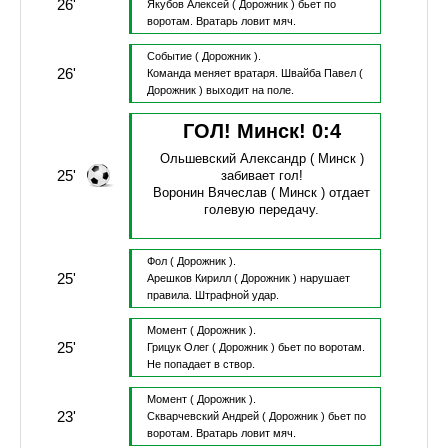
26'
Якубов Алексей
( Дорожник )
бьет по
воротам.
Вратарь ловит мяч.
Событие
( Дорожник ).
26'
Команда меняет вратаря.
Швайба Павел
(
Дорожник )
выходит на поле.
ГОЛ! Минск!
0
:
4
Ольшевский Александр
( Минск )
25'
забивает гол!
Воронин Вячеслав
( Минск )
отдает
голевую передачу.
Фол
( Дорожник ).
25'
Арешков Кирилл
( Дорожник )
нарушает
правила.
Штрафной удар.
Момент
( Дорожник ).
25'
Грицук Олег
( Дорожник )
бьет по воротам.
Не попадает в створ.
Момент
( Дорожник ).
23'
Скварчевский Андрей
( Дорожник )
бьет по
воротам.
Вратарь ловит мяч.