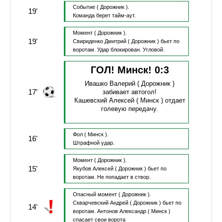
Событие
( Дорожник ).
19'
Команда берет тайм-аут.
Момент
( Дорожник ).
19'
Свириденко Дмитрий
( Дорожник )
бьет по
воротам.
Удар блокирован.
Угловой.
ГОЛ! Минск!
0
:
3
Ивашко Валерий
( Дорожник )
17'
забивает автогол!
Кашевский Алексей
( Минск )
отдает
голевую передачу.
Фол
( Минск ).
16'
Штрафной удар.
Момент
( Дорожник ).
15'
Якубов Алексей
( Дорожник )
бьет по
воротам.
Не попадает в створ.
Опасный момент
( Дорожник ).
Скварчевский Андрей
( Дорожник )
бьет по
14'
воротам.
Антонов Александр
( Минск )
спасает свои ворота