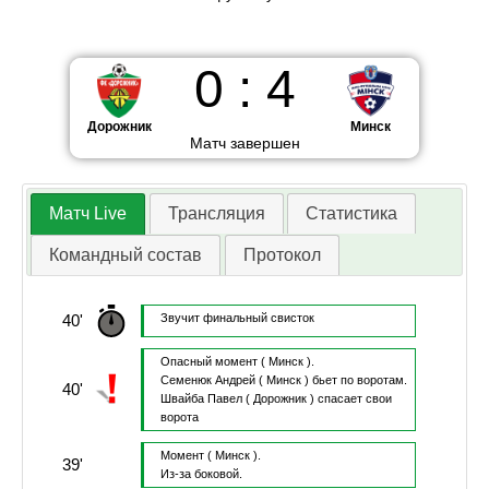
0
:
4
Дорожник
Минск
Матч завершен
Матч Live
Трансляция
Статистика
Командный состав
Протокол
40'
Звучит финальный свисток
Опасный момент
( Минск ).
Семенюк Андрей
( Минск )
бьет по воротам.
40'
Швайба Павел
( Дорожник )
спасает свои
ворота
Момент
( Минск ).
39'
Из-за боковой.