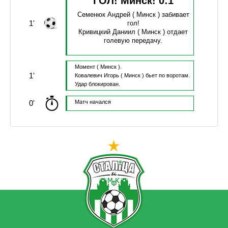
ГОЛ! Минск!
0
:
1
Семенюк Андрей
( Минск )
забивает
1'
гол!
Кривицкий Даниил
( Минск )
отдает
голевую передачу.
Момент
( Минск ).
1'
Ковалевич Игорь
( Минск )
бьет по воротам.
Удар блокирован.
0'
Матч начался