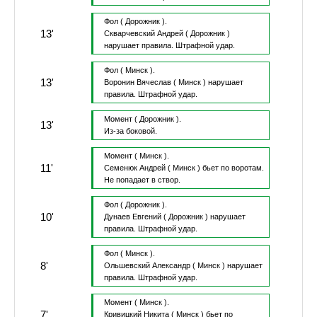
Фол
( Дорожник ).
13'
Скварчевский Андрей
( Дорожник )
нарушает правила.
Штрафной удар.
Фол
( Минск ).
13'
Воронин Вячеслав
( Минск )
нарушает
правила.
Штрафной удар.
Момент
( Дорожник ).
13'
Из-за боковой.
Момент
( Минск ).
11'
Семенюк Андрей
( Минск )
бьет по воротам.
Не попадает в створ.
Фол
( Дорожник ).
10'
Дунаев Евгений
( Дорожник )
нарушает
правила.
Штрафной удар.
Фол
( Минск ).
8'
Ольшевский Александр
( Минск )
нарушает
правила.
Штрафной удар.
Момент
( Минск ).
7'
Кривицкий Никита
( Минск )
бьет по