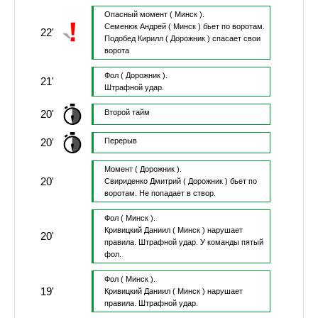
Опасный момент
( Минск ).
Семенюк Андрей
( Минск )
бьет по воротам.
22'
Подобед Кирилл
( Дорожник )
спасает свои
ворота
Фол
( Дорожник ).
21'
Штрафной удар.
20'
Второй тайм
20'
Перерыв
Момент
( Дорожник ).
20'
Свириденко Дмитрий
( Дорожник )
бьет по
воротам.
Не попадает в створ.
Фол
( Минск ).
Кривицкий Даниил
( Минск )
нарушает
20'
правила.
Штрафной удар.
У команды пятый
фол.
Фол
( Минск ).
19'
Кривицкий Даниил
( Минск )
нарушает
правила.
Штрафной удар.