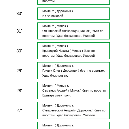
воротам.
Момент
( Дорожник ).
33'
Из-за боковой.
Момент
( Минск ).
31'
Ольшевский Александр
( Минск )
бьет по
воротам.
Удар блокирован.
Угловой.
Момент
( Минск ).
30'
Кривицкий Никита
( Минск )
бьет по
воротам.
Удар блокирован.
Угловой.
Момент
( Дорожник ).
29'
Грицук Олег
( Дорожник )
бьет по воротам.
Удар блокирован.
Момент
( Минск ).
28'
Семенюк Андрей
( Минск )
бьет по воротам.
Вратарь ловит мяч.
Момент
( Дорожник ).
27'
Скварчевский Андрей
( Дорожник )
бьет по
воротам.
Удар блокирован.
Угловой.
Момент
( Дорожник ).