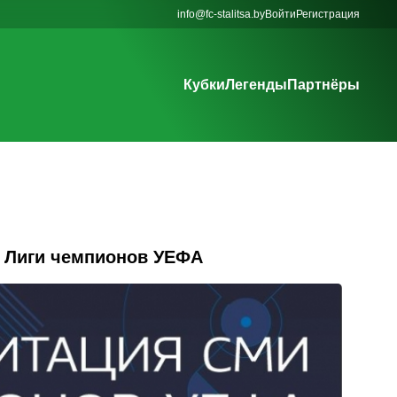
info@fc-stalitsa.by
Войти
Регистрация
Кубки
Легенды
Партнёры
д Лиги чемпионов УЕФА