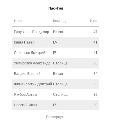
Пас+Гол
Игрок
Команда
Итог
Разуванов Владимир
Витэн
47
Книга Павел
БЧ
41
Соловьев Дмитрий
БЧ
41
Умпирович Александр
Столица
36
Балдин Евгений
Витэн
34
Шимановский Дмитрий
Столица
33
Якубов Артем
Столица
32
Новский Иван
БЧ
29
Развернуть