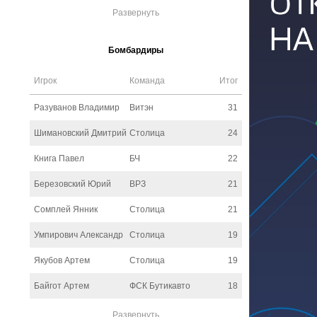
Развернуть
Бомбардиры
Игрок
Команда
Итог
Разуванов Владимир
Витэн
31
Шимановский Дмитрий
Столица
24
Книга Павел
БЧ
22
Березовский Юрий
ВРЗ
21
Сомплей Янник
Столица
21
Умпирович Александр
Столица
19
Якубов Артем
Столица
19
Байгот Артем
ФСК Бутикавто
18
Развернуть