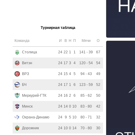
Турнирная таблица
Команда
И
В
Н
П
Мячи
О
Столица
24
22
1
1
141 - 39
67
Витэн
24
17
3
4
120 - 54
54
ВРЗ
24
15
4
5
94 - 43
49
БЧ
24
17
1
6
123 - 59
52
Меркурий-ГТК
24
16
2
6
85 - 62
50
Минск
24
14
0
10
83 - 80
42
Охрана-Динамо
24
9
5
10
80 - 71
32
Дорожник
24
10
0
14
70 - 80
30