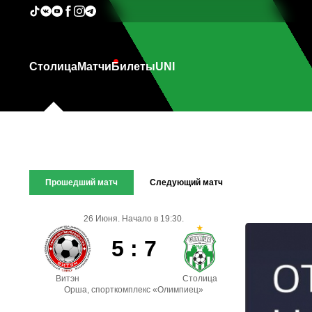
Столица
Матчи
Билеты
UNI
Прошедший матч
Следующий матч
26 Июня. Начало в 19:30.
5 : 7
Витэн
Столица
Орша, спорткомплекс «Олимпиец»