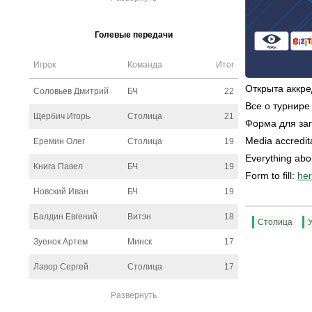
Голевые передачи
Игрок
Команда
Итог
Открыта аккр
Соловьев Дмитрий
БЧ
22
Все о турнире
Щербич Игорь
Столица
21
Форма для за
Media accredit
Еремин Олег
Столица
19
Everything abo
Книга Павел
БЧ
19
Form to fill:
he
Новский Иван
БЧ
19
Балдин Евгений
Витэн
18
Столица
Зуенок Артем
Минск
17
Лавор Сергей
Столица
17
Развернуть