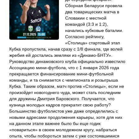
Сборная Беларуси провела
два товарищеских матча в
Словакии с местной
командой (3:3 и 1:2),
начались кубковые баталии.
Согласно рейтингу,
«Столица» стартовый этап
Кубка пропустила, начав сразу с 1/8 финала, где волей
жребия ей достались земляки из «Динамо-БНТУ».
Руководство динамовского клуба официально известило
Ассоциацию мини-футбола, что с 1 января 2026 года
прекращается финансирование мини-футбольной
команды, и та снимается с чемпионата и розыгрыша
Кубка. Таким образом, матч против «Столицы», если не
произойдет новогоднего чуда, может стать последним
для дружины Дмитрия Баровского. Получается, что
кузница молодых кадров прекратит свою работу?
Большинство футболистов уже даже определились с
новыми адресами продолжения карьеры, хотя для них
на данном этапе важнее было бы еще годик
«повариться» в своем молодежном кругу, набраться
опыта, чтобы побороться затем с уже состоявшимися