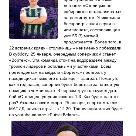
девчонки «Столицы» не
собираются останавливаться
на достигнутом. Уникальная
беспроигрышная серия в
чемпионате, составляющая
уже 55 (!) матчей,
продолжается. Более того, в
22 встречах кряду «столичницы» неизменно побеждали!
В субботу, 25 января, очередным соперником станет
«Вортекс». Эта команда стоит на водоразделе между
тройкой лидеров и остальными участниками. Всем
претендентам на медали «Вортекс» проиграл, у
находящихся ниже его в таблице – выиграл. Пожалуй,
как и год назад, соперник будет бороться за четвертую
позицию в чемпионате. В первом круге он сумел дать
бой «Столице», уступив «всего» 1:3. Как будет на этот
раз? Узнаем совсем скоро. 25 января, спорткомплекс
МАПИД, начало игры – в 12.20. Трансляция матча будет
на youtube-канале «Futsal Bеlarus».