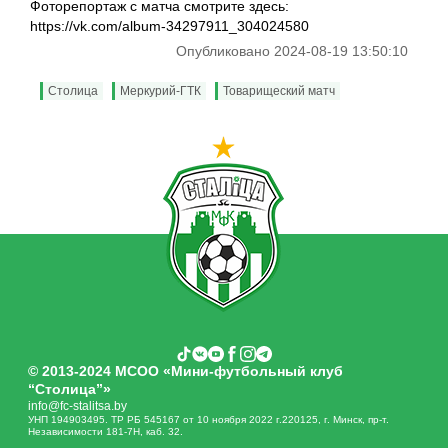
Фоторепортаж с матча смотрите здесь:
https://vk.com/album-34297911_304024580
Опубликовано 2024-08-19 13:50:10
Столица
Меркурий-ГТК
Товарищеский матч
© 2013-2024 МСОО «Мини-футбольный клуб
“Столица”»
info@fc-stalitsa.by
УНП 194903495. ТР РБ 545167 от 10 ноября 2022 г.220125, г. Минск, пр-т.
Независимости 181-7Н, каб. 32.