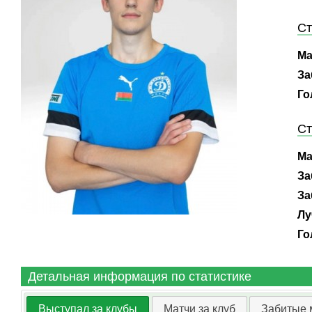
Ст
Ма
За
Го
Ст
Ма
За
За
Лу
Го
Детальная информация по статистике
Выступал за клубы
Матчи за клуб
Забитые 