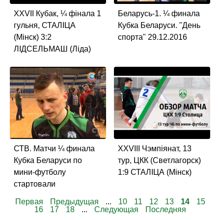
XXVII Кубак, ¼ фiнала 1
Беларусь-1. ¼ финала
гульня, СТАЛIЦА
Кубка Беларуси. "День
(Мiнск) 3:2
спорта" 29.12.2016
ЛIДСЕЛЬМАШ (Лiда)
СТВ. Матчи ¼ финала
XXVIII Чэмпiянат, 13
Кубка Беларуси по
тур, ЦКК (Светлагорск)
мини-футболу
1:9 СТАЛIЦА (Мiнск)
стартовали
Первая
Предыдущая
...
10
11
12
13
14
15
16
17
18
...
Следующая
Последняя