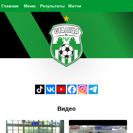
Главная
Меню
Результаты
Матчи
Видео