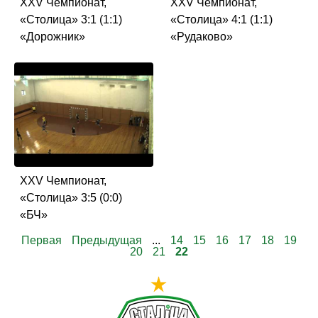
XXV Чемпионат,
XXV Чемпионат,
«Столица» 3:1 (1:1)
«Столица» 4:1 (1:1)
«Дорожник»
«Рудаково»
XXV Чемпионат,
«Столица» 3:5 (0:0)
«БЧ»
Первая
Предыдущая
...
14
15
16
17
18
19
20
21
22