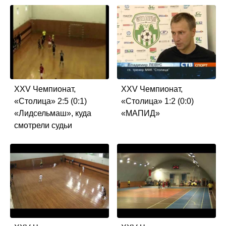
XXV Чемпионат,
XXV Чемпионат,
«Столица» 2:5 (0:1)
«Столица» 1:2 (0:0)
«Лидсельмаш», куда
«МАПИД»
смотрели судьи