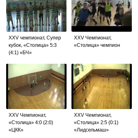
XXV чемпионат, Супер
XXV Чемпионат,
кубок, «Столица» 5:3
«Столица» чемпион
(4:1) «БЧ»
XXV Чемпионат,
XXV Чемпионат,
«Столица» 4:0 (2:0)
«Столица» 2:5 (0:1)
«ЦКК»
«Лидсельмаш»