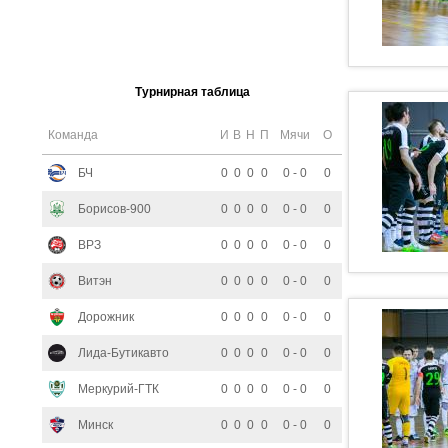
Турнирная таблица
Команда
И
В
Н
П
Мячи
О
БЧ
0
0
0
0
0 - 0
0
Борисов-900
0
0
0
0
0 - 0
0
ВРЗ
0
0
0
0
0 - 0
0
Витэн
0
0
0
0
0 - 0
0
Дорожник
0
0
0
0
0 - 0
0
Лида-Бутикавто
0
0
0
0
0 - 0
0
Меркурий-ГТК
0
0
0
0
0 - 0
0
Минск
0
0
0
0
0 - 0
0