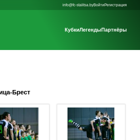
info@fc-stalitsa.by
Войти
Регистрация
Кубки
Легенды
Партнёры
ица-Брест