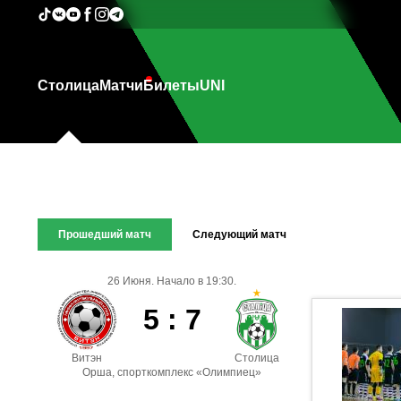
Столица
Матчи
Билеты
UNI
Прошедший матч
Следующий матч
26 Июня. Начало в 19:30.
5 : 7
Витэн
Столица
Орша, спорткомплекс «Олимпиец»