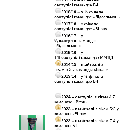
2019/20 – у фінале
саступілі
камандзе БЧ
2018/19 – у ½ фінала
саступілі
камандзе «Лідсельмаш»
2017/18
– у
фінале
саступілі
камандзе «Вітэн»
2016/17
– у
¼ саступілі
камандзе
«Лідсельмаш»
2015/16
– у
1/8
саступілі
камандзе МАПIД
2014/15
–
выйгралі
з
лікам 5:3 у каманды «Вітэн»
2013/14
– у
½ фінала
саступілі
камандзе БЧ
2024 – саступiлi
з лікам 4:7
камандзе «Вiтэн»
2023 – выйгралі
з лікам 5:2 у
каманды «Вiтэн»
2022 – выйгралі
з лікам 7:4 у
каманды БЧ