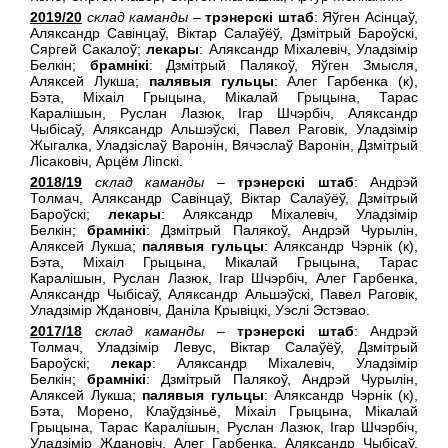
2019/20
склад каманды
–
трэнерскі штаб
: Яўген Асiнцаў,
Аляксандр Савiнцаў, Віктар Салаўёў, Дзмітрый Бароўскі,
Сяргей Сакалоў;
лекары
: Аляксандр Мiхалевiч, Уладзiмiр
Белкiн;
брамнікі
: Дзмітрый Палякоў, Яўген Змысля,
Аляксей Лукша;
палявыя гульцы
: Алег Гарбенка (к),
Бэта, Мiхаiл Грыцына, Мiкалай Грыцына, Тарас
Каралішын, Руслан Лазюк, Ігар Шчэрбіч, Аляксандр
Чыбісаў, Аляксандр Альшэўскi, Павел Раговiк, Уладзiмiр
Жыгалка, Уладзiслаў Варонiн, Вячэслаў Варонiн, Дзмiтрый
Лiсаковiч, Арцём Лiпскi.
2018/19
склад каманды
–
трэнерскі штаб
: Андрэй
Толмач, Аляксандр Савiнцаў, Віктар Салаўёў, Дзмітрый
Бароўскі;
лекары
: Аляксандр Мiхалевiч, Уладзiмiр
Белкiн;
брамнікі
: Дзмітрый Палякоў, Андрэй Чурылiн,
Аляксей Лукша;
палявыя гульцы
: Аляксандр Чэрнік (к),
Бэта, Мiхаiл Грыцына, Мiкалай Грыцына, Тарас
Каралішын, Руслан Лазюк, Ігар Шчэрбіч, Алег Гарбенка,
Аляксандр Чыбісаў, Аляксандр Альшэўскi, Павел Раговiк,
Уладзімір Ждановіч, Данiла Крывіцкі, Уэслi Эстэвао.
2017/18
склад каманды
–
трэнерскі штаб
: Андрэй
Толмач, Уладзімір Левус, Віктар Салаўёў, Дзмітрый
Бароўскі;
лекар
: Аляксандр Мiхалевiч, Уладзiмiр
Белкiн;
брамнікі
: Дзмітрый Палякоў, Андрэй Чурылiн,
Аляксей Лукша;
палявыя гульцы
: Аляксандр Чэрнік (к),
Бэта, Морено, Клаўдзiньё, Мiхаiл Грыцына, Мiкалай
Грыцына, Тарас Каралішын, Руслан Лазюк, Ігар Шчэрбіч,
Уладзімір Ждановіч, Алег Гарбенка, Аляксандр Чыбісаў,