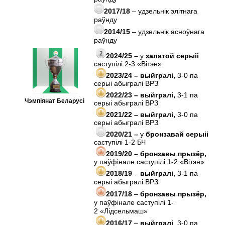
2017/18
– удзельнік элiтнага
раўнду
2014/15
– удзельнік асноўнага
раўнду
2024/25 –
у
залатой серыii
саступілі 2-3 «Вiтэн»
2023/24 – выйгралі,
3-0 па
серыі абыгралі ВРЗ
2022/23 – выйгралі,
3-1 па
Чэмпіянат Беларусі
серыі абыгралі ВРЗ
2021/22 – выйгралі,
3-0 па
серыі абыгралі ВРЗ
2020/21 –
у
бронзавай серыii
саступілі 1-2 БЧ
2019/20 – бронзавы прызёр,
у паўфінале саступілі 1-2 «Вiтэн»
2018/19
–
выйгралі,
3-1 па
серыі абыгралі ВРЗ
2017/18
–
бронзавы прызёр,
у паўфінале саступілі 1-
2 «Лідсельмаш»
2016/17
–
выйгралі
, 3-0 па