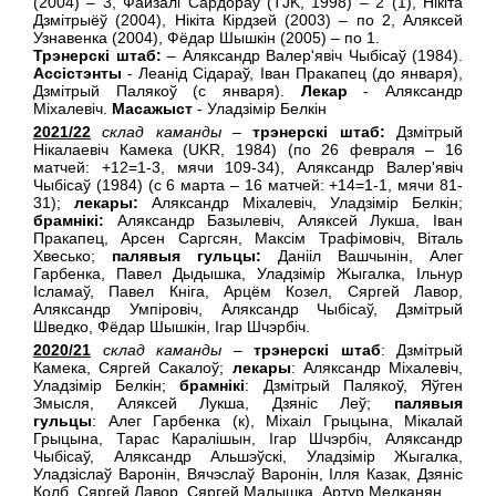
(2004) – 3, Файзалi Сардораў (TJK, 1998) – 2 (1), Нiкiта
Дзмiтрыёў (2004), Нiкiта Кiрдзей (2003) – по 2, Аляксей
Узнавенка (2004), Фёдар Шышкiн (2005) – по 1.
Трэнерскі штаб:
– Аляксандр Валер'явiч Чыбісаў (1984).
Ассiстэнты
- Леанiд Сiдараў, Іван Пракапец (до января),
Дзмітрый Палякоў (с января).
Лекар
- Аляксандр
Мiхалевiч.
Масажыст
- Уладзiмiр Белкiн
2021/22
склад каманды
–
трэнерскі штаб:
Дзмітрый
Нiкалаевiч Камека (UKR, 1984) (по 26 февраля – 16
матчей: +12=1-3, мячи 109-34), Аляксандр Валер'явiч
Чыбісаў (1984) (с 6 марта – 16 матчей: +14=1-1, мячи 81-
31);
лекары:
Аляксандр Міхалевіч, Уладзімір Белкiн;
брамнікі:
Аляксандр Базылевіч, Аляксей Лукша, Іван
Пракапец, Арсен Саргсян, Максім Трафімовіч, Віталь
Хвесько;
палявыя гульцы:
Данііл Вашчынін, Алег
Гарбенка, Павел Дыдышка, Уладзімір Жыгалка, Ільнур
Ісламаў, Павел Кніга, Арцём Козел, Сяргей Лавор,
Аляксандр Умпіровіч, Аляксандр Чыбісаў, Дзмітрый
Шведко, Фёдар Шышкін, Ігар Шчэрбіч.
2020/21
склад каманды
–
трэнерскі штаб
: Дзмітрый
Камека, Сяргей Сакалоў;
лекары
: Аляксандр Мiхалевiч,
Уладзiмiр Белкiн;
брамнікі
: Дзмітрый Палякоў, Яўген
Змысля, Аляксей Лукша, Дзянiс Леў;
палявыя
гульцы
: Алег Гарбенка (к), Мiхаiл Грыцына, Мiкалай
Грыцына, Тарас Каралішын, Ігар Шчэрбіч, Аляксандр
Чыбісаў, Аляксандр Альшэўскi, Уладзiмiр Жыгалка,
Уладзiслаў Варонiн, Вячэслаў Варонiн, Iлля Казак, Дзянiс
Колб, Сяргей Лавор, Сяргей Малышка, Артур Мелканян.