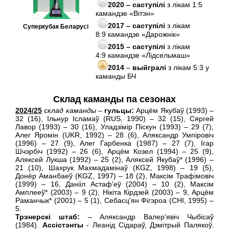
2020 – саступiлi
з лікам 1:5
камандзе «Вiтэн»
2017 – саступiлi
з лікам
Суперк
убак Беларусі
8:9 камандзе «Дарожнiк»
2015 – саступiлi
з лікам
4:9 камандзе «Лiдсельмаш»
2014
–
выйгралі
з лікам 5:3 у
каманды БЧ
Склад каманды па сезонах
2024/25
склад каманды
–
гульцы:
Арцём Якубаў (1993) –
32 (16), Ільнур Ісламаў (RUS, 1990) – 32 (15), Сяргей
Лавор (1993) – 30 (16), Уладзiмiр Пiскун (1993) – 29 (7),
Алег Яромiн (UKR, 1992) – 28 (6), Аляксандр Умпіровіч
(1996) – 27 (9), Алег Гарбенка (1987) – 27 (7), Ігар
Шчэрбіч (1992) – 26 (6), Арцём Козел (1994) – 25 (9),
Аляксей Лукша (1992) – 25 (2), Аляксей Якубаў* (1996) –
21 (10), Шахрук Махмадамiнаў (KGZ, 1998) – 19 (5),
Донёр Аманбаеў (KGZ, 1997) – 18 (2), Максім Трафімовіч
(1999) – 16, Данiiл Астаф'еў (2004) – 10 (2), Максiм
Амплееў* (2003) – 9 (2), Нiкiта Кiрдзей (2003) – 9, Арцём
Раманчык* (2001) – 5 (1), Себасц'ян Фiгэроа (CHI, 1995) –
5.
Трэнерскі штаб:
– Аляксандр Валер'явiч Чыбісаў
(1984).
Ассiстэнты
- Леанiд Сiдараў, Дзмітрый Палякоў.