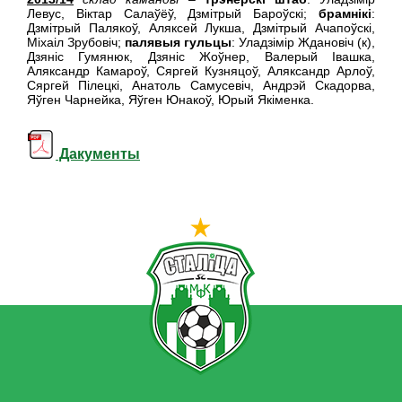
Левус, Віктар Салаўёў, Дзмітрый Бароўскі;
брамнікі
:
Дзмітрый Палякоў, Аляксей Лукша, Дзмітрый Ачапоўскі,
Міхаіл Зрубовіч;
палявыя гульцы
: Уладзімір Ждановіч (к),
Дзяніс Гумянюк, Дзяніс Жоўнер, Валерый Івашка,
Аляксандр Камароў, Сяргей Кузняцоў, Аляксандр Арлоў,
Сяргей Пілецкі, Анатоль Самусевіч, Андрэй Скадорва,
Яўген Чарнейка, Яўген Юнакоў, Юрый Якіменка.
Дакументы