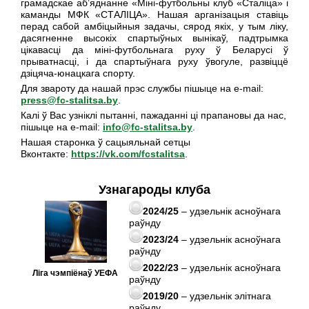
грамадскае аб’яднанне «Міні-футбольны клуб «Сталіца» і
каманды МФК «СТАЛІЦА». Нашая арганізацыя ставіць
перад сабой амбіцыйныя задачы, сярод якіх, у тым ліку,
дасягненне высокіх спартыўных вынікаў, падтрымка
цікавасці да міні-футбольнага руху ў Беларусі ў
прыватнасці, і да спартыўнага руху ўвогуле, развіццё
дзіцяча-юнацкага спорту.
Для звароту да нашай прэс службы пішыце на e-mail:
press@fc-stalitsa.by
.
Калі ў Вас узніклі пытанні, пажаданні ці прапановы да нас,
пішыце на e-mail:
info@fc-stalitsa.by
.
Нашая старонка ў сацыяльнай сетцы
Вконтакте:
https://vk.com/fcstalitsa
.
Узнагароды клуба
2024/25
– удзельнік асноўнага
раўнду
2023/24
– удзельнік асноўнага
раўнду
2022/23
– удзельнік асноўнага
Лiга чэмпiёнаў УЕФА
раўнду
2019/20
– удзельнік элiтнага
раўнду