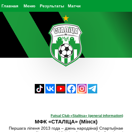
Главная
Меню
Результаты
Матчи
Futsal Club «Stalitsa» (general information)
МФК
«
СТАЛ
I
ЦА
» (
М
i
нск
)
Першага ліпеня 2013 года – дзень народзінаў Спартыўнае