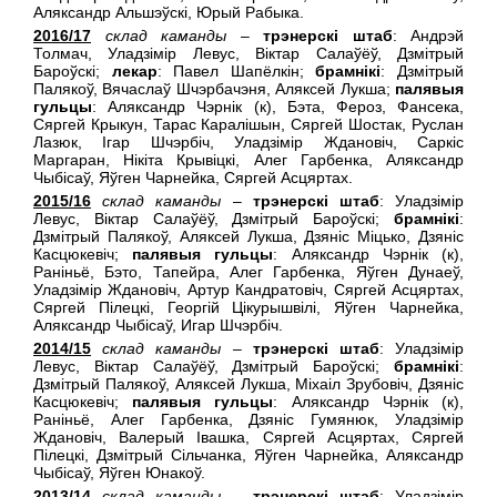
Аляксандр Альшэўскi, Юрый Рабыка.
2016/17
склад каманды
–
трэнерскі штаб
: Андрэй
Толмач, Уладзімір Левус, Віктар Салаўёў, Дзмітрый
Бароўскі;
лекар
: Павел Шапёлкін;
брамнікі
: Дзмітрый
Палякоў, Вячаслаў Шчэрбачэня, Аляксей Лукша;
палявыя
гульцы
: Аляксандр Чэрнік (к), Бэта, Фероз, Фансека,
Сяргей Крыкун, Тарас Каралішын, Сяргей Шостак, Руслан
Лазюк, Ігар Шчэрбіч, Уладзімір Ждановіч, Саркіс
Маргаран, Нікіта Крывіцкі, Алег Гарбенка, Аляксандр
Чыбісаў, Яўген Чарнейка, Сяргей Асцяртах.
2
015/16
склад каманды
–
трэнерскі штаб
: Уладзімір
Левус, Віктар Салаўёў, Дзмітрый Бароўскі;
брамнікі
:
Дзмітрый Палякоў, Аляксей Лукша, Дзянiс Мiцько, Дзяніс
Касцюкевіч;
палявыя гульцы
: Аляксандр Чэрнік (к),
Раніньё, Бэто, Тапейра, Алег Гарбенка, Яўген Дунаеў,
Уладзімір Ждановіч, Артур Кандратовiч, Сяргей Асцяртах,
Сяргей Пілецкі, Георгiй Цiкурышвiлi, Яўген Чарнейка,
Аляксандр Чыбісаў, Игар Шчэрбіч.
2014/15
склад каманды
–
трэнерскі штаб
: Уладзімір
Левус, Віктар Салаўёў, Дзмітрый Бароўскі;
брамнікі
:
Дзмітрый Палякоў, Аляксей Лукша, Міхаіл Зрубовіч, Дзяніс
Касцюкевіч;
палявыя гульцы
: Аляксандр Чэрнік (к),
Раніньё, Алег Гарбенка, Дзяніс Гумянюк, Уладзімір
Ждановіч, Валерый Івашка, Сяргей Асцяртах, Сяргей
Пілецкі, Дзмітрый Сільчанка, Яўген Чарнейка, Аляксандр
Чыбісаў, Яўген Юнакоў.
2013/14
склад каманды
–
трэнерскі штаб
: Уладзімір