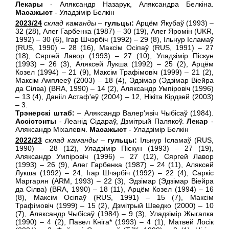
Лекары
- Аляксандр Назарук, Аляксандра Белкiна.
Масажыст
- Уладзiмiр Белкiн
2023/24
склад каманды
–
гульцы:
Арцём Якубаў (1993) –
32 (28), Алег Гарбенка (1987) – 30 (19), Алег Яромiн (UKR,
1992) – 30 (6), Ігар Шчэрбіч (1992) – 29 (8), Ільнур Ісламаў
(RUS, 1990) – 28 (16), Максiм Осiпаў (RUS, 1991) – 27
(18), Сяргей Лавор (1993) – 27 (10), Уладзiмiр Пiскун
(1993) – 26 (3), Аляксей Лукша (1992) – 25 (2), Арцём
Козел (1994) – 21 (9), Максім Трафімовіч (1999) – 21 (2),
Максiм Амплееў (2003) – 18 (4), Эдзiмар (Эдзiмар Вiейра
да Сiлва) (BRA, 1990) – 14 (2), Аляксандр Умпіровіч (1996)
– 13 (4), Данiiл Астаф'еў (2004) – 12, Нiкiта Кiрдзей (2003)
– 3.
Трэнерскі штаб:
– Аляксандр Валер'явiч Чыбісаў (1984).
Ассiстэнты
- Леанiд Сiдараў, Дзмітрый Палякоў.
Лекар
-
Аляксандр Мiхалевiч.
Масажыст
- Уладзiмiр Белкiн
2022/23
склад каманды
–
гульцы:
Ільнур Ісламаў (RUS,
1990) – 28 (12), Уладзiмiр Пiскун (1993) – 27 (19),
Аляксандр Умпіровіч (1996) – 27 (12), Сяргей Лавор
(1993) – 26 (9), Алег Гарбенка (1987) – 24 (11), Аляксей
Лукша (1992) – 24, Ігар Шчэрбіч (1992) – 22 (4), Саркiс
Маргарян (ARM, 1993) – 22 (3), Эдзiмар (Эдзiмар Вiейра
да Сiлва) (BRA, 1990) – 18 (11), Арцём Козел (1994) – 16
(8), Максiм Осiпаў (RUS, 1991) – 15 (7), Максім
Трафімовіч (1999) – 15 (2), Дзмітрый Шведко (2000) – 10
(7), Аляксандр Чыбісаў (1984) – 9 (3), Уладзімір Жыгалка
(1990) – 4 (2), Павел Кнiга* (1993) – 4 (1), Матвей Лосiк