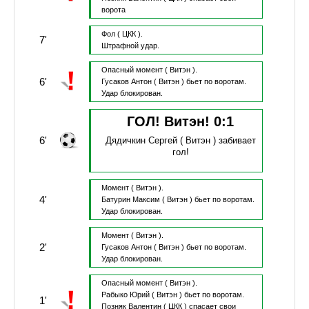
ворота
Фол
( ЦКК ).
7'
Штрафной удар.
Опасный момент
( Витэн ).
6'
Гусаков Антон
( Витэн )
бьет по воротам.
Удар блокирован.
ГОЛ! Витэн!
0
:
1
6'
Дядичкин Сергей
( Витэн )
забивает
гол!
Момент
( Витэн ).
4'
Батурин Максим
( Витэн )
бьет по воротам.
Удар блокирован.
Момент
( Витэн ).
2'
Гусаков Антон
( Витэн )
бьет по воротам.
Удар блокирован.
Опасный момент
( Витэн ).
Рабыко Юрий
( Витэн )
бьет по воротам.
1'
Позняк Валентин
( ЦКК )
спасает свои