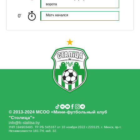
ворота
0'
Матч начался
© 2013-2024 МСОО «Мини-футбольный клуб
“Столица”»
info@fc-stalitsa.by
УНП 194903495. ТР РБ 545167 от 10 ноября 2022 г.220125, г. Минск, пр-т.
Независимости 181-7Н, каб. 32.