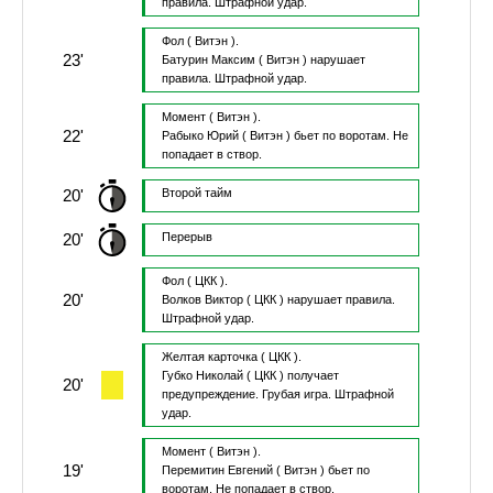
правила.
Штрафной удар.
Фол
( Витэн ).
23'
Батурин Максим
( Витэн )
нарушает
правила.
Штрафной удар.
Момент
( Витэн ).
22'
Рабыко Юрий
( Витэн )
бьет по воротам.
Не
попадает в створ.
20'
Второй тайм
20'
Перерыв
Фол
( ЦКК ).
20'
Волков Виктор
( ЦКК )
нарушает правила.
Штрафной удар.
Желтая карточка
( ЦКК ).
Губко Николай
( ЦКК )
получает
20'
предупреждение.
Грубая игра.
Штрафной
удар.
Момент
( Витэн ).
19'
Перемитин Евгений
( Витэн )
бьет по
воротам.
Не попадает в створ.