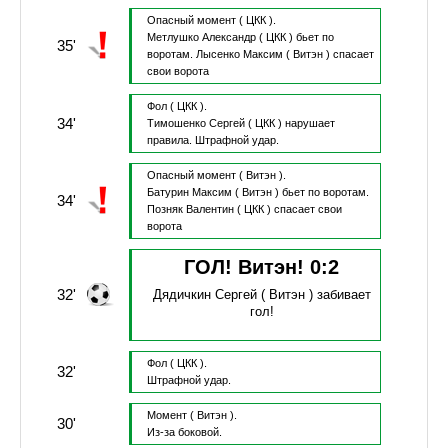
Опасный момент
( ЦКК ).
Метлушко Александр
( ЦКК )
бьет по
35'
воротам.
Лысенко Максим
( Витэн )
спасает
свои ворота
Фол
( ЦКК ).
34'
Тимошенко Сергей
( ЦКК )
нарушает
правила.
Штрафной удар.
Опасный момент
( Витэн ).
Батурин Максим
( Витэн )
бьет по воротам.
34'
Позняк Валентин
( ЦКК )
спасает свои
ворота
ГОЛ! Витэн!
0
:
2
32'
Дядичкин Сергей
( Витэн )
забивает
гол!
Фол
( ЦКК ).
32'
Штрафной удар.
Момент
( Витэн ).
30'
Из-за боковой.