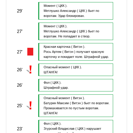
Момент
( ЦКК ).
29'
Метлушко Александр
( ЦКК )
бьет по
воротам.
Удар блокирован.
Момент
( ЦКК ).
27'
Метлушко Александр
( ЦКК )
бьет по
воротам.
Не попадает в створ.
Красная карточка
( Витэн ).
27'
Рось Артем
( Витэн )
получает красную
карточку и покидает поле.
Штрафной удар.
Опасный момент
( ЦКК ).
26'
ШТАНГА!
Фол
( ЦКК ).
26'
Штрафной удар.
Опасный момент
( Витэн ).
Батурин Максим
( Витэн )
бьет по воротам.
25'
Промахивается по пустым воротам.
ШТАНГА!
Фол
( ЦКК ).
23'
Згурский Владислав
( ЦКК )
нарушает