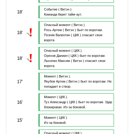
Событие
( Витэн ).
18'
Команда берет тайм-аут.
Опасный момент
( Витэн ).
Рось Артем
( Витэн )
бьет по воротам.
18'
Позняк Валентин
( ЦКК )
спасает свои
ворота
Опасный момент
( ЦКК ).
Орехов Даниил
( ЦКК )
бьет по воротам.
18'
Лысенко Максим
( Витэн )
спасает свои
ворота
Момент
( Витэн ).
17'
Якубов Артем
( Витэн )
бьет по воротам.
Не
попадает в створ.
Момент
( ЦКК ).
16'
Туз Александр
( ЦКК )
бьет по воротам.
Удар
блокирован.
Из-за боковой.
Момент
( ЦКК ).
15'
Из-за боковой.
Опасный момент
( ЦКК ).