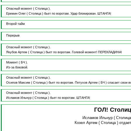
Опасный момент
( Столица ).
Еремин Олег
( Столица )
бьет по воротам.
Удар блокирован.
ШТАНГА!
Второй тайм
Перерыв
Опасный момент
( Столица ).
Якубов Артем
( Столица )
бьет по воротам.
Голевой момент!
ПЕРЕКЛАДИНА!
Момент
( БЧ ).
Из-за боковой.
Опасный момент
( Столица ).
Осипов Максим
( Столица )
бьет по воротам.
Петухов Артем
( БЧ )
спасает свои в
Опасный момент
( Столица ).
Исламов Ильнур
( Столица )
бьет по воротам.
ШТАНГА!
ГОЛ! Столи
Исламов Ильнур
( Столица
Козел Артем
( Столица )
отдае