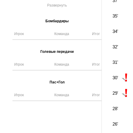
37'
Развернуть
35'
Бомбардиры
34'
Игрок
Команда
Итог
32'
Голевые передачи
31'
Игрок
Команда
Итог
30'
Пас+Гол
29'
Игрок
Команда
Итог
28'
26'