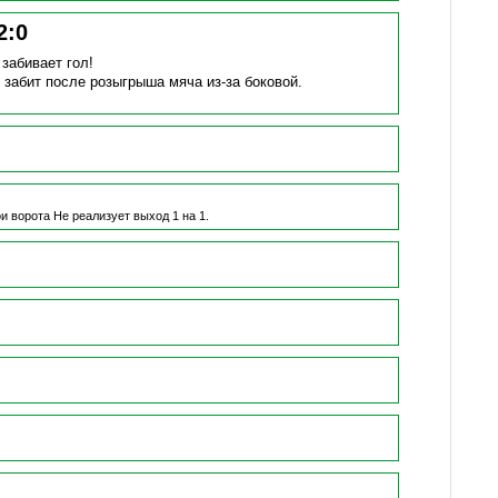
2
:
0
)
забивает гол!
 забит после розыгрыша мяча из-за боковой.
ои ворота
Не реализует выход 1 на 1.