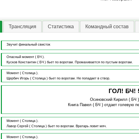
Трансляция
Статистика
Командный состав
Звучит финальный свисток
Опасный момент
( БЧ ).
Кусков Константин
( БЧ )
бьет по воротам.
Промахивается по пустым воротам.
Момент
( Столица ).
Щербич Игорь
( Столица )
бьет по воротам.
Не попадает в створ.
ГОЛ! БЧ!
Осиновский Кирилл
( БЧ 
Книга Павел
( БЧ )
отдает голевую п
Момент
( Столица ).
Лавор Сергей
( Столица )
бьет по воротам.
Вратарь ловит мяч.
Момент
( Столица ).