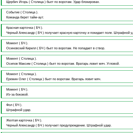
Щербич Игорь
( Столица )
бьет по воротам.
Удар блокирован.
Событие
( Столица ).
Команда берет тайм-аут.
Красная карточка
( БЧ ).
Черный Александр
( БЧ )
получает красную карточку и покидает поле.
Штрафной у
Момент
( БЧ ).
Осиновский Кирилл
( БЧ )
бьет по воротам.
Не попадает в створ.
Момент
( Столица ).
Осипов Максим
( Столица )
бьет по воротам.
Вратарь ловит мяч.
Угловой.
Момент
( Столица ).
Еремин Олег
( Столица )
бьет по воротам.
Вратарь ловит мяч.
Момент
( БЧ ).
Из-за боковой.
Фол
( БЧ ).
Штрафной удар.
Желтая карточка
( БЧ ).
Черный Александр
( БЧ )
получает предупреждение.
Штрафной удар.