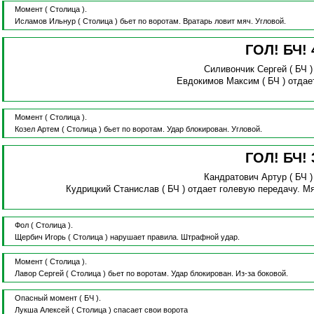
Момент
( Столица ).
Исламов Ильнур
( Столица )
бьет по воротам.
Вратарь ловит мяч.
Угловой.
ГОЛ! БЧ!
Силивончик Сергей
( БЧ 
Евдокимов Максим
( БЧ )
отдае
Момент
( Столица ).
Козел Артем
( Столица )
бьет по воротам.
Удар блокирован.
Угловой.
ГОЛ! БЧ!
Кандратович Артур
( БЧ 
Кудрицкий Станислав
( БЧ )
отдает голевую передачу.
Мя
Фол
( Столица ).
Щербич Игорь
( Столица )
нарушает правила.
Штрафной удар.
Момент
( Столица ).
Лавор Сергей
( Столица )
бьет по воротам.
Удар блокирован.
Из-за боковой.
Опасный момент
( БЧ ).
Лукша Алексей
( Столица )
спасает свои ворота