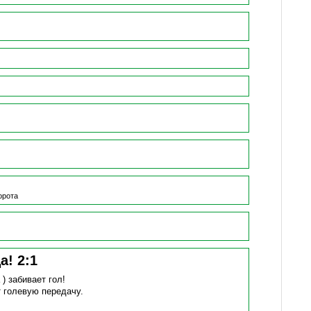
орота
ца!
2
:
1
 )
забивает гол!
т голевую передачу.