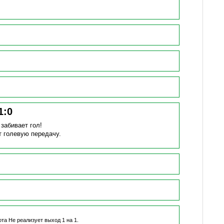
1
:
0
)
забивает гол!
т голевую передачу.
ота
Не реализует выход 1 на 1.