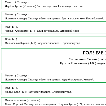
Момент
( Столица ).
Якубов Артем
( Столица )
бьет по воротам.
Не попадает в створ.
Момент
( Столица ).
Исламов Ильнур
( Столица )
бьет по воротам.
Вратарь ловит мяч.
Из-за боковой.
Фол
( БЧ ).
Черный Александр
( БЧ )
нарушает правила.
Штрафной удар.
Фол
( БЧ ).
Осиновский Кирилл
( БЧ )
нарушает правила.
Штрафной удар.
ГОЛ! БЧ!
Силивончик Сергей
( БЧ 
Кусков Константин
( БЧ )
отдае
Момент
( Столица ).
Исламов Ильнур
( Столица )
бьет по воротам.
Удар блокирован.
Угловой.
Фол
( БЧ ).
Книга Павел
( БЧ )
нарушает правила.
Штрафной удар.
Опасный момент
( Столица ).
Лавор Сергей
( Столица )
бьет по воротам.
Петухов Артем
( БЧ )
спасает свои вор