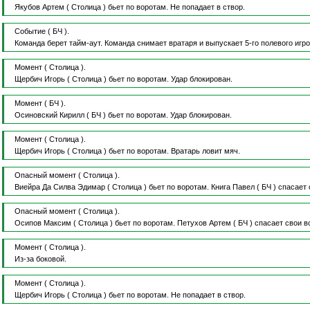
Якубов Артем
( Столица )
бьет по воротам.
Не попадает в створ.
Событие
( БЧ ).
Команда берет тайм-аут.
Команда снимает вратаря и выпускает 5-го полевого игро
Момент
( Столица ).
Щербич Игорь
( Столица )
бьет по воротам.
Удар блокирован.
Момент
( БЧ ).
Осиновский Кирилл
( БЧ )
бьет по воротам.
Удар блокирован.
Момент
( Столица ).
Щербич Игорь
( Столица )
бьет по воротам.
Вратарь ловит мяч.
Опасный момент
( Столица ).
Виейра Да Силва Эдимар
( Столица )
бьет по воротам.
Книга Павел
( БЧ )
спасает 
Опасный момент
( Столица ).
Осипов Максим
( Столица )
бьет по воротам.
Петухов Артем
( БЧ )
спасает свои в
Момент
( Столица ).
Из-за боковой.
Момент
( Столица ).
Щербич Игорь
( Столица )
бьет по воротам.
Не попадает в створ.