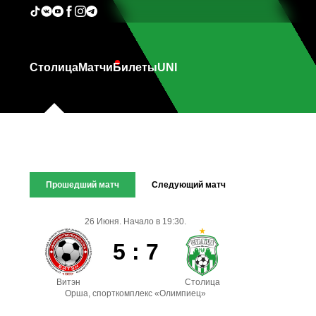
Столица
Матчи
Билеты
UNI
Прошедший матч
Следующий матч
26 Июня. Начало в 19:30.
5 : 7
Витэн
Столица
Орша, спорткомплекс «Олимпиец»