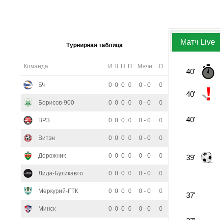
Матч Live
Турнирная таблица
Команда
И
В
Н
П
Мячи
О
40'
БЧ
0
0
0
0
0 - 0
0
40'
Борисов-900
0
0
0
0
0 - 0
0
40'
ВРЗ
0
0
0
0
0 - 0
0
Витэн
0
0
0
0
0 - 0
0
Дорожник
0
0
0
0
0 - 0
0
39'
Лида-Бутикавто
0
0
0
0
0 - 0
0
Меркурий-ГТК
0
0
0
0
0 - 0
0
37'
Минск
0
0
0
0
0 - 0
0