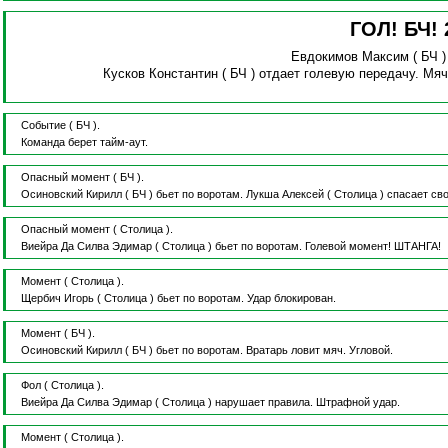
ГОЛ! БЧ!
Евдокимов Максим
( БЧ 
Кусков Константин
( БЧ )
отдает голевую передачу.
Мяч
Событие
( БЧ ).
Команда берет тайм-аут.
Опасный момент
( БЧ ).
Осиновский Кирилл
( БЧ )
бьет по воротам.
Лукша Алексей
( Столица )
спасает св
Опасный момент
( Столица ).
Виейра Да Силва Эдимар
( Столица )
бьет по воротам.
Голевой момент!
ШТАНГА!
Момент
( Столица ).
Щербич Игорь
( Столица )
бьет по воротам.
Удар блокирован.
Момент
( БЧ ).
Осиновский Кирилл
( БЧ )
бьет по воротам.
Вратарь ловит мяч.
Угловой.
Фол
( Столица ).
Виейра Да Силва Эдимар
( Столица )
нарушает правила.
Штрафной удар.
Момент
( Столица ).