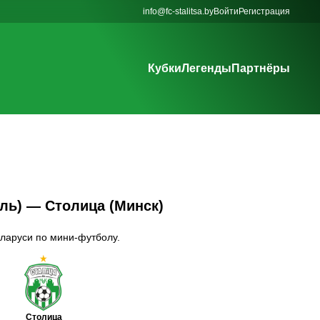
info@fc-stalitsa.by
Войти
Регистрация
Кубки
Легенды
Партнёры
ль) — Столица (Минск)
ларуси по мини-футболу.
Столица