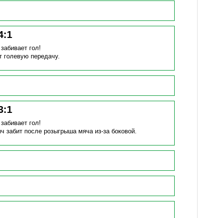
4
:
1
)
забивает гол!
т голевую передачу.
3
:
1
)
забивает гол!
ч забит после розыгрыша мяча из-за боковой.