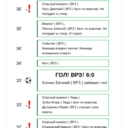
Опасный момент
( ВРЗ ).
36'
Лось Дмитрий
( ВРЗ )
бьет по воротам.
Не
попадает в створ.
Момент
( ВРЗ ).
35'
Пинчук Алексей
( ВРЗ )
бьет по воротам.
Не
попадает в створ.
От ворот.
Событие
( ВРЗ ).
34'
Команда владеет мячом.
Команда
позиционно атакует.
34'
Фол
( ВРЗ ).
ГОЛ! ВРЗ!
6
:
0
33'
Клочко Евгений
( ВРЗ )
забивает гол!
Опасный момент
( Лида ).
Зубко Игорь
( Лида )
бьет по воротам.
33'
Дегтяренко Юрий
( ВРЗ )
спасает свои
ворота
Опасный момент
( ВРЗ ).
32'
Осиновский Кирилл
( ВРЗ )
бьет по воротам.