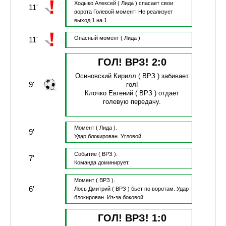
Ходыко Алексей
( Лида )
спасает свои
11'
ворота
Голевой момент!
Не реализует
выход 1 на 1.
Опасный момент
( Лида ).
11'
ГОЛ! ВРЗ!
2
:
0
Осиновский Кирилл
( ВРЗ )
забивает
9'
гол!
Клочко Евгений
( ВРЗ )
отдает
голевую передачу.
Момент
( Лида ).
9'
Удар блокирован.
Угловой.
Событие
( ВРЗ ).
7'
Команда доминирует.
Момент
( ВРЗ ).
6'
Лось Дмитрий
( ВРЗ )
бьет по воротам.
Удар
блокирован.
Из-за боковой.
ГОЛ! ВРЗ!
1
:
0