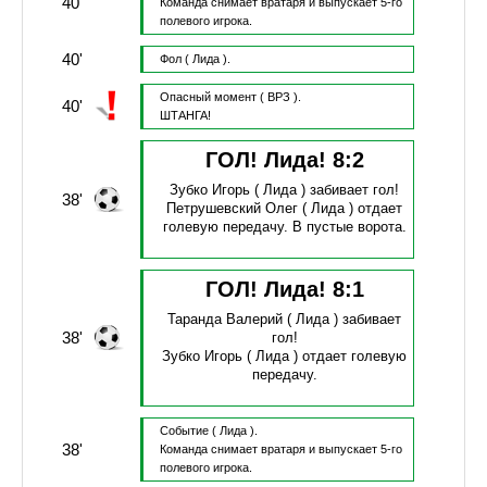
40'
Команда снимает вратаря и выпускает 5-го
полевого игрока.
40'
Фол
( Лида ).
Опасный момент
( ВРЗ ).
40'
ШТАНГА!
ГОЛ! Лида!
8
:
2
Зубко Игорь
( Лида )
забивает гол!
38'
Петрушевский Олег
( Лида )
отдает
голевую передачу.
В пустые ворота.
ГОЛ! Лида!
8
:
1
Таранда Валерий
( Лида )
забивает
38'
гол!
Зубко Игорь
( Лида )
отдает голевую
передачу.
Событие
( Лида ).
38'
Команда снимает вратаря и выпускает 5-го
полевого игрока.