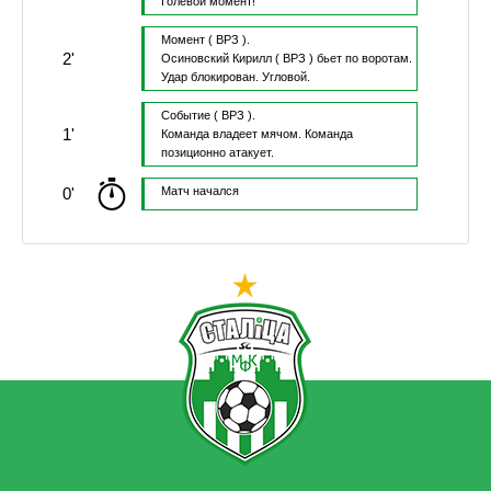
Голевой момент!
Момент
( ВРЗ ).
2'
Осиновский Кирилл
( ВРЗ )
бьет по воротам.
Удар блокирован.
Угловой.
Событие
( ВРЗ ).
1'
Команда владеет мячом.
Команда
позиционно атакует.
0'
Матч начался