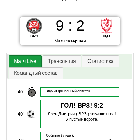
9
:
2
ВРЗ
Лида
Матч завершен
Матч Live
Трансляция
Статистика
Командный состав
40'
Звучит финальный свисток
ГОЛ! ВРЗ!
9
:
2
40'
Лось Дмитрий
( ВРЗ )
забивает гол!
В пустые ворота.
Событие
( Лида ).