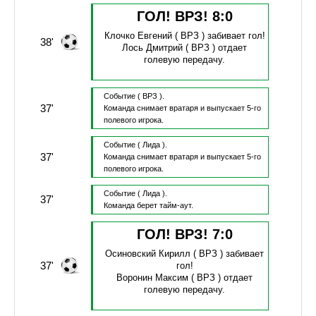
ГОЛ! ВРЗ!
8
:
0
Клочко Евгений
( ВРЗ )
забивает гол!
38'
Лось Дмитрий
( ВРЗ )
отдает
голевую передачу.
Событие
( ВРЗ ).
37'
Команда снимает вратаря и выпускает 5-го
полевого игрока.
Событие
( Лида ).
37'
Команда снимает вратаря и выпускает 5-го
полевого игрока.
Событие
( Лида ).
37'
Команда берет тайм-аут.
ГОЛ! ВРЗ!
7
:
0
Осиновский Кирилл
( ВРЗ )
забивает
37'
гол!
Воронин Максим
( ВРЗ )
отдает
голевую передачу.