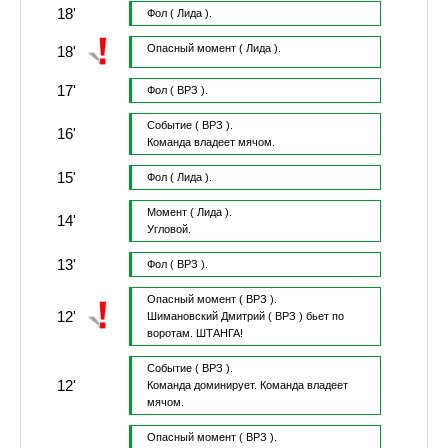
18'
Фол
( Лида ).
Опасный момент
( Лида ).
18'
17'
Фол
( ВРЗ ).
Событие
( ВРЗ ).
16'
Команда владеет мячом.
15'
Фол
( Лида ).
Момент
( Лида ).
14'
Угловой.
13'
Фол
( ВРЗ ).
Опасный момент
( ВРЗ ).
12'
Шимановский Дмитрий
( ВРЗ )
бьет по
воротам.
ШТАНГА!
Событие
( ВРЗ ).
12'
Команда доминирует.
Команда владеет
мячом.
Опасный момент
( ВРЗ ).