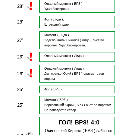
Опасный момент
( ВРЗ ).
28'
Удар блокирован.
Фол
( Лида ).
28'
Штрафной удар.
Момент
( Лида ).
27'
Зеделашвили Николоз
( Лида )
бьет по
воротам.
Удар блокирован.
Опасный момент
( Лида ).
26'
Опасный момент
( Лида ).
26'
Дегтяренко Юрий
( ВРЗ )
спасает свои
ворота
25'
Фол
( ВРЗ ).
Момент
( ВРЗ ).
25'
Березовский Юрий
( ВРЗ )
бьет по воротам.
Не попадает в створ.
ГОЛ! ВРЗ!
4
:
0
Осиновский Кирилл
( ВРЗ )
забивает