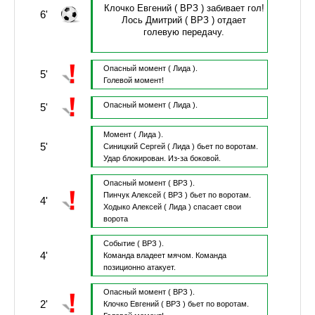
Клочко Евгений
( ВРЗ )
забивает гол!
6'
Лось Дмитрий
( ВРЗ )
отдает
голевую передачу.
Опасный момент
( Лида ).
5'
Голевой момент!
Опасный момент
( Лида ).
5'
Момент
( Лида ).
5'
Синицкий Сергей
( Лида )
бьет по воротам.
Удар блокирован.
Из-за боковой.
Опасный момент
( ВРЗ ).
Пинчук Алексей
( ВРЗ )
бьет по воротам.
4'
Ходыко Алексей
( Лида )
спасает свои
ворота
Событие
( ВРЗ ).
4'
Команда владеет мячом.
Команда
позиционно атакует.
Опасный момент
( ВРЗ ).
2'
Клочко Евгений
( ВРЗ )
бьет по воротам.