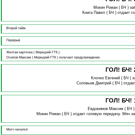
Мокин Роман
( БЧ )
за
Книга Павел
( БЧ )
отдает г
Второй тайм
Перерыв
Желтая карточка
( Меркурий-ГТК ).
Осипов Максим
( Меркурий-ГТК )
получает предупреждение.
ГОЛ! БЧ!
Клочко Евгений
( БЧ )
з
Соловьев Дмитрий
( БЧ )
отдае
ГОЛ! БЧ!
Евдокимов Максим
( БЧ 
Мокин Роман
( БЧ )
отдает голевую передачу.
Мяч за
Матч начался