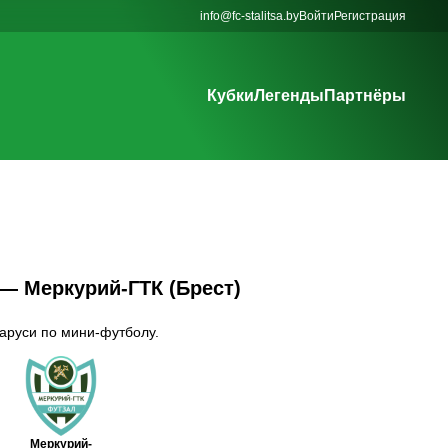
info@fc-stalitsa.by
Войти
Регистрация
Кубки
Легенды
Партнёры
 — Меркурий-ГТК (Брест)
ларуси по мини-футболу.
Меркурий-