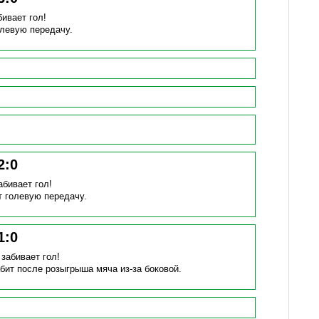
бивает гол!
олевую передачу.
2
:
0
абивает гол!
т голевую передачу.
1
:
0
)
забивает гол!
бит после розыгрыша мяча из-за боковой.