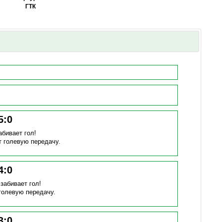
ГТК
5
:
0
абивает гол!
т голевую передачу.
4
:
0
)
забивает гол!
голевую передачу.
3
:
0