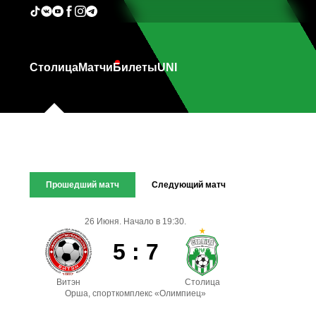
Столица
Матчи
Билеты
UNI
Прошедший матч
Следующий матч
26 Июня. Начало в 19:30.
5 : 7
Витэн
Столица
Орша, спорткомплекс «Олимпиец»