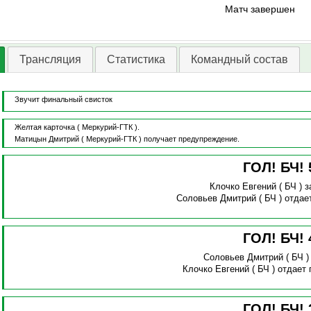
Матч завершен
Трансляция
Статистика
Командный состав
Звучит финальный свисток
Желтая карточка
( Меркурий-ГТК ).
Матицын Дмитрий
( Меркурий-ГТК )
получает предупреждение.
ГОЛ! БЧ!
Клочко Евгений
( БЧ )
з
Соловьев Дмитрий
( БЧ )
отдае
ГОЛ! БЧ!
Соловьев Дмитрий
( БЧ 
Клочко Евгений
( БЧ )
отдает 
ГОЛ! БЧ!