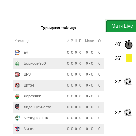
Матч Live
Турнирная таблица
Команда
И
В
Н
П
Мячи
О
40'
БЧ
0
0
0
0
0 - 0
0
36'
Борисов-900
0
0
0
0
0 - 0
0
ВРЗ
0
0
0
0
0 - 0
0
32'
Витэн
0
0
0
0
0 - 0
0
Дорожник
0
0
0
0
0 - 0
0
Лида-Бутикавто
0
0
0
0
0 - 0
0
32'
Меркурий-ГТК
0
0
0
0
0 - 0
0
Минск
0
0
0
0
0 - 0
0