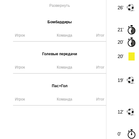
Развернуть
26'
Бомбардиры
21'
Игрок
Команда
Итог
20'
Голевые передачи
20'
Игрок
Команда
Итог
19'
Пас+Гол
Игрок
Команда
Итог
12'
0'