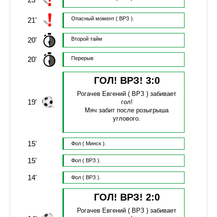
Опасный момент
( ВРЗ ).
21'
20'
Второй тайм
20'
Перерыв
ГОЛ! ВРЗ!
3
:
0
Рогачев Евгений
( ВРЗ )
забивает
19'
гол!
Мяч забит после розыгрыша
углового.
15'
Фол
( Минск ).
15'
Фол
( ВРЗ ).
14'
Фол
( ВРЗ ).
ГОЛ! ВРЗ!
2
:
0
Рогачев Евгений
( ВРЗ )
забивает