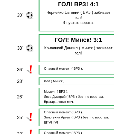
ГОЛ! ВРЗ!
4
:
1
Чернейко Евгений
( ВРЗ )
забивает
39'
гол!
В пустые ворота.
ГОЛ! Минск!
3
:
1
38'
Кривицкий Даниил
( Минск )
забивает
гол!
Опасный момент
( ВРЗ ).
36'
28'
Фол
( Минск ).
Момент
( ВРЗ ).
26'
Лось Дмитрий
( ВРЗ )
бьет по воротам.
Вратарь ловит мяч.
Опасный момент
( ВРЗ ).
25'
Золотухин Артем
( ВРЗ )
бьет по воротам.
ШТАНГА!
Опасный момент
( ВРЗ ).
23'