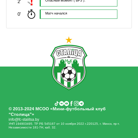
Опасный момент
( ВРЗ ).
2'
0'
Матч начался
© 2013-2024 МСОО «Мини-футбольный клуб
“Столица”»
info@fc-stalitsa.by
УНП 194903495. ТР РБ 545167 от 10 ноября 2022 г.220125, г. Минск, пр-т.
Независимости 181-7Н, каб. 32.