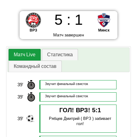
5
:
1
ВРЗ
Минск
Матч завершен
Матч Live
Статистика
Командный состав
39'
Звучит финальный свисток
39'
Звучит финальный свисток
ГОЛ! ВРЗ!
5
:
1
39'
Рябцев Дмитрий
( ВРЗ )
забивает
гол!