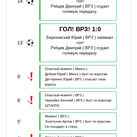
14'
гол!
Рябцев Дмитрий
( ВРЗ )
отдает
голевую передачу.
ГОЛ! ВРЗ!
1
:
0
Березовский Юрий
( ВРЗ )
забивает
13'
гол!
Рябцев Дмитрий
( ВРЗ )
отдает
голевую передачу.
Опасный момент
( Минск ).
Дубков Юрий
( Минск )
бьет по воротам.
6'
Дегтяренко Юрий
( ВРЗ )
спасает свои
ворота
Опасный момент
( ВРЗ ).
6'
Чернейко Евгений
( ВРЗ )
бьет по воротам.
ШТАНГА!
Момент
( ВРЗ ).
5'
Золотухин Артем
( ВРЗ )
бьет по воротам.
Не попадает в створ.