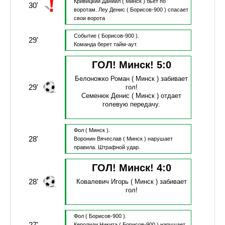
Кривицкий Даниил
( Минск )
бьет по
30'
воротам.
Леу Денис
( Борисов-900 )
спасает
свои ворота
Событие
( Борисов-900 ).
29'
Команда берет тайм-аут.
ГОЛ! Минск!
5
:
0
Белоножко Роман
( Минск )
забивает
29'
гол!
Семенюк Денис
( Минск )
отдает
голевую передачу.
Фол
( Минск ).
28'
Воронин Вячеслав
( Минск )
нарушает
правила.
Штрафной удар.
ГОЛ! Минск!
4
:
0
28'
Ковалевич Игорь
( Минск )
забивает
гол!
Фол
( Борисов-900 ).
27'
Керолиди Никита
( Борисов-900 )
нарушает