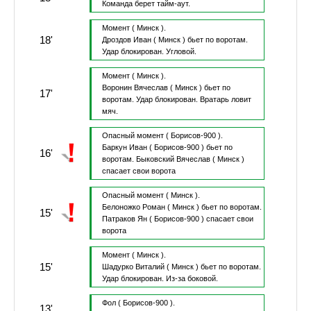
Команда берет тайм-аут.
Момент
( Минск ).
18'
Дроздов Иван
( Минск )
бьет по воротам.
Удар блокирован.
Угловой.
Момент
( Минск ).
Воронин Вячеслав
( Минск )
бьет по
17'
воротам.
Удар блокирован.
Вратарь ловит
мяч.
Опасный момент
( Борисов-900 ).
Баркун Иван
( Борисов-900 )
бьет по
16'
воротам.
Быковский Вячеслав
( Минск )
спасает свои ворота
Опасный момент
( Минск ).
Белоножко Роман
( Минск )
бьет по воротам.
15'
Патраков Ян
( Борисов-900 )
спасает свои
ворота
Момент
( Минск ).
15'
Шадурко Виталий
( Минск )
бьет по воротам.
Удар блокирован.
Из-за боковой.
Фол
( Борисов-900 ).
13'