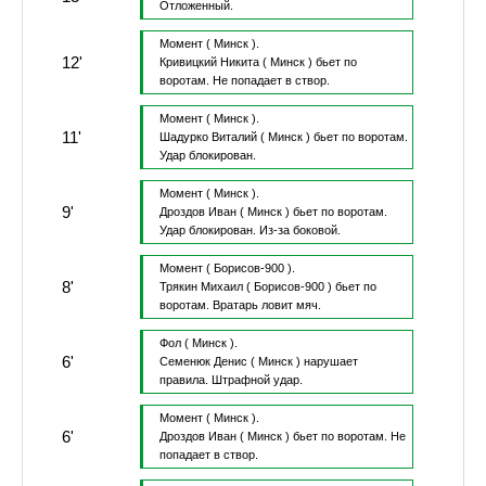
Отложенный.
Момент
( Минск ).
12'
Кривицкий Никита
( Минск )
бьет по
воротам.
Не попадает в створ.
Момент
( Минск ).
11'
Шадурко Виталий
( Минск )
бьет по воротам.
Удар блокирован.
Момент
( Минск ).
9'
Дроздов Иван
( Минск )
бьет по воротам.
Удар блокирован.
Из-за боковой.
Момент
( Борисов-900 ).
8'
Трякин Михаил
( Борисов-900 )
бьет по
воротам.
Вратарь ловит мяч.
Фол
( Минск ).
6'
Семенюк Денис
( Минск )
нарушает
правила.
Штрафной удар.
Момент
( Минск ).
6'
Дроздов Иван
( Минск )
бьет по воротам.
Не
попадает в створ.