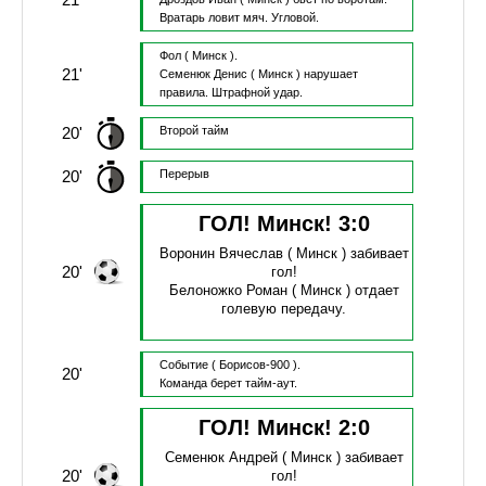
Вратарь ловит мяч.
Угловой.
Фол
( Минск ).
21'
Семенюк Денис
( Минск )
нарушает
правила.
Штрафной удар.
20'
Второй тайм
20'
Перерыв
ГОЛ! Минск!
3
:
0
Воронин Вячеслав
( Минск )
забивает
20'
гол!
Белоножко Роман
( Минск )
отдает
голевую передачу.
Событие
( Борисов-900 ).
20'
Команда берет тайм-аут.
ГОЛ! Минск!
2
:
0
Семенюк Андрей
( Минск )
забивает
20'
гол!