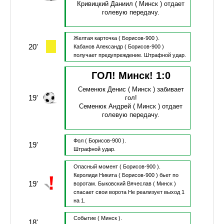
Кривицкий Даниил
( Минск )
отдает
голевую передачу.
Желтая карточка
( Борисов-900 ).
20'
Кабанов Александр
( Борисов-900 )
получает предупреждение.
Штрафной удар.
ГОЛ! Минск!
1
:
0
Семенюк Денис
( Минск )
забивает
19'
гол!
Семенюк Андрей
( Минск )
отдает
голевую передачу.
Фол
( Борисов-900 ).
19'
Штрафной удар.
Опасный момент
( Борисов-900 ).
Керолиди Никита
( Борисов-900 )
бьет по
19'
воротам.
Быковский Вячеслав
( Минск )
спасает свои ворота
Не реализует выход 1
на 1.
Событие
( Минск ).
18'