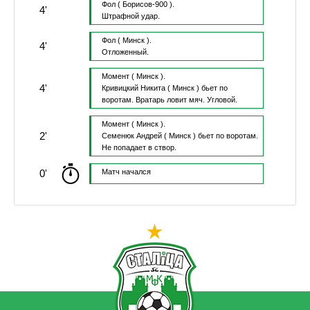
Фол
( Борисов-900 ).
4'
Штрафной удар.
Фол
( Минск ).
4'
Отложенный.
Момент
( Минск ).
4'
Кривицкий Никита
( Минск )
бьет по
воротам.
Вратарь ловит мяч.
Угловой.
Момент
( Минск ).
2'
Семенюк Андрей
( Минск )
бьет по воротам.
Не попадает в створ.
0'
Матч начался