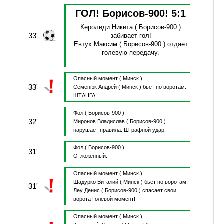
ГОЛ! Борисов-900!
5
:
1
Керолиди Никита
( Борисов-900 )
33'
забивает гол!
Евтух Максим
( Борисов-900 )
отдает
голевую передачу.
Опасный момент
( Минск ).
33'
Семенюк Андрей
( Минск )
бьет по воротам.
ШТАНГА!
Фол
( Борисов-900 ).
32'
Миронов Владислав
( Борисов-900 )
нарушает правила.
Штрафной удар.
Фол
( Борисов-900 ).
31'
Отложенный.
Опасный момент
( Минск ).
Шадурко Виталий
( Минск )
бьет по воротам.
31'
Леу Денис
( Борисов-900 )
спасает свои
ворота
Голевой момент!
Опасный момент
( Минск ).