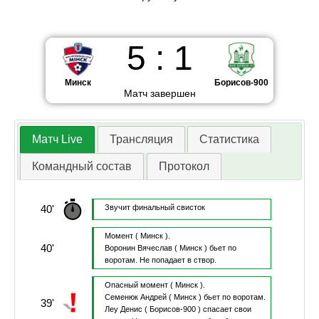
5
:
1
Минск
Борисов-900
Матч завершен
Матч Live
Трансляция
Статистика
Командный состав
Протокол
40'
Звучит финальный свисток
Момент
( Минск ).
40'
Воронин Вячеслав
( Минск )
бьет по
воротам.
Не попадает в створ.
Опасный момент
( Минск ).
Семенюк Андрей
( Минск )
бьет по воротам.
39'
Леу Денис
( Борисов-900 )
спасает свои