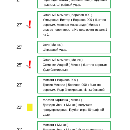
правила.
Штрафной удар.
Опасный момент
( Борисов-900 ).
Умпирович Виктор
( Борисов-900 )
бьет по
27'
воротам.
Антонов Александр
( Минск )
спасает свои ворота
Не реализует выход 1
на 1.
Фол
( Минск ).
25'
Штрафной удар.
Опасный момент
( Минск ).
25'
Семенюк Андрей
( Минск )
бьет по воротам.
Удар блокирован.
Момент
( Борисов-900 ).
23'
Трякин Михаил
( Борисов-900 )
бьет по
воротам.
Удар блокирован.
Из-за боковой.
Желтая карточка
( Минск ).
Дроздов Иван
( Минск )
получает
22'
предупреждение.
Грубая игра.
Штрафной
удар.
Момент
( Минск ).
21'
Дроздов Иван
( Минск )
бьет по воротам.