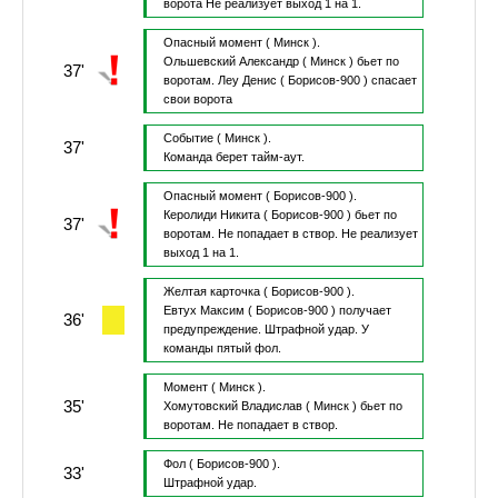
ворота
Не реализует выход 1 на 1.
Опасный момент
( Минск ).
Ольшевский Александр
( Минск )
бьет по
37'
воротам.
Леу Денис
( Борисов-900 )
спасает
свои ворота
Событие
( Минск ).
37'
Команда берет тайм-аут.
Опасный момент
( Борисов-900 ).
Керолиди Никита
( Борисов-900 )
бьет по
37'
воротам.
Не попадает в створ.
Не реализует
выход 1 на 1.
Желтая карточка
( Борисов-900 ).
Евтух Максим
( Борисов-900 )
получает
36'
предупреждение.
Штрафной удар.
У
команды пятый фол.
Момент
( Минск ).
35'
Хомутовский Владислав
( Минск )
бьет по
воротам.
Не попадает в створ.
Фол
( Борисов-900 ).
33'
Штрафной удар.