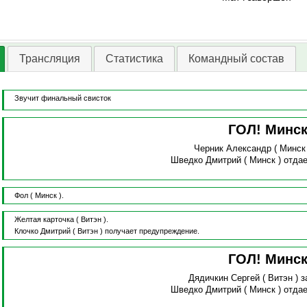
Трансляция
Статистика
Командный состав
Звучит финальный свисток
ГОЛ! Минс
Черник Александр
( Минск
Шведко Дмитрий
( Минск )
отдае
Фол
( Минск ).
Желтая карточка
( Витэн ).
Клочко Дмитрий
( Витэн )
получает предупреждение.
ГОЛ! Минс
Дядичкин Сергей
( Витэн )
з
Шведко Дмитрий
( Минск )
отдае