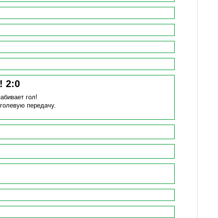
н!
2
:
0
забивает гол!
 голевую передачу.