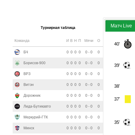
Матч Live
Турнирная таблица
Команда
И
В
Н
П
Мячи
О
40'
БЧ
0
0
0
0
0 - 0
0
Борисов-900
0
0
0
0
0 - 0
0
39'
ВРЗ
0
0
0
0
0 - 0
0
Витэн
0
0
0
0
0 - 0
0
38'
Дорожник
0
0
0
0
0 - 0
0
37'
Лида-Бутикавто
0
0
0
0
0 - 0
0
Меркурий-ГТК
0
0
0
0
0 - 0
0
35'
Минск
0
0
0
0
0 - 0
0