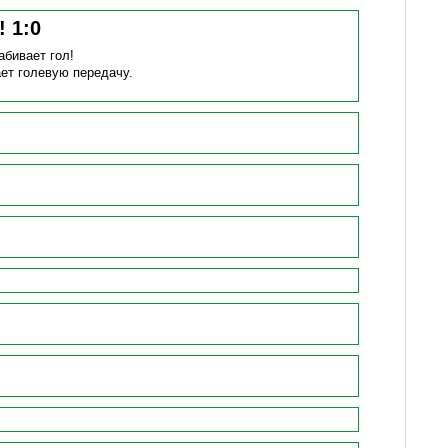
н!
1
:
0
абивает гол!
ет голевую передачу.