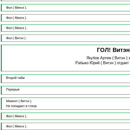
Фол
( Минск ).
Фол
( Минск ).
Фол
( Минск ).
Фол
( Витэн ).
ГОЛ! Витэ
Якубов Артем
( Витэн )
Рабыко Юрий
( Витэн )
отдает
Второй тайм
Перерыв
Момент
( Витэн ).
Не попадает в створ.
Фол
( Минск ).
Фол
( Минск ).