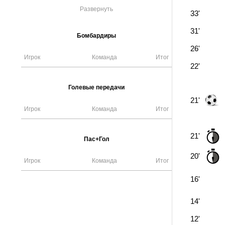
Развернуть
33'
31'
Бомбардиры
26'
Игрок
Команда
Итог
22'
Голевые передачи
21'
Игрок
Команда
Итог
21'
Пас+Гол
20'
Игрок
Команда
Итог
16'
14'
12'