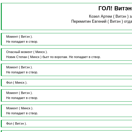
ГОЛ! Витэ
Козел Артем
( Витэн )
з
Перемитин Евгений
( Витэн )
отда
Момент
( Витэн ).
Не попадает в створ.
Опасный момент
( Минск ).
Новик Степан
( Минск )
бьет по воротам.
Не попадает в створ.
Момент
( Витэн ).
Не попадает в створ.
Фол
( Минск ).
Момент
( Витэн ).
Не попадает в створ.
Момент
( Минск ).
Не попадает в створ.
Фол
( Витэн ).