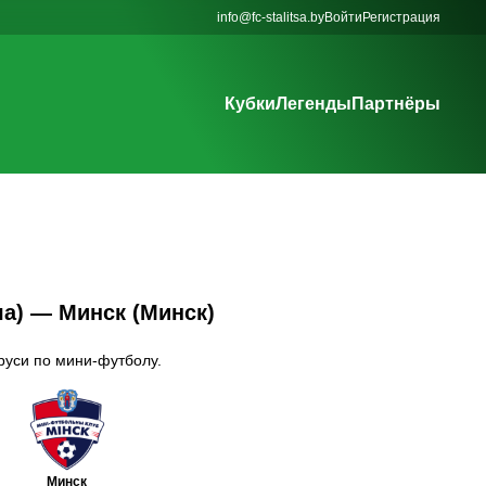
info@fc-stalitsa.by
Войти
Регистрация
Кубки
Легенды
Партнёры
ша) — Минск (Минск)
аруси по мини-футболу.
Минск