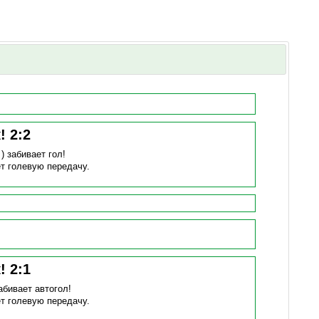
к!
2
:
2
 )
забивает гол!
т голевую передачу.
к!
2
:
1
абивает автогол!
т голевую передачу.