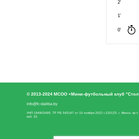
2'
1'
0'
© 2013-2024 МСОО «Мини-футбольный клуб “Стол
info@fc-stalitsa.by
УНП 194903495. ТР РБ 545167 от 10 ноября 2022 г.220125, г. Минск, пр-т
каб. 32.