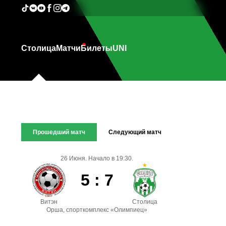
Столица
Матчи
Билеты
UNI
Прошедший матч
Следующий матч
26 Июня. Начало в 19:30.
5 : 7
Витэн
Столица
Орша, спорткомплекс «Олимпиец»