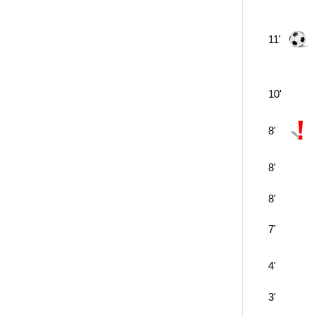
11'
10'
8'
8'
8'
7'
4'
3'