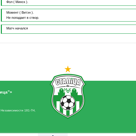
Фол
( Минск ).
Момент
( Витэн ).
Не попадает в створ.
Матч начался
ица”»
. Независимости 181-7Н,