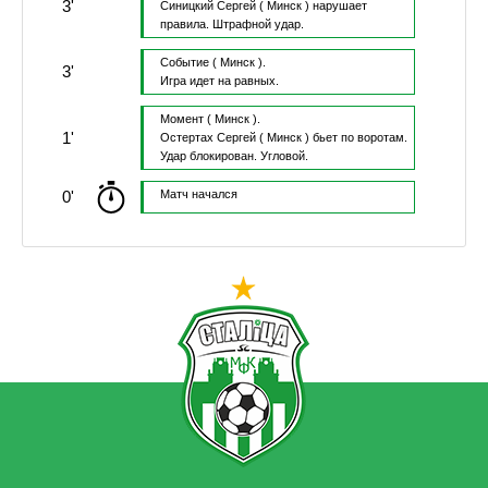
3'
Синицкий Сергей
( Минск )
нарушает
правила.
Штрафной удар.
Событие
( Минск ).
3'
Игра идет на равных.
Момент
( Минск ).
1'
Остертах Сергей
( Минск )
бьет по воротам.
Удар блокирован.
Угловой.
0'
Матч начался