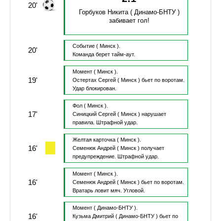
20'
Горбуков Никита
( Динамо-БНТУ )
забивает гол!
Событие
( Минск ).
20'
Команда берет тайм-аут.
Момент
( Минск ).
19'
Остертах Сергей
( Минск )
бьет по воротам.
Удар блокирован.
Фол
( Минск ).
17'
Синицкий Сергей
( Минск )
нарушает
правила.
Штрафной удар.
Желтая карточка
( Минск ).
16'
Семенюк Андрей
( Минск )
получает
предупреждение.
Штрафной удар.
Момент
( Минск ).
16'
Семенюк Андрей
( Минск )
бьет по воротам.
Вратарь ловит мяч.
Угловой.
Момент
( Динамо-БНТУ ).
16'
Кузьма Дмитрий
( Динамо-БНТУ )
бьет по