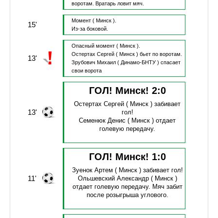
воротам.
Вратарь ловит мяч.
Момент
( Минск ).
15'
Из-за боковой.
Опасный момент
( Минск ).
Остертах Сергей
( Минск )
бьет по воротам.
13'
Зрубович Михаил
( Динамо-БНТУ )
спасает
свои ворота
ГОЛ! Минск!
2
:
0
Остертах Сергей
( Минск )
забивает
13'
гол!
Семенюк Денис
( Минск )
отдает
голевую передачу.
ГОЛ! Минск!
1
:
0
Зуенок Артем
( Минск )
забивает гол!
11'
Ольшевский Александр
( Минск )
отдает голевую передачу.
Мяч забит
после розыгрыша углового.