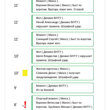
Момент
( Минск ).
11'
Воронин Вячеслав
( Минск )
бьет по
воротам.
Вратарь ловит мяч.
Угловой.
Фол
( Динамо-БНТУ ).
11'
Нехай Александр
( Динамо-БНТУ )
нарушает правила.
Штрафной удар.
Момент
( Минск ).
11'
Синицкий Сергей
( Минск )
бьет по воротам.
Вратарь ловит мяч.
Фол
( Динамо-БНТУ ).
10'
Шило Владислав
( Динамо-БНТУ )
нарушает
правила.
Штрафной удар.
Желтая карточка
( Минск ).
10'
Семенюк Денис
( Минск )
получает
предупреждение.
Штрафной удар.
Момент
( Динамо-БНТУ ).
9'
Из-за боковой.
Опасный момент
( Минск ).
Воронин Вячеслав
( Минск )
бьет по
8'
воротам.
Зрубович Михаил
( Динамо-БНТУ )