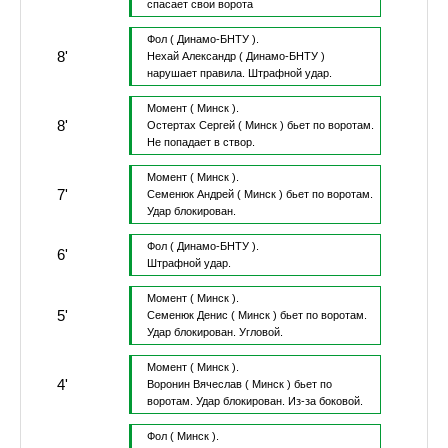
спасает свои ворота
Фол
( Динамо-БНТУ ).
8'
Нехай Александр
( Динамо-БНТУ )
нарушает правила.
Штрафной удар.
Момент
( Минск ).
8'
Остертах Сергей
( Минск )
бьет по воротам.
Не попадает в створ.
Момент
( Минск ).
7'
Семенюк Андрей
( Минск )
бьет по воротам.
Удар блокирован.
Фол
( Динамо-БНТУ ).
6'
Штрафной удар.
Момент
( Минск ).
5'
Семенюк Денис
( Минск )
бьет по воротам.
Удар блокирован.
Угловой.
Момент
( Минск ).
4'
Воронин Вячеслав
( Минск )
бьет по
воротам.
Удар блокирован.
Из-за боковой.
Фол
( Минск ).