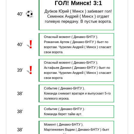
ГОЛ! Минск!
3
:
1
Дубков Юрий
( Минск )
забивает гол!
40'
Семенюк Андрей
( Минск )
отдает
голевую передачу.
В пустые ворота.
Опасный момент
( Динамо-БНТУ ).
Романчик Артем
( Динамо-БНТУ )
бьет по
40'
воротам.
Чурилин Андрей
( Минск )
спасает
свои ворота
Опасный момент
( Динамо-БНТУ ).
Астафьев Даниил
( Динамо-БНТУ )
бьет по
39'
воротам.
Чурилин Андрей
( Минск )
спасает
свои ворота
Событие
( Динамо-БНТУ ).
38'
Команда снимает вратаря и выпускает 5-го
полевого игрока.
Событие
( Динамо-БНТУ ).
38'
Команда берет тайм-аут.
Момент
( Динамо-БНТУ ).
38'
Мартинкевич Вадим
( Динамо-БНТУ )
бьет