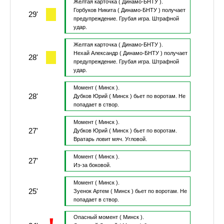
Желтая карточка
( Динамо-БНТУ ).
Горбуков Никита
( Динамо-БНТУ )
получает
29'
предупреждение.
Грубая игра.
Штрафной
удар.
Желтая карточка
( Динамо-БНТУ ).
Нехай Александр
( Динамо-БНТУ )
получает
28'
предупреждение.
Грубая игра.
Штрафной
удар.
Момент
( Минск ).
28'
Дубков Юрий
( Минск )
бьет по воротам.
Не
попадает в створ.
Момент
( Минск ).
27'
Дубков Юрий
( Минск )
бьет по воротам.
Вратарь ловит мяч.
Угловой.
Момент
( Минск ).
27'
Из-за боковой.
Момент
( Минск ).
25'
Зуенок Артем
( Минск )
бьет по воротам.
Не
попадает в створ.
Опасный момент
( Минск ).