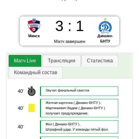
3
:
1
Минск
Динамо-
Матч завершен
БНТУ
Матч Live
Трансляция
Статистика
Командный состав
40'
Звучит финальный свисток
Желтая карточка
( Динамо-БНТУ ).
40'
Мартинкевич Вадим
( Динамо-БНТУ )
получает предупреждение.
Фол
( Динамо-БНТУ ).
40'
Штрафной удар.
У команды пятый фол.