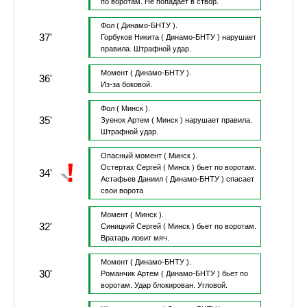
по воротам.
Не попадает в створ.
Фол
( Динамо-БНТУ ).
37'
Горбуков Никита
( Динамо-БНТУ )
нарушает
правила.
Штрафной удар.
Момент
( Динамо-БНТУ ).
36'
Из-за боковой.
Фол
( Минск ).
35'
Зуенок Артем
( Минск )
нарушает правила.
Штрафной удар.
Опасный момент
( Минск ).
Остертах Сергей
( Минск )
бьет по воротам.
34'
Астафьев Даниил
( Динамо-БНТУ )
спасает
свои ворота
Момент
( Минск ).
32'
Синицкий Сергей
( Минск )
бьет по воротам.
Вратарь ловит мяч.
Момент
( Динамо-БНТУ ).
30'
Романчик Артем
( Динамо-БНТУ )
бьет по
воротам.
Удар блокирован.
Угловой.