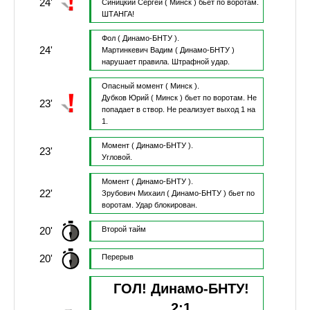
24'
Синицкий Сергей
( Минск )
бьет по воротам.
ШТАНГА!
Фол
( Динамо-БНТУ ).
24'
Мартинкевич Вадим
( Динамо-БНТУ )
нарушает правила.
Штрафной удар.
Опасный момент
( Минск ).
Дубков Юрий
( Минск )
бьет по воротам.
Не
23'
попадает в створ.
Не реализует выход 1 на
1.
Момент
( Динамо-БНТУ ).
23'
Угловой.
Момент
( Динамо-БНТУ ).
22'
Зрубович Михаил
( Динамо-БНТУ )
бьет по
воротам.
Удар блокирован.
20'
Второй тайм
20'
Перерыв
ГОЛ! Динамо-БНТУ!
2
:
1