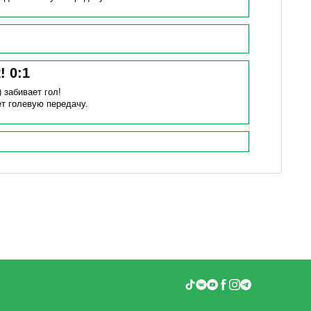
к!
0
:
1
)
забивает гол!
т голевую передачу.