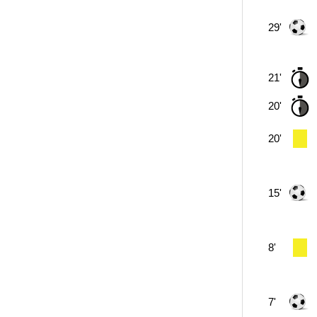
29'
21'
20'
20'
15'
8'
7'