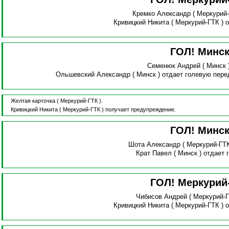
Кремко Александр
( Меркурий
Кривицкий Никита
( Меркурий-ГТК )
о
ГОЛ! Минс
Семенюк Андрей
( Минск 
Ольшевский Александр
( Минск )
отдает голевую пере
Желтая карточка
( Меркурий-ГТК ).
Кривицкий Никита
( Меркурий-ГТК )
получает предупреждение.
ГОЛ! Минс
Шота Александр
( Меркурий-ГТ
Крат Павел
( Минск )
отдает 
ГОЛ! Меркурий
Чибисов Андрей
( Меркурий-
Кривицкий Никита
( Меркурий-ГТК )
о