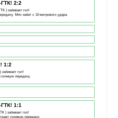
-ГТК!
2
:
2
ГТК )
забивает гол!
передачу.
Мяч забит с 10-метрового удара.
к!
1
:
2
 )
забивает гол!
 голевую передачу.
-ГТК!
1
:
1
ГТК )
забивает гол!
тдает голевую передачу.