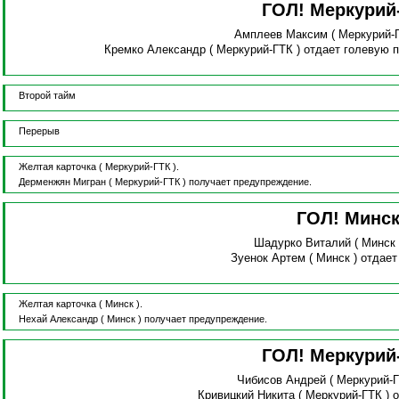
ГОЛ! Меркурий
Амплеев Максим
( Меркурий-
Кремко Александр
( Меркурий-ГТК )
отдает голевую 
Второй тайм
Перерыв
Желтая карточка
( Меркурий-ГТК ).
Дерменжян Мигран
( Меркурий-ГТК )
получает предупреждение.
ГОЛ! Минс
Шадурко Виталий
( Минск
Зуенок Артем
( Минск )
отдает
Желтая карточка
( Минск ).
Нехай Александр
( Минск )
получает предупреждение.
ГОЛ! Меркурий
Чибисов Андрей
( Меркурий-
Кривицкий Никита
( Меркурий-ГТК )
о