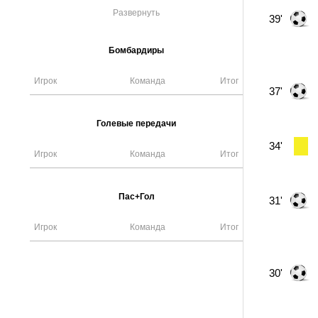
Развернуть
39'
Бомбардиры
Игрок
Команда
Итог
37'
Голевые передачи
34'
Игрок
Команда
Итог
Пас+Гол
31'
Игрок
Команда
Итог
30'