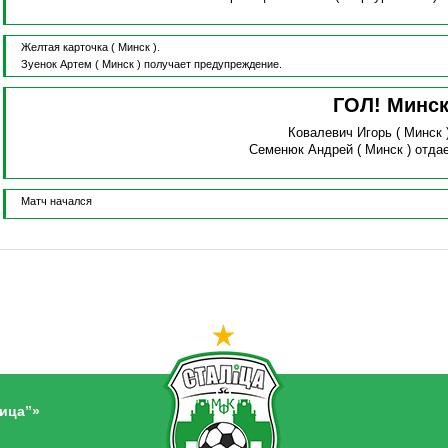
Желтая карточка
( Минск ).
Зуенок Артем
( Минск )
получает предупреждение.
ГОЛ! Минс
Ковалевич Игорь
( Минск 
Семенюк Андрей
( Минск )
отдае
Матч начался
ица”»