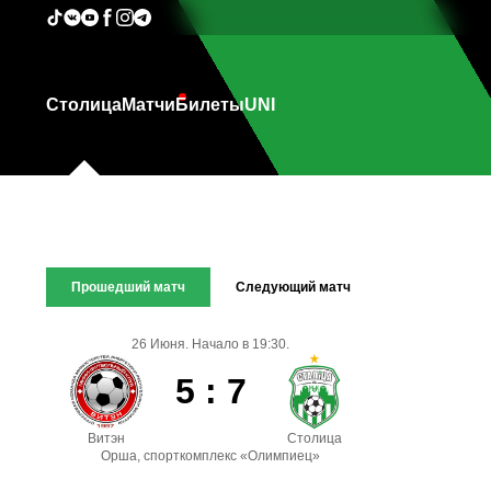
Столица
Матчи
Билеты
UNI
Прошедший матч
Следующий матч
26 Июня. Начало в 19:30.
5 : 7
Витэн
Столица
Орша, спорткомплекс «Олимпиец»