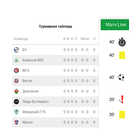
Матч Live
Турнирная таблица
Команда
И
В
Н
П
Мячи
О
40'
БЧ
0
0
0
0
0 - 0
0
40'
Борисов-900
0
0
0
0
0 - 0
0
ВРЗ
0
0
0
0
0 - 0
0
40'
Витэн
0
0
0
0
0 - 0
0
Дорожник
0
0
0
0
0 - 0
0
39'
Лида-Бутикавто
0
0
0
0
0 - 0
0
Меркурий-ГТК
0
0
0
0
0 - 0
0
39'
Минск
0
0
0
0
0 - 0
0