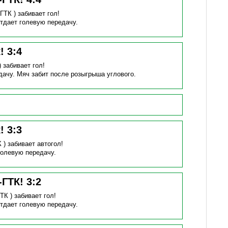
-ГТК )
забивает гол!
тдает голевую передачу.
к!
3
:
4
)
забивает гол!
дачу.
Мяч забит после розыгрыша углового.
к!
3
:
3
К )
забивает автогол!
голевую передачу.
-ГТК!
3
:
2
ГТК )
забивает гол!
тдает голевую передачу.