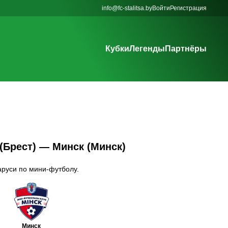
info@fc-stalitsa.by
Войти
Регистрация
Кубки
Легенды
Партнёры
 (Брест) — Минск (Минск)
аруси по мини-футболу.
Минск