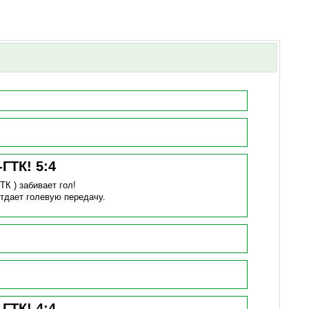
-ГТК!
5
:
4
ГТК )
забивает гол!
тдает голевую передачу.
-ГТК!
4
:
4