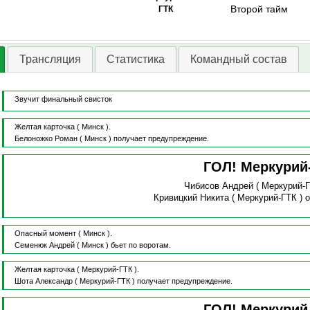
Второй тайм
ГТК
Трансляция
Статистика
Командный состав
Звучит финальный свисток
Желтая карточка
( Минск ).
Белоножко Роман
( Минск )
получает предупреждение.
ГОЛ! Меркурий
Чибисов Андрей
( Меркурий-
Кривицкий Никита
( Меркурий-ГТК )
о
Опасный момент
( Минск ).
Семенюк Андрей
( Минск )
бьет по воротам.
Желтая карточка
( Меркурий-ГТК ).
Шота Александр
( Меркурий-ГТК )
получает предупреждение.
ГОЛ! Меркурий