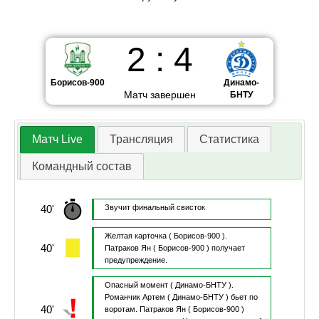
2
:
4
Борисов-900
Динамо-
Матч завершен
БНТУ
Матч Live
Трансляция
Статистика
Командный состав
40'
Звучит финальный свисток
Желтая карточка
( Борисов-900 ).
40'
Патраков Ян
( Борисов-900 )
получает
предупреждение.
Опасный момент
( Динамо-БНТУ ).
Романчик Артем
( Динамо-БНТУ )
бьет по
40'
воротам.
Патраков Ян
( Борисов-900 )