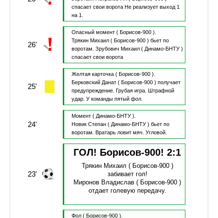
спасает свои ворота
Не реализует выход 1
на 1.
Опасный момент
( Борисов-900 ).
Трякин Михаил
( Борисов-900 )
бьет по
26'
воротам.
Зрубович Михаил
( Динамо-БНТУ )
спасает свои ворота
Желтая карточка
( Борисов-900 ).
Берковский Данат
( Борисов-900 )
получает
25'
предупреждение.
Грубая игра.
Штрафной
удар.
У команды пятый фол.
Момент
( Динамо-БНТУ ).
24'
Новик Степан
( Динамо-БНТУ )
бьет по
воротам.
Вратарь ловит мяч.
Угловой.
ГОЛ! Борисов-900!
2
:
1
Трякин Михаил
( Борисов-900 )
23'
забивает гол!
Миронов Владислав
( Борисов-900 )
отдает голевую передачу.
Фол
( Борисов-900 ).