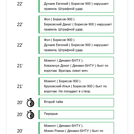
22'
Дунаев Евгений
( Борисов-900 )
нарушает
правила.
Штрафной удар.
Фол
( Борисов-900 ).
22'
Берковский Данат
( Борисов-900 )
нарушает
правила.
Штрафной удар.
Фол
( Борисов-900 ).
22'
Дунаев Евгений
( Борисов-900 )
нарушает
правила.
Штрафной удар.
Момент
( Динамо-БНТУ ).
21'
Ковальчук Донат
( Динамо-БНТУ )
бьет по
воротам.
Вратарь ловит мяч.
Момент
( Борисов-900 ).
21'
Круковский Илья
( Борисов-900 )
бьет по
воротам.
Не попадает в створ.
20'
Второй тайм
20'
Перерыв
Момент
( Динамо-БНТУ ).
20'
Мокин Роман
( Динамо-БНТУ )
бьет по