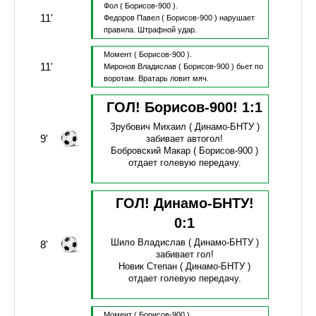
Фол
( Борисов-900 ).
11'
Федоров Павел
( Борисов-900 )
нарушает
правила.
Штрафной удар.
Момент
( Борисов-900 ).
11'
Миронов Владислав
( Борисов-900 )
бьет по
воротам.
Вратарь ловит мяч.
ГОЛ! Борисов-900!
1
:
1
Зрубович Михаил
( Динамо-БНТУ )
9'
забивает автогол!
Бобровский Макар
( Борисов-900 )
отдает голевую передачу.
ГОЛ! Динамо-БНТУ!
0
:
1
Шило Владислав
( Динамо-БНТУ )
8'
забивает гол!
Новик Степан
( Динамо-БНТУ )
отдает голевую передачу.
Момент
( Борисов-900 ).