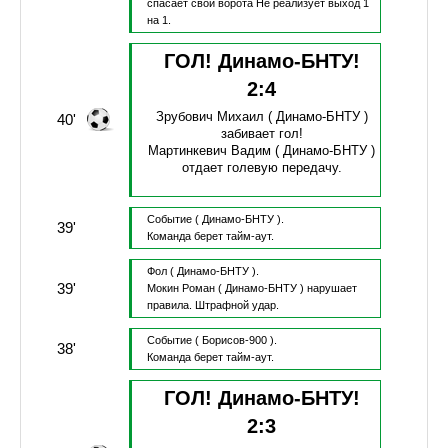
спасает свои ворота
Не реализует выход 1
на 1.
ГОЛ! Динамо-БНТУ!
2
:
4
Зрубович Михаил
( Динамо-БНТУ )
40'
забивает гол!
Мартинкевич Вадим
( Динамо-БНТУ )
отдает голевую передачу.
Событие
( Динамо-БНТУ ).
39'
Команда берет тайм-аут.
Фол
( Динамо-БНТУ ).
39'
Мокин Роман
( Динамо-БНТУ )
нарушает
правила.
Штрафной удар.
Событие
( Борисов-900 ).
38'
Команда берет тайм-аут.
ГОЛ! Динамо-БНТУ!
2
:
3