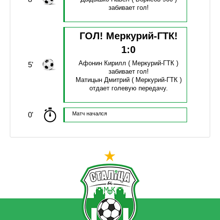
забивает гол!
ГОЛ! Меркурий-ГТК!
1
:
0
Афонин Кирилл
( Меркурий-ГТК )
5'
забивает гол!
Матицын Дмитрий
( Меркурий-ГТК )
отдает голевую передачу.
0'
Матч начался