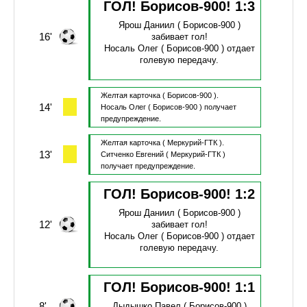
ГОЛ! Борисов-900!
1
:
3
Ярош Даниил
( Борисов-900 )
16'
забивает гол!
Носаль Олег
( Борисов-900 )
отдает
голевую передачу.
Желтая карточка
( Борисов-900 ).
14'
Носаль Олег
( Борисов-900 )
получает
предупреждение.
Желтая карточка
( Меркурий-ГТК ).
13'
Ситченко Евгений
( Меркурий-ГТК )
получает предупреждение.
ГОЛ! Борисов-900!
1
:
2
Ярош Даниил
( Борисов-900 )
12'
забивает гол!
Носаль Олег
( Борисов-900 )
отдает
голевую передачу.
ГОЛ! Борисов-900!
1
:
1
8'
Дыдышко Павел
( Борисов-900 )