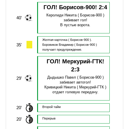
ГОЛ! Борисов-900!
2
:
4
Керолиди Никита
( Борисов-900 )
40'
забивает гол!
В пустые ворота.
Желтая карточка
( Борисов-900 ).
35'
Боровиков Владимир
( Борисов-900 )
получает предупреждение.
ГОЛ! Меркурий-ГТК!
2
:
3
Дыдышко Павел
( Борисов-900 )
29'
забивает автогол!
Кривицкий Никита
( Меркурий-ГТК )
отдает голевую передачу.
20'
Второй тайм
20'
Перерыв