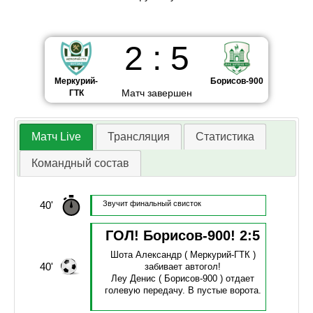
2
:
5
Меркурий-
Борисов-900
Матч завершен
ГТК
Матч Live
Трансляция
Статистика
Командный состав
40'
Звучит финальный свисток
ГОЛ! Борисов-900!
2
:
5
Шота Александр
( Меркурий-ГТК )
40'
забивает автогол!
Леу Денис
( Борисов-900 )
отдает
голевую передачу.
В пустые ворота.