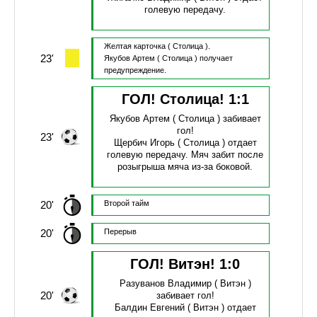
голевую передачу.
Желтая карточка
( Столица ).
23'
Якубов Артем
( Столица )
получает
предупреждение.
ГОЛ! Столица!
1
:
1
Якубов Артем
( Столица )
забивает
гол!
23'
Щербич Игорь
( Столица )
отдает
голевую передачу.
Мяч забит после
розыгрыша мяча из-за боковой.
20'
Второй тайм
20'
Перерыв
ГОЛ! Витэн!
1
:
0
Разуванов Владимир
( Витэн )
20'
забивает гол!
Балдин Евгений
( Витэн )
отдает