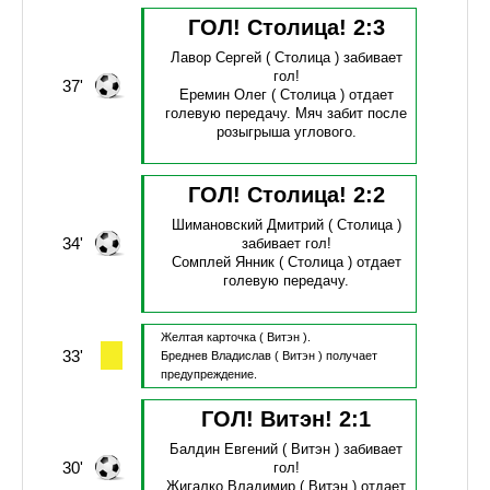
ГОЛ! Столица!
2
:
3
Лавор Сергей
( Столица )
забивает
гол!
37'
Еремин Олег
( Столица )
отдает
голевую передачу.
Мяч забит после
розыгрыша углового.
ГОЛ! Столица!
2
:
2
Шимановский Дмитрий
( Столица )
34'
забивает гол!
Сомплей Янник
( Столица )
отдает
голевую передачу.
Желтая карточка
( Витэн ).
33'
Бреднев Владислав
( Витэн )
получает
предупреждение.
ГОЛ! Витэн!
2
:
1
Балдин Евгений
( Витэн )
забивает
30'
гол!
Жигалко Владимир
( Витэн )
отдает