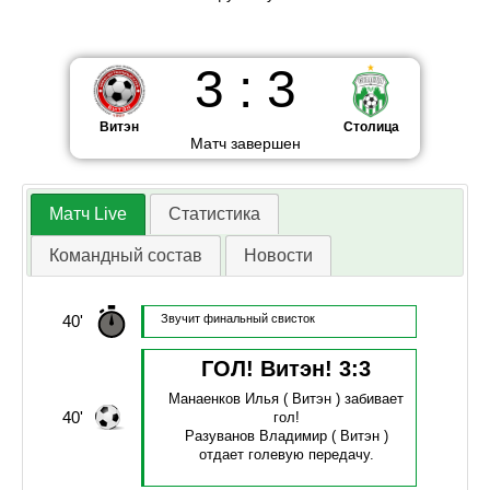
3
:
3
Витэн
Столица
Матч завершен
Матч Live
Статистика
Командный состав
Новости
40'
Звучит финальный свисток
ГОЛ! Витэн!
3
:
3
Манаенков Илья
( Витэн )
забивает
40'
гол!
Разуванов Владимир
( Витэн )
отдает голевую передачу.