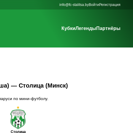
info@fc-stalitsa.by
Войти
Регистрация
Кубки
Легенды
Партнёры
ша) — Столица (Минск)
ларуси по мини-футболу.
Столица