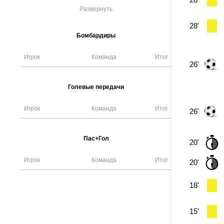
Развернуть
28'
Бомбардиры
Игрок
Команда
Итог
26'
Голевые передачи
Игрок
Команда
Итог
26'
Пас+Гол
20'
Игрок
Команда
Итог
20'
18'
15'