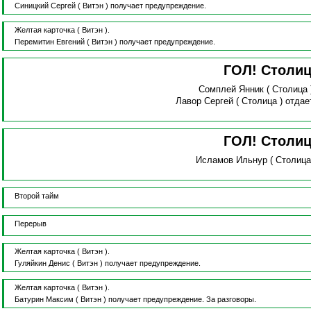
Синицкий Сергей
( Витэн )
получает предупреждение.
Желтая карточка
( Витэн ).
Перемитин Евгений
( Витэн )
получает предупреждение.
ГОЛ! Столи
Сомплей Янник
( Столица
Лавор Сергей
( Столица )
отдае
ГОЛ! Столи
Исламов Ильнур
( Столица
Второй тайм
Перерыв
Желтая карточка
( Витэн ).
Гуляйкин Денис
( Витэн )
получает предупреждение.
Желтая карточка
( Витэн ).
Батурин Максим
( Витэн )
получает предупреждение.
За разговоры.