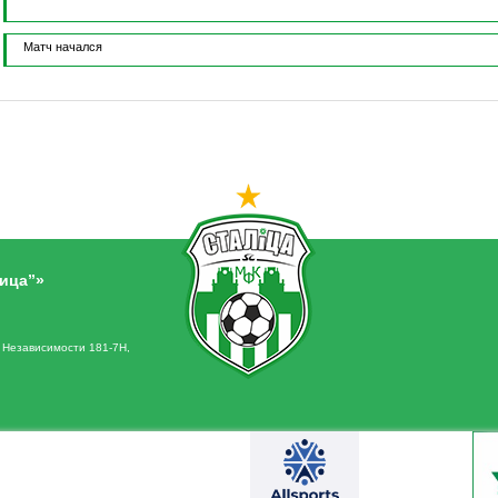
Матч начался
ица”»
. Независимости 181-7Н,