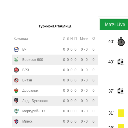
Матч Live
Турнирная таблица
Команда
И
В
Н
П
Мячи
О
40'
БЧ
0
0
0
0
0 - 0
0
Борисов-900
0
0
0
0
0 - 0
0
40'
ВРЗ
0
0
0
0
0 - 0
0
Витэн
0
0
0
0
0 - 0
0
Дорожник
0
0
0
0
0 - 0
0
37'
Лида-Бутикавто
0
0
0
0
0 - 0
0
Меркурий-ГТК
0
0
0
0
0 - 0
0
31'
Минск
0
0
0
0
0 - 0
0
28'