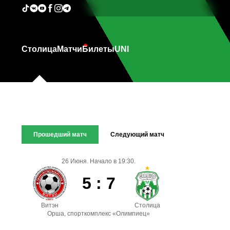
Столица
Матчи
Билеты
UNI
Прошедший матч
Следующий матч
26 Июня. Начало в 19:30.
5 : 7
Витэн
Столица
Орша, спорткомплекс «Олимпиец»