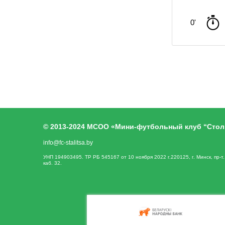
0'
© 2013-2024 МСОО «Мини-футбольный клуб “Стол
info@fc-stalitsa.by
УНП 194903495. ТР РБ 545167 от 10 ноября 2022 г.220125, г. Минск, пр-т
каб. 32.