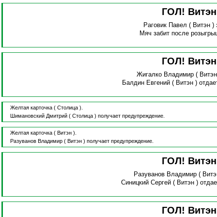
ГОЛ! Витэ
Раговик Павел
( Витэн )
Мяч забит после розыгры
ГОЛ! Витэ
Жигалко Владимир
( Витэн
Балдин Евгений
( Витэн )
отдае
Желтая карточка
( Столица ).
Шимановский Дмитрий
( Столица )
получает предупреждение.
Желтая карточка
( Витэн ).
Разуванов Владимир
( Витэн )
получает предупреждение.
ГОЛ! Витэ
Разуванов Владимир
( Витэ
Синицкий Сергей
( Витэн )
отдае
ГОЛ! Витэ