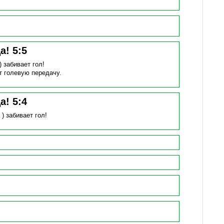
ца!
5
:
5
 )
забивает гол!
т голевую передачу.
ца!
5
:
4
 )
забивает гол!