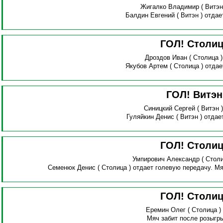
Жигалко Владимир
( Витэн
Балдин Евгений
( Витэн )
отдае
ГОЛ! Столи
Дроздов Иван
( Столица 
Якубов Артем
( Столица )
отдае
ГОЛ! Витэ
Синицкий Сергей
( Витэн 
Гуляйкин Денис
( Витэн )
отдае
ГОЛ! Столи
Умпирович Александр
( Стол
Семенюк Денис
( Столица )
отдает голевую передачу.
Мя
ГОЛ! Столи
Еремин Олег
( Столица 
Мяч забит после розыгр