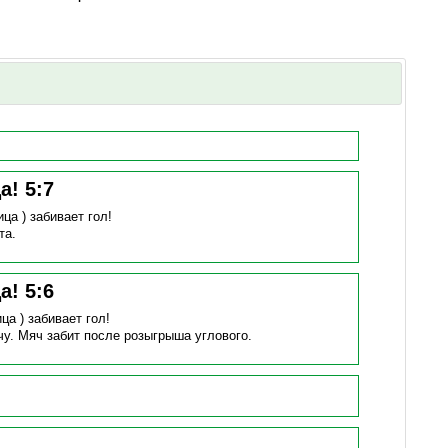
ца!
5
:
7
ица )
забивает гол!
та.
ца!
5
:
6
ица )
забивает гол!
чу.
Мяч забит после розыгрыша углового.