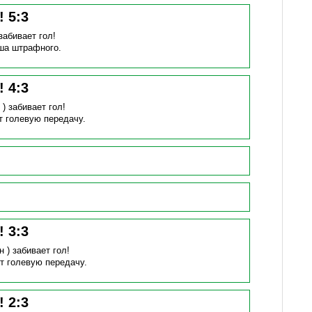
н!
5
:
3
забивает гол!
ша штрафного.
н!
4
:
3
 )
забивает гол!
т голевую передачу.
н!
3
:
3
н )
забивает гол!
т голевую передачу.
н!
2
:
3