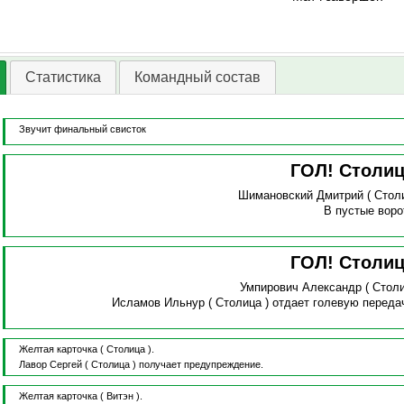
Статистика
Командный состав
Звучит финальный свисток
ГОЛ! Столи
Шимановский Дмитрий
( Стол
В пустые воро
ГОЛ! Столи
Умпирович Александр
( Стол
Исламов Ильнур
( Столица )
отдает голевую переда
Желтая карточка
( Столица ).
Лавор Сергей
( Столица )
получает предупреждение.
Желтая карточка
( Витэн ).