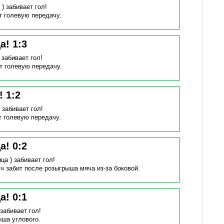
 )
забивает гол!
т голевую передачу.
ца!
1
:
3
)
забивает гол!
т голевую передачу.
н!
1
:
2
)
забивает гол!
т голевую передачу.
ца!
0
:
2
ица )
забивает гол!
ч забит после розыгрыша мяча из-за боковой.
ца!
0
:
1
)
забивает гол!
ыша углового.