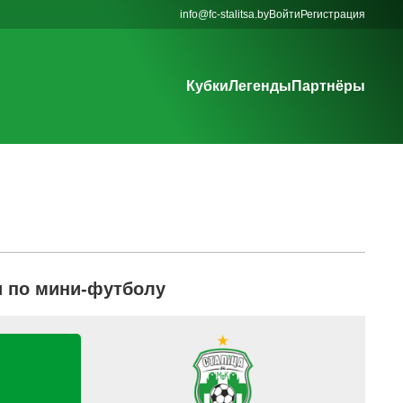
info@fc-stalitsa.by
Войти
Регистрация
Кубки
Легенды
Партнёры
и по мини-футболу