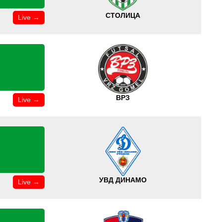
СТОЛИЦА
Live →
ВРЗ
Live →
УВД ДИНАМО
Live →