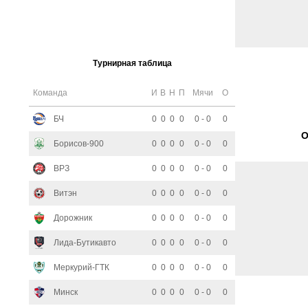
Турнирная таблица
Команда
И
В
Н
П
Мячи
О
БЧ
0
0
0
0
0 - 0
0
О
Борисов-900
0
0
0
0
0 - 0
0
ВРЗ
0
0
0
0
0 - 0
0
Витэн
0
0
0
0
0 - 0
0
Дорожник
0
0
0
0
0 - 0
0
Лида-Бутикавто
0
0
0
0
0 - 0
0
Меркурий-ГТК
0
0
0
0
0 - 0
0
Минск
0
0
0
0
0 - 0
0