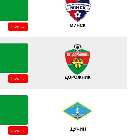
МИНСК
Live →
ДОРОЖНИК
Live →
ЩУЧИН
Live →