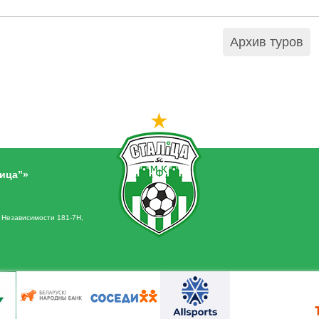
Архив туров
ица”»
. Независимости 181-7Н,