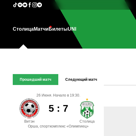
Столица
Матчи
Билеты
UNI
Прошедший матч
Следующий матч
26 Июня. Начало в 19:30.
5 : 7
Витэн
Столица
Орша, спорткомплекс «Олимпиец»