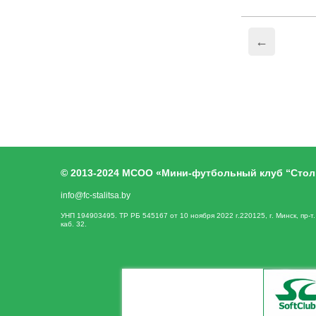
←
© 2013-2024 МСОО «Мини-футбольный клуб “Стол
info@fc-stalitsa.by
УНП 194903495. ТР РБ 545167 от 10 ноября 2022 г.220125, г. Минск, пр-т
каб. 32.