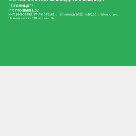
“Столица”»
info@fc-stalitsa.by
УНП 194903495. ТР РБ 545167 от 10 ноября 2022 г.220125, г. Минск, пр-т.
Независимости 181-7Н, каб. 32.