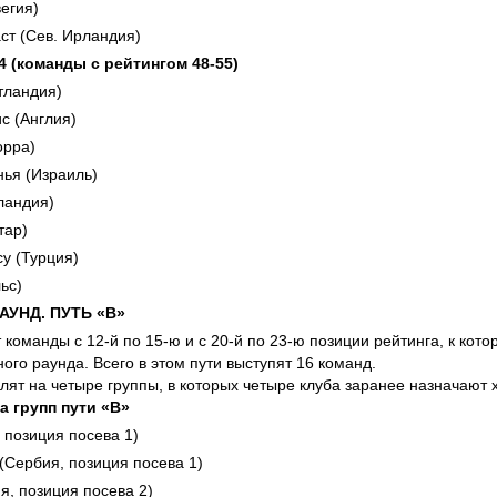
егия)
ст (Сев. Ирландия)
 4 (команды с рейтингом 48-55)
тландия)
с (Англия)
орра)
ья (Израиль)
ландия)
тар)
у (Турция)
ьс)
УНД. ПУТЬ «B»
 команды с 12-й по 15-ю и с 20-й по 23-ю позиции рейтинга, к ко
ого раунда. Всего в этом пути выступят 16 команд.
ят на четыре группы, в которых четыре клуба заранее назначают 
а групп пути «В»
 позиция посева 1)
(Сербия, позиция посева 1)
я, позиция посева 2)