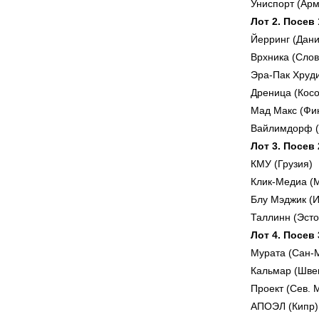
Униспорт (Арм
Лот 2. Посев
Йерринг (Дани
Врхника (Сло
Эра-Пак Хруд
Дреница (Косо
Мад Макс (Фи
Вайлимдорф (
Лот 3. Посев
КМУ (Грузия)
Клик-Медиа (
Блу Мэджик (
Таллинн (Эсто
Лот 4. Посев
Мурата (Сан-
Кальмар (Шве
Проект (Сев. 
АПОЭЛ (Кипр)