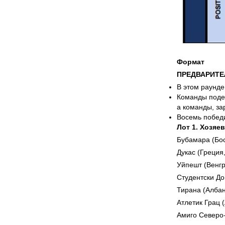
Формат
ПРЕДВАРИТЕ
В этом раунде
Команды подел
а команды, за
Восемь победи
Лот 1. Хозяе
Бубамара (Бос
Дукас (Греция
Уйпешт (Венгр
Студентски До
Тирана (Албан
Атлетик Грац 
Амиго Северо-