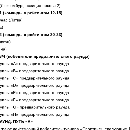
Люксембург, позиция посева 2)
 1 (команды с рейтингом 12-15)
нас (Литва)
та)
 2 (команды с рейтингом 20-23)
йджан)
ина)
 3/4 (победители предварительного раунда)
руппы «А» предварительного раунда
руппы «В» предварительного раунда
руппы «С» предварительного раунда
руппы «D» предварительного раунда
руппы «E» предварительного раунда
руппы «F» предварительного раунда
руппы «G» предварительного раунда
руппы «H» предварительного раунда
УНД. ПУТЬ «А»
ыграют действующий победитель турнира «Спортинг», следующие 11