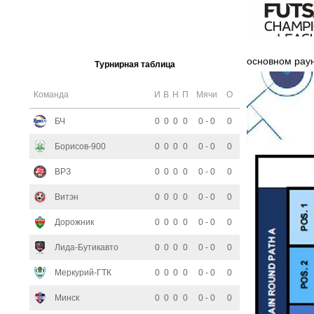
основном рау
Турнирная таблица
Команда
И
В
Н
П
Мячи
О
БЧ
0
0
0
0
0 - 0
0
Борисов-900
0
0
0
0
0 - 0
0
ВРЗ
0
0
0
0
0 - 0
0
Витэн
0
0
0
0
0 - 0
0
Дорожник
0
0
0
0
0 - 0
0
Лида-Бутикавто
0
0
0
0
0 - 0
0
Меркурий-ГТК
0
0
0
0
0 - 0
0
Минск
0
0
0
0
0 - 0
0