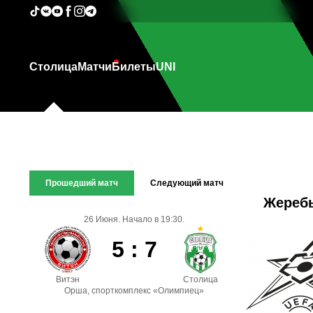
Столица
Матчи
Билеты
UNI
Прошедший матч
Следующий матч
Жеребь
26 Июня. Начало в 19:30.
5 : 7
Витэн
Столица
Орша, спорткомплекс «Олимпиец»