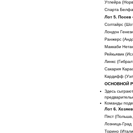
Утлейра (Норв
Спарта Белфа
Лот 5. Посев
Солтайрс (Шо
Лондон Генези
Ранжерс (Анд
Маккаби Нетан
Рейкьявик (Ис
Линкс (Гибрал
Сакария Карас
Кардифф (Уэл
ОСНОВНОЙ РА
Здесь сыграют
предварительн
Команды подел
Лот 6. Хозяев
Пяст (Польша,
Лозница-Град 
Торино (Итали