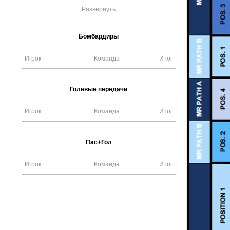
Развернуть
Бомбардиры
Игрок
Команда
Итог
Голевые передачи
Игрок
Команда
Итог
Пас+Гол
Игрок
Команда
Итог