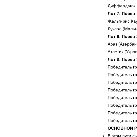
Дифферданж (
Лот 7. Посев
Жальгирис Кау
Луксол (Маль
Лот 8. Посев
Араз (Азерба
Атлетик (Укра
Лот 9. Посев
Победитель г
Победитель г
Победитель г
Победитель г
Победитель г
Победитель г
Победитель г
Победитель г
ОСНОВНОЙ РА
В этом пути с