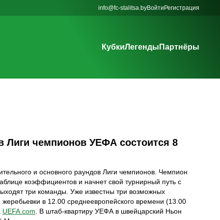
info@fc-stalitsa.by
Войти
Регистрация
Кубки
Легенды
Партнёры
в Лиги чемпионов УЕФА состоится 8
ительного и основного раундов Лиги чемпионов. Чемпион
таблице коэффициентов и начнет свой турнирный путь с
 выходят три команды. Уже известны три возможных
 жеребьевки в 12.00 среднеевропейского времени (13.00
а
UEFA.com
. В штаб-квартиру УЕФА в швейцарский Ньон