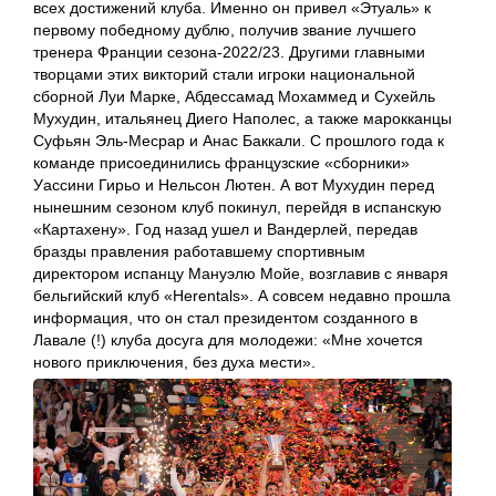
всех достижений клуба. Именно он привел «Этуаль» к
первому победному дублю, получив звание лучшего
тренера Франции сезона-2022/23. Другими главными
творцами этих викторий стали игроки национальной
сборной Луи Марке, Абдессамад Мохаммед и Сухейль
Мухудин, итальянец Диего Наполес, а также марокканцы
Суфьян Эль-Месрар и Анас Баккали. С прошлого года к
команде присоединились французские «сборники»
Уассини Гирьо и Нельсон Лютен. А вот Мухудин перед
нынешним сезоном клуб покинул, перейдя в испанскую
«Картахену». Год назад ушел и Вандерлей, передав
бразды правления работавшему спортивным
директором испанцу Мануэлю Мойе, возглавив с января
бельгийский клуб «Herentals». А совсем недавно прошла
информация, что он стал президентом созданного в
Лавале (!) клуба досуга для молодежи: «Мне хочется
нового приключения, без духа мести».