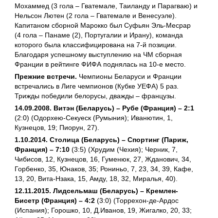
Мохаммед (3 гола – Гватемале, Таиланду и Парагваю) и
Нельсон Лютен (2 гола – Гватемале и Венесуэле).
Капитаном сборной Марокко был Суфьян Эль-Месрар
(4 гола – Панаме (2), Португалии и Ирану), команда
которого была классифицирована на 7-й позиции.
Благодаря успешному выступлению на ЧМ сборная
Франции в рейтинге ФИФА поднялась на 10-е место.
Прежние встречи.
Чемпионы Беларуси и Франции
встречались в Лиге чемпионов (Кубке УЕФА) 5 раз.
Трижды победили белорусы, дважды – французы.
14.09.2008. Витэн (Беларусь) – Рубе (Франция) – 2:1
(2:0) (Одорхею-Секуеск (Румыния); Иванютин, 1,
Кузнецов, 19; Пиорун, 27).
1.10.2014. Столица (Беларусь) – Спортинг (Париж,
Франция) – 7:10
(3:5) (Хрудим (Чехия); Черник, 7,
Чибисов, 12, Кузнецов, 16, Гуменюк, 27, Жданович, 34,
Горбенко, 35, Юнаков, 35; Рониньо, 7, 23, 34, 39, Кафе,
13, 20, Вита-Нзака, 15, Амду, 18, 32, Миралья, 40).
12.11.2015. Лидсельмаш (Беларусь) – Кремлен-
Бисетр (Франция) – 4:2
(3:0) (Торрехон-де-Ардос
(Испания); Горошко, 10, Д.Иванов, 19, Жигалко, 20, 33;