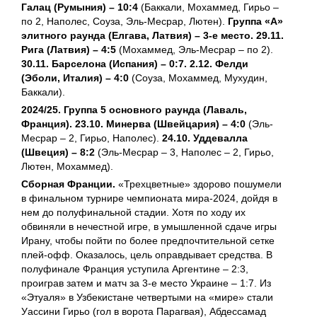
Галац (Румыния) – 10:4
(Баккали, Мохаммед, Гирьо –
по 2, Наполес, Соуза, Эль-Месрар, Лютен).
Группа «А»
элитного раунда (Елгава, Латвия) – 3-е место. 29.11.
Рига (Латвия) – 4:5
(Мохаммед, Эль-Месрар – по 2).
30.11. Барселона (Испания) – 0:7. 2.12. Фелди
(Эболи, Италия) – 4:0
(Соуза, Мохаммед, Мухудин,
Баккали).
2024/25. Группа 5 основного раунда (Лаваль,
Франция). 23.10. Минерва (Швейцария) – 4:0
(Эль-
Месрар – 2, Гирьо, Наполес).
24.10. Уддевалла
(Швеция) – 8:2
(Эль-Месрар – 3, Наполес – 2, Гирьо,
Лютен, Мохаммед).
Сборная Франции.
«Трехцветные» здорово пошумели
в финальном турнире чемпионата мира-2024, дойдя в
нем до полуфинальной стадии. Хотя по ходу их
обвиняли в нечестной игре, в умышленной сдаче игры
Ирану, чтобы пойти по более предпочтительной сетке
плей-офф. Оказалось, цель оправдывает средства. В
полуфинале Франция уступила Аргентине – 2:3,
проиграв затем и матч за 3-е место Украине – 1:7. Из
«Этуаля» в Узбекистане четвертыми на «мире» стали
Уассини Гирьо (гол в ворота Парагвая), Абдессамад