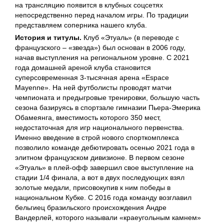
на трансляцию появится в клубных соцсетях
непосредственно перед началом игры. По традиции
представляем соперника нашего клуба.
История и титулы.
Клуб «Этуаль» (в переводе с
французского – «звезда») был основан в 2006 году,
начав выступления на региональном уровне. С 2021
года домашней ареной клуба становится
суперсовременная 3-тысячная арена «Espace
Mayenne». На ней футболисты проводят матчи
чемпионата и предыгровые тренировки, большую часть
сезона базируясь в спортзале гимназии Пьера-Эмерика
Обамеянга, вместимость которого 350 мест,
недостаточная для игр национального первенства.
Именно введение в строй нового спорткомплекса
позволило команде дебютировать осенью 2021 года в
элитном французском дивизионе. В первом сезоне
«Этуаль» в плей-офф завершил свое выступление на
стадии 1/4 финала, а вот в двух последующих взял
золотые медали, присовокупив к ним победы в
национальном Кубке. С 2016 года команду возглавил
бельгиец бразильского происхождения Андре
Вандерлей, которого называли «краеугольным камнем»