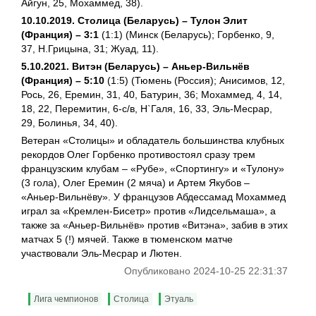
Айгун, 25, Мохаммед, 38).
10.10.2019. Столица (Беларусь) – Тулон Элит
(Франция) – 3:1
(1:1) (Минск (Беларусь); Горбенко, 9,
37, Н.Грицына, 31; Жуад, 11).
5.10.2021. Витэн (Беларусь) – Аньер-Вильнёв
(Франция) – 5:10
(1:5) (Тюмень (Россия); Анисимов, 12,
Рось, 26, Еремин, 31, 40, Батурин, 36; Мохаммед, 4, 14,
18, 22, Перемитин, 6-с/в, Н`Галя, 16, 33, Эль-Месрар,
29, Болинья, 34, 40).
Ветеран «Столицы» и обладатель большинства клубных
рекордов Олег Горбенко противостоял сразу трем
французским клубам – «Рубе», «Спортингу» и «Тулону»
(3 гола), Олег Еремин (2 мяча) и Артем Якубов –
«Аньер-Вильнёву». У французов Абдессамад Мохаммед
играл за «Кремлен-Бисетр» против «Лидсельмаша», а
также за «Аньер-Вильнёв» против «Витэна», забив в этих
матчах 5 (!) мячей. Также в тюменском матче
участвовали Эль-Месрар и Лютен.
Опубликовано 2024-10-25 22:31:37
Лига чемпионов
Столица
Этуаль