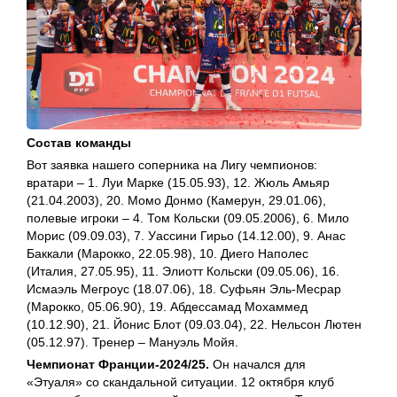
Состав команды
Вот заявка нашего соперника на Лигу чемпионов:
вратари – 1. Луи Марке (15.05.93), 12. Жюль Амьяр
(21.04.2003), 20. Момо Донмо (Камерун, 29.01.06),
полевые игроки – 4. Том Кольски (09.05.2006), 6. Мило
Морис (09.09.03), 7. Уассини Гирьо (14.12.00), 9. Анас
Баккали (Марокко, 22.05.98), 10. Диего Наполес
(Италия, 27.05.95), 11. Элиотт Кольски (09.05.06), 16.
Исмаэль Мегроус (18.07.06), 18. Суфьян Эль-Месрар
(Марокко, 05.06.90), 19. Абдессамад Мохаммед
(10.12.90), 21. Йонис Блот (09.03.04), 22. Нельсон Лютен
(05.12.97). Тренер – Мануэль Мойя.
Чемпионат Франции-2024/25.
Он начался для
«Этуаля» со скандальной ситуации. 12 октября клуб