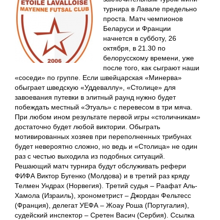
турнира в Лавале предельно
проста. Матч чемпионов
Беларуси и Франции
начнется в субботу, 26
октября, в 21.30 по
белорусскому времени, уже
после того, как сыграют наши
«соседи» по группе. Если швейцарская «Минерва»
обыграет шведскую «Уддеваллу», «Столице» для
завоевания путевки в элитный раунд нужно будет
побеждать местный «Этуаль» с перевесом в три мяча.
При любом ином результате первой игры «столичникам»
достаточно будет любой виктории. Обыграть
мотивированных хозяев при переполненных трибунах
будет невероятно сложно, но ведь и «Столица» не один
раз с честью выходила из подобных ситуаций.
Решающий матч турнира будут обслуживать рефери
ФИФА Виктор Бугенко (Молдова) и в третий раз кряду
Телмен Ундрах (Норвегия). Третий судья – Раафат Аль-
Хамола (Израиль), хронометрист – Джордан Фельтесс
(Франция), делегат УЕФА – Жоау Роша (Португалия),
судейский инспектор – Сретен Васич (Сербия). Ссылка