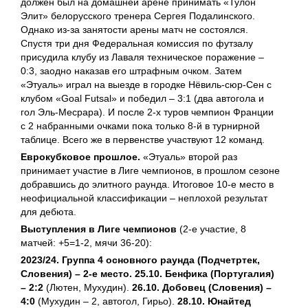
должен был на домашней арене принимать «Тулон
Элит» белорусского тренера Сергея Подалинского.
Однако из-за занятости арены матч не состоялся.
Спустя три дня Федеральная комиссия по футзалу
присудила клубу из Лаваля техническое поражение –
0:3, заодно наказав его штрафным очком. Затем
«Этуаль» играл на выезде в городке Нёвиль-сюр-Сен с
клубом «Goal Futsal» и победил – 3:1 (два автогола и
гол Эль-Месрара). И после 2-х туров чемпион Франции
с 2 набранными очками пока только 8-й в турнирной
таблице. Всего же в первенстве участвуют 12 команд.
Еврокубковое прошлое.
«Этуаль» второй раз
принимает участие в Лиге чемпионов, в прошлом сезоне
добравшись до элитного раунда. Итоговое 10-е место в
неофициальной классификации – неплохой результат
для дебюта.
Выступления в Лиге чемпионов
(2-е участие, 8
матчей: +5=1-2, мячи 36-20):
2023/24. Группа 4 основного раунда (Подчетртек,
Словения) – 2-е место. 25.10. Бенфика (Португалия)
– 2:2
(Лютен, Мухудин).
26.10. Добовец (Словения) –
4:0
(Мухудин – 2, автогол, Гирьо).
28.10. Юнайтед