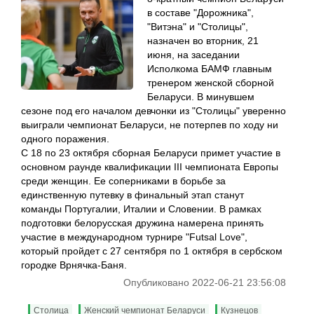
в составе "Дорожника",
"Витэна" и "Столицы",
назначен во вторник, 21
июня, на заседании
Исполкома БАМФ главным
тренером женской сборной
Беларуси. В минувшем
сезоне под его началом девчонки из "Столицы" уверенно
выиграли чемпионат Беларуси, не потерпев по ходу ни
одного поражения.
С 18 по 23 октября сборная Беларуси примет участие в
основном раунде квалификации III чемпионата Европы
среди женщин. Ее соперниками в борьбе за
единственную путевку в финальный этап станут
команды Португалии, Италии и Словении. В рамках
подготовки белорусская дружина намерена принять
участие в международном турнире "Futsal Love",
который пройдет с 27 сентября по 1 октября в сербском
городке Врнячка-Баня.
Опубликовано 2022-06-21 23:56:08
Столица
Женский чемпионат Беларуси
Кузнецов