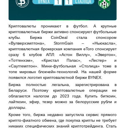
Криптовалюты проникают в футбол. А крупные
криптовалютные биржи активно спонсируют футбольные
клубы. Биржа CoinDeal стала спонсором
«Вулверхэмптона», StormGain – «Ньюкасла»,
криптовалютная брокерская компания eToro спонсирует
сразу 6 клубов АПЛ: «Астон Виллу», «Эвертон»,
«Тоттенхэм», «Кристал Пэлас», «Лестер» и
«Саутгемптон». Мини-футбольная «Столица» тоже в
топе мировых блокчейн-технологий. На нашей форме
появился логотип криптовалютной биржи BYNEX.
Биржа полностью легальна, зарегистрирована в
Беларуси. Поэтому криптовалютные операции не
облагаются налогом до 2023 года. Купить биткоин,
лайткоин, эфир, тезер можно за белорусские рубли и
доллары.
Кроме того, биржа недавно запустила сервис прямого
крипто-фиатного обмена, где покупка крипты не требует
никаких специфических знаний криптотрейдинга. Стать