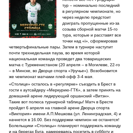
тур – номинально последний
в регулярном чемпионате, но
через неделю предстоит
доиграть пропущенные из-за
созыва сборной матчи 15-го
тура, которые и расставят все
точки над «i», сформировав
четвертьфинальные пары. Затем в турнире наступит
почти трехнедельная пауза, во время которой
национальная команда проведет два товарищеских
матча с Туркменистаном (20 апреля – в Могилеве, 22-го
– в Минске, во Дворце спорта «Уручье»). Возобновится
же чемпионат матчами плей-офф 3-4 мая.
«Столице» осталось в «регулярке» съездить в Брест в
гости к аутсайдеру «Меркурию-ГТК», а затем принять на
домашней арене лидирующий оршанский «Витэн».
Такие вот полюса турнирной таблицы! Матч в Бресте
пройдет 6 апреля на главной арене Дворца спорта
«Виктория» имени А.П.Мешкова (ул. Ленинградская, 4) и
начнется в 16.00. Без поддержки чемпион не останется!
Болельщики «Столицы» планируют поддержать команду
и на берегах Буга, намереваясь посетить в субботу и