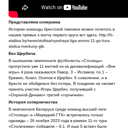
Представляем соперника
Историю команды брестской таможни можно почитать в
нашем превью к матчу первого круга вот здесь: http://fc-
stalitsa.by/news/stolitsa/vysshaya-liga-anons-11-go-tura-
stolica-merkuriy-gtk.
Без Щербича
В нынешнем чемпионате футболисты «Столицы»
пропустили уже 11 матчей из-за дисквалификаций. «Вне
игры» 4 раза оказывался Лавор, 3 – Исламов, по 1 –
Еремин, Козел, Осипов и Щербич. К сожалению, и в
Бресте не обойдемся без потерь. В поединке не сможет
принять участие Игорь Щербич, получивший с
«Охраной-Динамо» третий «горчичник».
История соперничества
В чемпионате Беларуси среди команд высшей лиги
«Столица» и «Меркурий-ГТК» встречались только
однажды – 26 ноября 2023 года в рамках 11-го тура.
«Столичники» победили – 6:1. И еще 5 встреч было