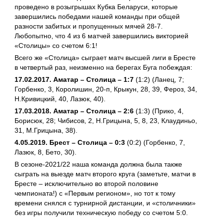
проведено в розыгрышах Кубка Беларуси, которые
завершились победами нашей команды при общей
разности забитых и пропущенных мячей 28-7.
Любопытно, что 4 из 6 матчей завершились викторией
«Столицы» со счетом 6:1!
Всего же «Столица» сыграет матч высшей лиги в Бресте
в четвертый раз, неизменно на берегах Буга побеждая:
17.02.2017. Аматар – Столица – 1:7
(1:2) (Ланец, 7;
Горбенко, 3, Королишин, 20-п, Крыкун, 28, 39, Фероз, 34,
Н.Кривицкий, 40, Лазюк, 40).
17.03.2018. Аматар – Столица – 2:6
(1:3) (Прико, 4,
Борисюк, 28; Чибисов, 2, Н.Грицына, 5, 8, 23, Клаудиньо,
31, М.Грицына, 38).
4.05.2019. Брест – Столица – 0:3
(0:2) (Горбенко, 7,
Лазюк, 8, Бето, 30).
В сезоне-2021/22 наша команда должна была также
сыграть на выезде матч второго круга (заметьте, матчи в
Бресте – исключительно во второй половине
чемпионата!) с «Первым регионом», но тот к тому
времени снялся с турнирной дистанции, и «столичники»
без игры получили техническую победу со счетом 5:0.