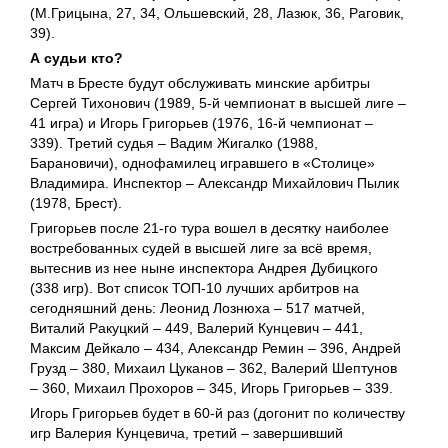
(М.Грицына, 27, 34, Ольшевский, 28, Лазюк, 36, Раговик,
39).
А судьи кто?
Матч в Бресте будут обслуживать минские арбитры
Сергей Тихонович (1989, 5-й чемпионат в высшей лиге –
41 игра) и Игорь Григорьев (1976, 16-й чемпионат –
339). Третий судья – Вадим Жигалко (1988,
Барановичи), однофамилец игравшего в «Столице»
Владимира. Инспектор – Александр Михайлович Пылик
(1978, Брест).
Григорьев после 21-го тура вошел в десятку наиболее
востребованных судей в высшей лиге за всё время,
вытеснив из нее ныне инспектора Андрея Дубицкого
(338 игр). Вот список ТОП-10 лучших арбитров на
сегодняшний день: Леонид Лознюха – 517 матчей,
Виталий Ракуцкий – 449, Валерий Кунцевич – 441,
Максим Дейкало – 434, Александр Ремин – 396, Андрей
Грузд – 380, Михаил Цуканов – 362, Валерий Шептунов
– 360, Михаил Прохоров – 345, Игорь Григорьев – 339.
Игорь Григорьев будет в 60-й раз (догонит по количеству
игр Валерия Кунцевича, третий – завершивший