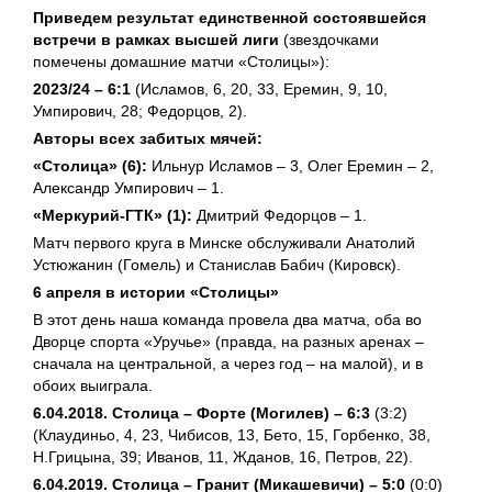
Приведем результат единственной состоявшейся
встречи в рамках высшей лиги
(звездочками
помечены домашние матчи «Столицы»):
2023/24 –
6:1
(Исламов, 6, 20, 33, Еремин, 9, 10,
Умпирович, 28; Федорцов, 2).
Авторы всех забитых мячей:
«Столица» (6):
Ильнур Исламов – 3, Олег Еремин – 2,
Александр Умпирович – 1.
«Меркурий-ГТК» (1):
Дмитрий Федорцов – 1.
Матч первого круга в Минске обслуживали Анатолий
Устюжанин (Гомель) и Станислав Бабич (Кировск).
6 апреля в истории «Столицы»
В этот день наша команда провела два матча, оба во
Дворце спорта «Уручье» (правда, на разных аренах –
сначала на центральной, а через год – на малой), и в
обоих выиграла.
6.04.2018. Столица – Форте (Могилев) – 6:3
(3:2)
(Клаудиньо, 4, 23, Чибисов, 13, Бето, 15, Горбенко, 38,
Н.Грицына, 39; Иванов, 11, Жданов, 16, Петров, 22).
6.04.2019. Столица – Гранит (Микашевичи) – 5:0
(0:0)