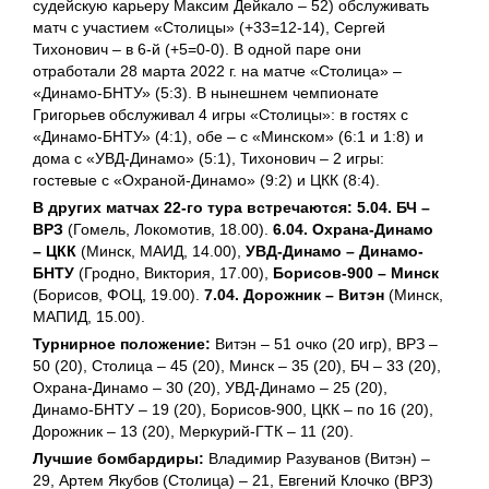
судейскую карьеру Максим Дейкало – 52) обслуживать
матч с участием «Столицы» (+33=12-14), Сергей
Тихонович – в 6-й (+5=0-0). В одной паре они
отработали 28 марта 2022 г. на матче «Столица» –
«Динамо-БНТУ» (5:3). В нынешнем чемпионате
Григорьев обслуживал 4 игры «Столицы»: в гостях с
«Динамо-БНТУ» (4:1), обе – с «Минском» (6:1 и 1:8) и
дома с «УВД-Динамо» (5:1), Тихонович – 2 игры:
гостевые с «Охраной-Динамо» (9:2) и ЦКК (8:4).
В других матчах 22-го тура встречаются: 5.04.
БЧ –
ВРЗ
(Гомель, Локомотив, 18.00).
6.04. Охрана-Динамо
– ЦКК
(Минск, МАИД, 14.00),
УВД-Динамо – Динамо-
БНТУ
(Гродно, Виктория, 17.00),
Борисов-900 – Минск
(Борисов, ФОЦ, 19.00).
7.04. Дорожник – Витэн
(Минск,
МАПИД, 15.00).
Турнирное положение:
Витэн – 51 очко (20 игр), ВРЗ –
50 (20), Столица – 45 (20), Минск – 35 (20), БЧ – 33 (20),
Охрана-Динамо – 30 (20), УВД-Динамо – 25 (20),
Динамо-БНТУ – 19 (20), Борисов-900, ЦКК – по 16 (20),
Дорожник – 13 (20), Меркурий-ГТК – 11 (20).
Лучшие бомбардиры:
Владимир Разуванов (Витэн) –
29, Артем Якубов (Столица) – 21, Евгений Клочко (ВРЗ)