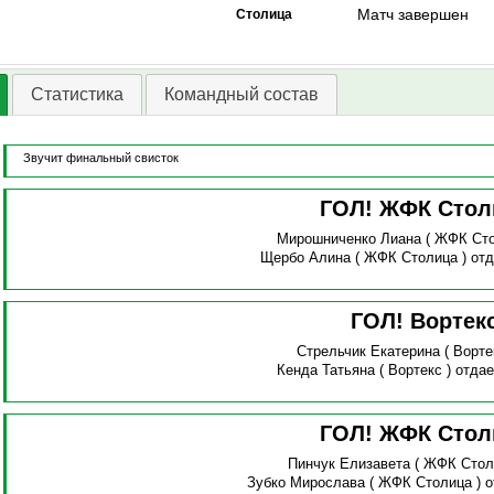
Матч завершен
Столица
Статистика
Командный состав
Звучит финальный свисток
ГОЛ! ЖФК Стол
Мирошниченко Лиана
( ЖФК Сто
Щербо Алина
( ЖФК Столица )
отд
ГОЛ! Вортек
Стрельчик Екатерина
( Ворте
Кенда Татьяна
( Вортекс )
отдае
ГОЛ! ЖФК Стол
Пинчук Елизавета
( ЖФК Стол
Зубко Мирослава
( ЖФК Столица )
о