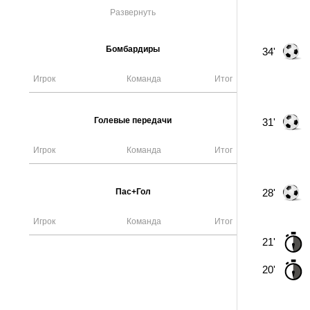
Развернуть
Бомбардиры
34'
Игрок
Команда
Итог
Голевые передачи
31'
Игрок
Команда
Итог
Пас+Гол
28'
Игрок
Команда
Итог
21'
20'