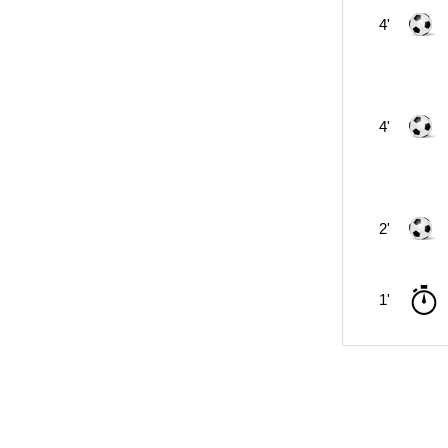
4'
4'
2'
1'