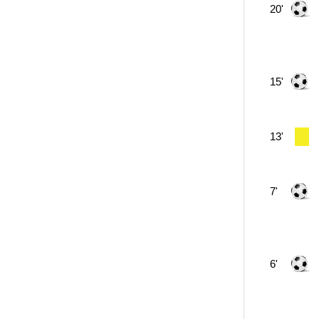
20'
15'
13'
7'
6'