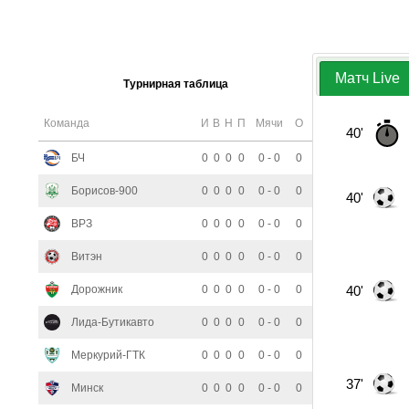
Матч Live
Турнирная таблица
Команда
И
В
Н
П
Мячи
О
40'
БЧ
0
0
0
0
0 - 0
0
Борисов-900
0
0
0
0
0 - 0
0
40'
ВРЗ
0
0
0
0
0 - 0
0
Витэн
0
0
0
0
0 - 0
0
Дорожник
0
0
0
0
0 - 0
0
40'
Лида-Бутикавто
0
0
0
0
0 - 0
0
Меркурий-ГТК
0
0
0
0
0 - 0
0
37'
Минск
0
0
0
0
0 - 0
0