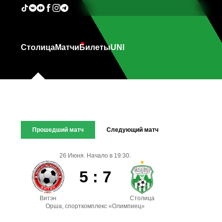
Столица
Матчи
Билеты
UNI
Прошедший матч
Следующий матч
26 Июня. Начало в 19:30.
5 : 7
Витэн
Столица
Орша, спорткомплекс «Олимпиец»