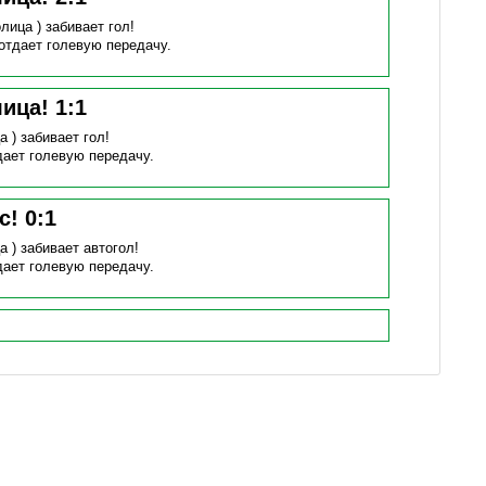
лица )
забивает гол!
отдает голевую передачу.
лица!
1
:
1
а )
забивает гол!
дает голевую передачу.
с!
0
:
1
а )
забивает автогол!
дает голевую передачу.