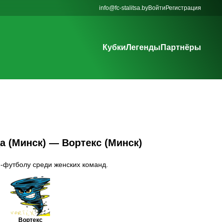
info@fc-stalitsa.by
Войти
Регистрация
Кубки
Легенды
Партнёры
ца (Минск) — Вортекс (Минск)
и-футболу среди женских команд.
Вортекс