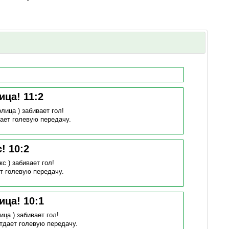
ица!
11
:
2
лица )
забивает гол!
ает голевую передачу.
с!
10
:
2
кс )
забивает гол!
т голевую передачу.
ица!
10
:
1
ица )
забивает гол!
тдает голевую передачу.