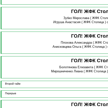
ГОЛ! ЖФК Сто
Зубко Мирослава
( ЖФК Стол
Игруша Анастасия
( ЖФК Столица )
ГОЛ! ЖФК Сто
Плохова Александра
( ЖФК Сто
Анисковцева Ольга
( ЖФК Столица )
ГОЛ! ЖФК Сто
Болотянова Елизавета
( ЖФК Ст
Мирошниченко Лиана
( ЖФК Столица 
Второй тайм
Перерыв
ГОЛ! ЖФК Сто