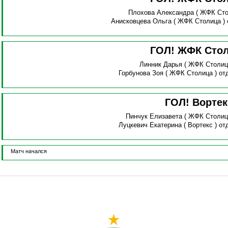
Плохова Александра
( ЖФК Сто
Анисковцева Ольга
( ЖФК Столица )
ГОЛ! ЖФК Сто
Линник Дарья
( ЖФК Столиц
Горбунова Зоя
( ЖФК Столица )
от
ГОЛ! Вортек
Пинчук Елизавета
( ЖФК Столиц
Луцкевич Екатерина
( Вортекс )
от
Матч начался