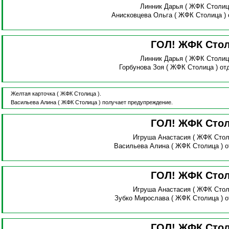
Линник Дарья
( ЖФК Столиц
Анисковцева Ольга
( ЖФК Столица )
ГОЛ! ЖФК Сто
Линник Дарья
( ЖФК Столиц
Горбунова Зоя
( ЖФК Столица )
от
Желтая карточка
( ЖФК Столица ).
Васильева Алина
( ЖФК Столица )
получает предупреждение.
ГОЛ! ЖФК Сто
Игруша Анастасия
( ЖФК Стол
Васильева Алина
( ЖФК Столица )
о
ГОЛ! ЖФК Сто
Игруша Анастасия
( ЖФК Стол
Зубко Мирослава
( ЖФК Столица )
о
ГОЛ! ЖФК Сто