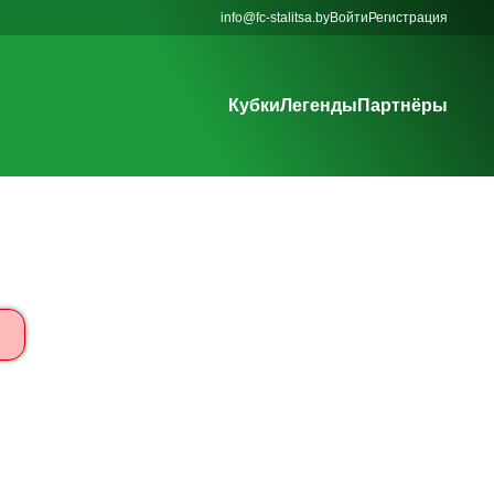
info@fc-stalitsa.by
Войти
Регистрация
Кубки
Легенды
Партнёры