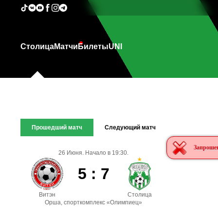
Столица
Матчи
Билеты
UNI
Прошедший матч
Следующий матч
Запрошен
26 Июня. Начало в 19:30.
5 : 7
Витэн
Столица
Орша, спорткомплекс «Олимпиец»