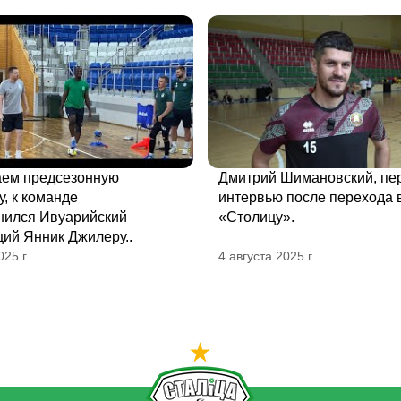
ем предсезонную
Дмитрий Шимановский, пе
у, к команде
интервью после перехода 
нился Ивуарийский
«Столицу».
ий Янник Джилеру..
025 г.
4 августа 2025 г.