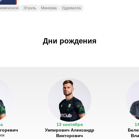
 чемпионов
Этуаль
Минерва
Уддевалла
Дни рождения
та
13 сентября
1
Игоревич
Умпирович Александр
Белк
рок
Викторович
Вл