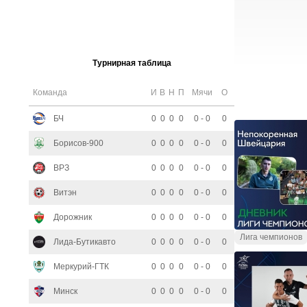
Турнирная таблица
Команда
И
В
Н
П
Мячи
О
БЧ
0
0
0
0
0 - 0
0
Борисов-900
0
0
0
0
0 - 0
0
ВРЗ
0
0
0
0
0 - 0
0
Витэн
0
0
0
0
0 - 0
0
Дорожник
0
0
0
0
0 - 0
0
Лига чемпионов
Лида-Бутикавто
0
0
0
0
0 - 0
0
Меркурий-ГТК
0
0
0
0
0 - 0
0
Минск
0
0
0
0
0 - 0
0