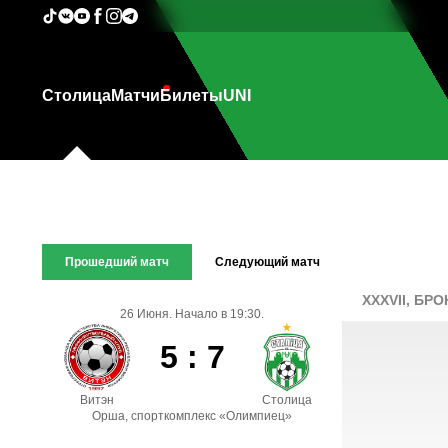
Столица
Матчи
Билеты
UNI
Прошедший матч
Следующий матч
XXXVII, БР
26 Июня. Начало в 19:30.
5 : 7
Витэн
Столица
Орша, спорткомплекс «Олимпиец»