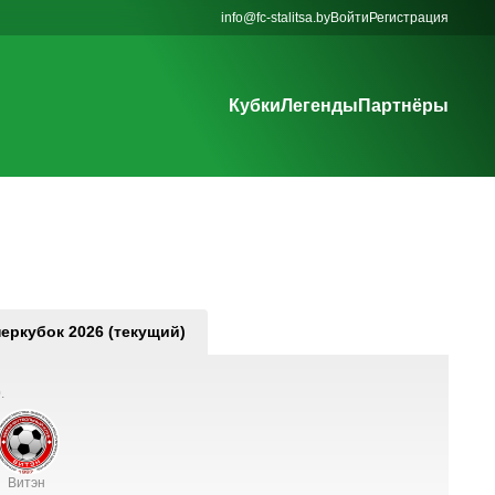
info@fc-stalitsa.by
Войти
Регистрация
Кубки
Легенды
Партнёры
еркубок 2026 (текущий)
.
Витэн