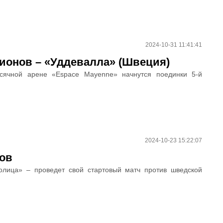
2024-10-31 11:41:41
ионов – «Уддевалла» (Швеция)
ысячной арене «Espace Mayenne» начнутся поединки 5-й
2024-10-23 15:22:07
нов
олица» – проведет свой стартовый матч против шведской