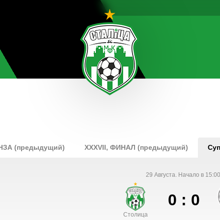
ОНЗА (предыдущий)
XXXVII, ФИНАЛ (предыдущий)
Суп
29 Августа. Начало в 15:00
0 : 0
Столица