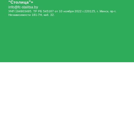
“Столица”»
info@fc-stalitsa.by
УНП 194903495. ТР РБ 545167 от 10 ноября 2022 г.220125, г. Минск, пр-т.
Независимости 181-7Н, каб. 32.