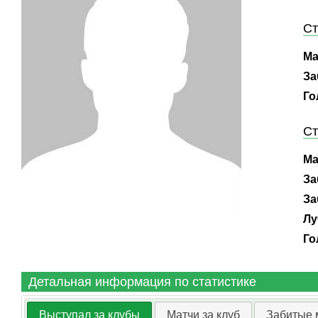
Ст
Ма
За
Го
Ст
Ма
За
За
Лу
Го
Детальная информация по статистике
Выступал за клубы
Матчи за клуб
Забитые 